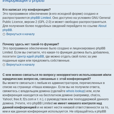
Информация о phpBB
Кто написал эту конференцию?
Это программное обеспечение (в его исходной форме) создано и
распространяется
phpBB Limited
. Оно доступно на условиях GNU General
Public Licence, версии 2 (GPL-2.0) и может свободно распространяться.
Для получения более подробных сведений перейдите по ссылке
About
phpBB
.
Вернуться к началу
Почему здесь нет такой-то функции?
Это программное обеспечение было создано и лицензировано phpBB
Limited. Если вы считаете, что какая-то функция должна быть добавлена,
посетите
Центр идей phpBB
, где можно отдать свой голос за уже
поданные идеи или предложить собственные.
Вернуться к началу
С кем можно связаться по вопросу некорректного использования и/или
юридических вопросов, связанных с этой конференцией?
Вы можете связаться с любым из администраторов, перечисленных в
списке на странице «Наша команда». Если вы не получили ответа,
свяжитесь с владельцем домена (сделайте
whois lookup
) или, если
конференция находится на бесплатном домене (например, chat.ru,
Yahoo!, free.fr, f2s.com и т. п.), с руководством или техподдержкой данного
домена. Учтите, что phpBB Limited
не имеет никакого контроля над
данной конференцией
и не может нести никакой ответственности за то,
кем и как данная конференция используется. Не обращайтесь к phpBB