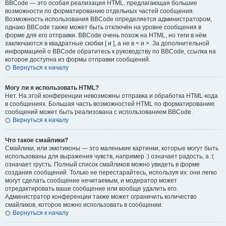
BBCode — это особая реализация HTML, предлагающая большие
возможности по форматированию отдельных частей сообщения.
Возможность использования BBCode определяется администратором,
однако BBCode также может быть отключён на уровне сообщения в
форме для его отправки. BBCode очень похож на HTML, но теги в нём
заключаются в квадратные скобки [ и ], а не в < и >. За дополнительной
информацией о BBCode обратитесь к руководству по BBCode, ссылка на
которое доступна из формы отправки сообщений.
Вернуться к началу
Могу ли я использовать HTML?
Нет. На этой конференции невозможны отправка и обработка HTML-кода
в сообщениях. Большая часть возможностей HTML по форматированию
сообщений может быть реализована с использованием BBCode.
Вернуться к началу
Что такое смайлики?
Смайлики, или эмотиконы — это маленькие картинки, которые могут быть
использованы для выражения чувств, например :) означает радость, а :(
означает грусть. Полный список смайликов можно увидеть в форме
создания сообщений. Только не перестарайтесь, используя их: они легко
могут сделать сообщение нечитаемым, и модератор может
отредактировать ваше сообщение или вообще удалить его.
Администратор конференции также может ограничить количество
смайликов, которое можно использовать в сообщении.
Вернуться к началу