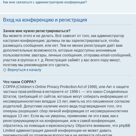
Как мне связаться с администратором конференции?
Вход на конференцию и регистрация
Зачем мне нужно регистрироваться?
Вы можете этого и не делать. Всё зависит от того, как администратор
настроил конференцию: должны ли вы зарегистрироваться, чтобы
размещать сообщения, или нет. Тем не менее регистрация даёт вам
дополнительные возможности, которые недоступны анонимным
пользователям: аватары, личные сообщения, отправка email-сообщений,
участие в группах и т. д. Регистрация займёт у вас всего пару минут,
поэтому мы рекомендуем это сделать.
Вернуться к началу
Что такое COPPA?
COPPA (Children’s Online Privacy Protection Act of 1998), или Акт о защите
частных прав ребёнка в интернете от 1998 г. — это закон Соединённых
Штатов, требующий от сайтов, которые могут собирать информацию от
несовершеннолетних младше 13 лет, иметь на это письменное согласие
родителей. Допустимо наличие иного вида подтверждения того, что
опекуны разрешают сбор личной информации от несовершеннолетних
младше 13 лет. Если вы не уверены, применимо ли это к вам, как к
регистрирующемуся на конференции, или к самой конференции,
обратитесь за помощью к юрисконсульту. Обратите внимание, что phpBB
Limited администрация данной конференции не может давать
рекомендаций по правовым вопросам и не является объектом