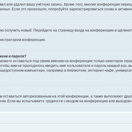
вал или удалил вашу учётную запись. Кроме того, многие конференции перио
ных. Если это произошло, попробуйте зарегистрироваться снова и активнее 
егко получить новый. Перейдите на страницу входа на конференцию и щёлкни
инистратором конференции.
мени и пароля?
сможете оставаться под своим именем на конференции только некоторое огран
 чтобы вам не приходилось вводить имя пользователя и пароль каждый раз, 
щедоступном компьютере, например в библиотеке, интернет-кафе, университе
ам оставаться авторизованным на этой конференции, а также выполняют друг
ом. Если вы испытываете трудности с входом на конференцию или выходом с