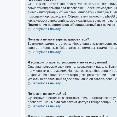
COPPA (Children’s Online Privacy Protection Act of 1998),
собирать информацию от несовершеннолетних младше 13 ле
личной информации от несовершеннолетних младше 13 лет.
помощью к юрисконсульту. Обратите внимание, что phpBB 
юридических отношений, кроме указанных в ответе на вопр
Примечание переводчика: в России данный акт не имее
Вернуться к началу
Почему я не могу зарегистрироваться?
Возможно, администратор конференции отключил регистрац
зарегистрироваться. Обратитесь за помощью к администр
Вернуться к началу
Я только что зарегистрировался, но не могу войти!
Сначала проверьте свои имя пользователя и пароль. Если 
полученным инструкциям. На некоторых конференциях треб
информация отображается в процессе регистрации. Если в
указали неправильный адрес email либо он заблокирован с
Вернуться к началу
Почему я не могу войти?
Существует несколько возможных причин. Прежде всего уб
проверить, не был ли вам закрыт доступ к конференции. 
Вернуться к началу
Я давно зарегистрирован, но больше не могу войти!