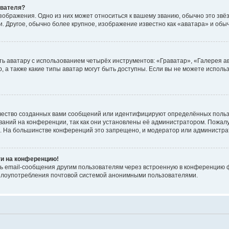
ователя?
зображения. Одно из них может относиться к вашему званию, обычно это звёзд
. Другое, обычно более крупное, изображение известно как «аватара» и обы
ь аватару с использованием четырёх инструментов: «Граватар», «Галерея а
, а также какие типы аватар могут быть доступны. Если вы не можете испол
чество созданных вами сообщений или идентифицируют определённых польз
аний на конференции, так как они установлены её администратором. Пожал
е. На большинстве конференций это запрещено, и модератор или администра
ти на конференцию!
ь email-сообщения другим пользователям через встроенную в конференцию ф
ь злоупотребления почтовой системой анонимными пользователями.