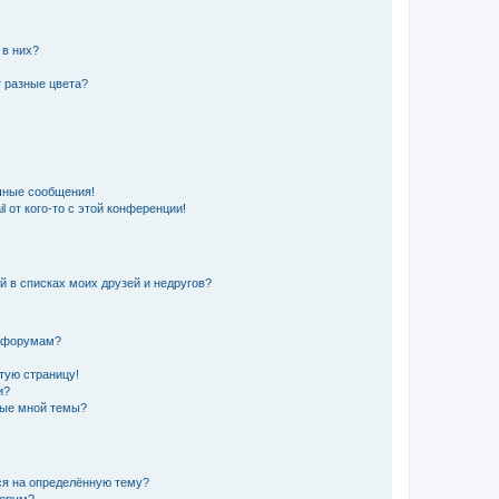
 в них?
 разные цвета?
чные сообщения!
 от кого-то с этой конференции!
й в списках моих друзей и недругов?
и форумам?
стую страницу!
и?
ные мной темы?
ься на определённую тему?