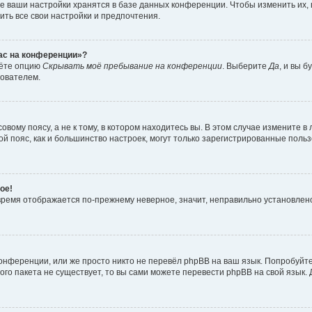
е ваши настройки хранятся в базе данных конференции. Чтобы изменить их,
ить все свои настройки и предпочтения.
час на конференции»?
дёте опцию
Скрывать моё пребывание на конференции
. Выберите
Да
, и вы 
зователем.
вому поясу, а не к тому, в котором находитесь вы. В этом случае измените в 
овой пояс, как и большинство настроек, могут только зарегистрированные пол
ое!
о время отображается по-прежнему неверное, значит, неправильно установле
онференции, или же просто никто не перевёл phpBB на ваш язык. Попробуйт
вого пакета не существует, то вы сами можете перевести phpBB на свой язы