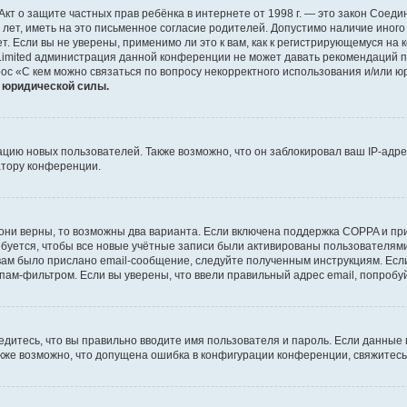
 или Акт о защите частных прав ребёнка в интернете от 1998 г. — это закон Со
т, иметь на это письменное согласие родителей. Допустимо наличие иного
 Если вы не уверены, применимо ли это к вам, как к регистрирующемуся на 
Limited администрация данной конференции не может давать рекомендаций 
ос «С кем можно связаться по вопросу некорректного использования и/или ю
т юридической силы.
ию новых пользователей. Также возможно, что он заблокировал ваш IP-адре
атору конференции.
они верны, то возможны два варианта. Если включена поддержка COPPA и при 
уется, чтобы все новые учётные записи были активированы пользователями
ам было прислано email-сообщение, следуйте полученным инструкциям. Если
пам-фильтром. Если вы уверены, что ввели правильный адрес email, попробу
едитесь, что вы правильно вводите имя пользователя и пароль. Если данные
Также возможно, что допущена ошибка в конфигурации конференции, свяжитес