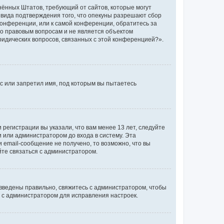
единённых Штатов, требующий от сайтов, которые могут
 вида подтверждения того, что опекуны разрешают сбор
конференции, или к самой конференции, обратитесь за
по правовым вопросам и не является объектом
ридических вопросов, связанных с этой конференцией?».
с или запретил имя, под которым вы пытаетесь
регистрации вы указали, что вам менее 13 лет, следуйте
 или администратором до входа в систему. Эта
 email-сообщение не получено, то возможно, что вы
йте связаться с администратором.
 введены правильно, свяжитесь с администратором, чтобы
ь с администратором для исправления настроек.