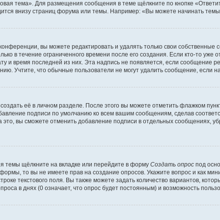
овая тема». Для размещения сообщения в теме щёлкните по кнопке «Ответит
ится внизу страниц форума или темы. Например: «Вы можете начинать темы»
конференции, вы можете редактировать и удалять только свои собственные 
ько в течение ограниченного времени после его создания. Если кто-то уже 
дату и время последней из них. Эта надпись не появляется, если сообщение 
ию. Учтите, что обычные пользователи не могут удалить сообщение, если на 
создать её в личном разделе. После этого вы можете отметить флажком пун
обавление подписи по умолчанию ко всем вашим сообщениям, сделав соотве
а это, вы сможете отменить добавление подписи в отдельных сообщениях, у
я темы щёлкните на вкладке или перейдите в форму
Создать опрос
под осно
 формы, то вы не имеете прав на создание опросов. Укажите вопрос и как ми
троке текстового поля. Вы также можете задать количество вариантов, котор
оса в днях (0 означает, что опрос будет постоянным) и возможность пользо