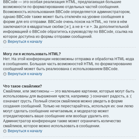
BBCode — это особая реализация HTML, предлагающая большие
возможности по форматированию отдельных частей сообщения.
Возможность использования BBCode определяется администратором,
однако BBCode также может быть отключён на уровне сообщения в
форме для его отправки. BBCode очень похож на HTML, но теги в нём
заключаются в квадратные скобки [ и ], а не в < и >. За дополнительной
информацией о BBCode обратитесь к руководству по BBCode, ссылка на
которое доступна из формы отправки сообщений.
Вернуться к началу
Могу ли я использовать HTML?
Нет. На этой конференции невозможны отправка и обработка HTML-кода
в сообщениях. Большая часть возможностей HTML по форматированию
сообщений может быть реализована с использованием BBCode.
Вернуться к началу
Что такое смайлики?
Смайлики, или эмотиконы — это маленькие картинки, которые могут быть
использованы для выражения чувств, например :) означает радость, а :(
означает грусть. Полный список смайликов можно увидеть в форме
создания сообщений. Только не перестарайтесь, используя их: они легко
могут сделать сообщение нечитаемым, и модератор может
отредактировать ваше сообщение или вообще удалить его.
Администратор конференции также может ограничить количество
смайликов, которое можно использовать в сообщении.
Вернуться к началу