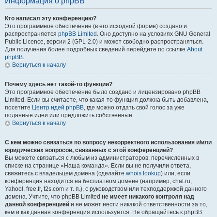
Информация о phpBB
Кто написал эту конференцию?
Это программное обеспечение (в его исходной форме) создано и
распространяется
phpBB Limited
. Оно доступно на условиях GNU General
Public Licence, версии 2 (GPL-2.0) и может свободно распространяться.
Для получения более подробных сведений перейдите по ссылке
About
phpBB
.
Вернуться к началу
Почему здесь нет такой-то функции?
Это программное обеспечение было создано и лицензировано phpBB
Limited. Если вы считаете, что какая-то функция должна быть добавлена,
посетите
Центр идей phpBB
, где можно отдать свой голос за уже
поданные идеи или предложить собственные.
Вернуться к началу
С кем можно связаться по вопросу некорректного использования и/или
юридических вопросов, связанных с этой конференцией?
Вы можете связаться с любым из администраторов, перечисленных в
списке на странице «Наша команда». Если вы не получили ответа,
свяжитесь с владельцем домена (сделайте
whois lookup
) или, если
конференция находится на бесплатном домене (например, chat.ru,
Yahoo!, free.fr, f2s.com и т. п.), с руководством или техподдержкой данного
домена. Учтите, что phpBB Limited
не имеет никакого контроля над
данной конференцией
и не может нести никакой ответственности за то,
кем и как данная конференция используется. Не обращайтесь к phpBB