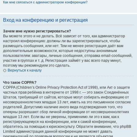
Как мне связаться с администратором конференции?
Вход на конференцию и регистрация
Зачем мне нужно регистрироваться?
Вы можете этого и не делать. Всё зависит от того, как администратор
настроил конференцию: должны ли вы зарегистрироваться, чтобы
размещать сообщения, или нет. Тем не менее регистрация даёт вам
дополнительные возможности, которые недоступны анонимным
пользователям: аватары, личные сообщения, отправка email-сообщений,
участие в группах и т. д. Регистрация займёт у вас всего пару минут,
поэтому мы рекомендуем это сделать.
Вернуться к началу
Что такое COPPA?
COPPA (Children’s Online Privacy Protection Act of 1998), или Акт о защите
частных прав ребёнка в интернете от 1998 г. — это закон Соединённых
Штатов, требующий от сайтов, которые могут собирать информацию от
несовершеннолетних младше 13 лет, иметь на это письменное согласие
родителей. Допустимо наличие иного вида подтверждения того, что
опекуны разрешают сбор личной информации от несовершеннолетних
младше 13 лет. Если вы не уверены, применимо ли это к вам, как к
регистрирующемуся на конференции, или к самой конференции,
обратитесь за помощью к юрисконсульту. Обратите внимание, что phpBB
Limited администрация данной конференции не может давать
рекомендаций по правовым вопросам и не является объектом