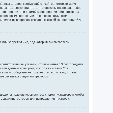
единённых Штатов, требующий от сайтов, которые могут
 вида подтверждения того, что опекуны разрешают сбор
конференции, или к самой конференции, обратитесь за
по правовым вопросам и не является объектом
ридических вопросов, связанных с этой конференцией?».
с или запретил имя, под которым вы пытаетесь
регистрации вы указали, что вам менее 13 лет, следуйте
 или администратором до входа в систему. Эта
 email-сообщение не получено, то возможно, что вы
йте связаться с администратором.
 введены правильно, свяжитесь с администратором, чтобы
ь с администратором для исправления настроек.