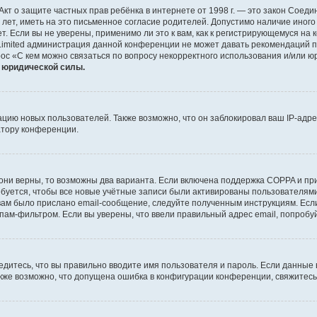
 или Акт о защите частных прав ребёнка в интернете от 1998 г. — это закон Со
т, иметь на это письменное согласие родителей. Допустимо наличие иного
 Если вы не уверены, применимо ли это к вам, как к регистрирующемуся на 
Limited администрация данной конференции не может давать рекомендаций 
ос «С кем можно связаться по вопросу некорректного использования и/или ю
т юридической силы.
ию новых пользователей. Также возможно, что он заблокировал ваш IP-адре
атору конференции.
они верны, то возможны два варианта. Если включена поддержка COPPA и при 
уется, чтобы все новые учётные записи были активированы пользователями
ам было прислано email-сообщение, следуйте полученным инструкциям. Если
пам-фильтром. Если вы уверены, что ввели правильный адрес email, попробу
едитесь, что вы правильно вводите имя пользователя и пароль. Если данные
Также возможно, что допущена ошибка в конфигурации конференции, свяжитес