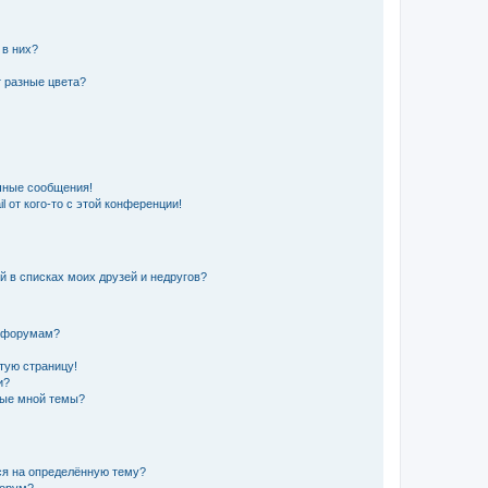
 в них?
 разные цвета?
чные сообщения!
 от кого-то с этой конференции!
й в списках моих друзей и недругов?
и форумам?
стую страницу!
и?
ные мной темы?
ься на определённую тему?