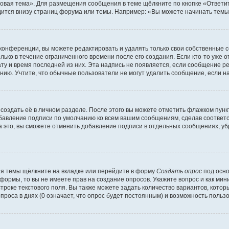
овая тема». Для размещения сообщения в теме щёлкните по кнопке «Ответит
ится внизу страниц форума или темы. Например: «Вы можете начинать темы»
конференции, вы можете редактировать и удалять только свои собственные 
ько в течение ограниченного времени после его создания. Если кто-то уже 
дату и время последней из них. Эта надпись не появляется, если сообщение 
ию. Учтите, что обычные пользователи не могут удалить сообщение, если на 
создать её в личном разделе. После этого вы можете отметить флажком пун
обавление подписи по умолчанию ко всем вашим сообщениям, сделав соотве
а это, вы сможете отменить добавление подписи в отдельных сообщениях, у
я темы щёлкните на вкладке или перейдите в форму
Создать опрос
под осно
 формы, то вы не имеете прав на создание опросов. Укажите вопрос и как ми
троке текстового поля. Вы также можете задать количество вариантов, котор
оса в днях (0 означает, что опрос будет постоянным) и возможность пользо