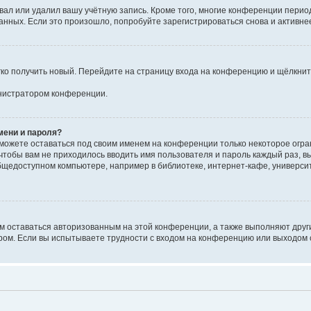
вал или удалил вашу учётную запись. Кроме того, многие конференции перио
ных. Если это произошло, попробуйте зарегистрироваться снова и активнее 
егко получить новый. Перейдите на страницу входа на конференцию и щёлкни
инистратором конференции.
мени и пароля?
сможете оставаться под своим именем на конференции только некоторое огран
 чтобы вам не приходилось вводить имя пользователя и пароль каждый раз, 
щедоступном компьютере, например в библиотеке, интернет-кафе, университе
ам оставаться авторизованным на этой конференции, а также выполняют друг
ом. Если вы испытываете трудности с входом на конференцию или выходом с