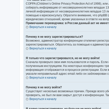
COPPA (Children’s Online Privacy Protection Act of 1998),
собирать информацию от несовершеннолетних младше 13 ле
личной информации от несовершеннолетних младше 13 лет.
помощью к юрисконсульту. Обратите внимание, что phpBB 
юридических отношений, кроме указанных в ответе на вопр
Примечание переводчика: в России данный акт не имее
Вернуться к началу
Почему я не могу зарегистрироваться?
Возможно, администратор конференции отключил регистрац
зарегистрироваться. Обратитесь за помощью к администр
Вернуться к началу
Я только что зарегистрировался, но не могу войти!
Сначала проверьте свои имя пользователя и пароль. Если 
полученным инструкциям. На некоторых конференциях треб
информация отображается в процессе регистрации. Если в
указали неправильный адрес email либо он заблокирован с
Вернуться к началу
Почему я не могу войти?
Существует несколько возможных причин. Прежде всего уб
проверить, не был ли вам закрыт доступ к конференции. 
Вернуться к началу
Я давно зарегистрирован, но больше не могу войти!