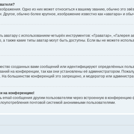
ователя?
зображения. Одно из них может относиться к вашему званию, обычно это звёзд
. Другое, обычно более крупное, изображение известно как «аватара» и обы
ь аватару с использованием четырёх инструментов: «Граватар», «Галерея а
, а также какие типы аватар могут быть доступны. Если вы не можете испол
чество созданных вами сообщений или идентифицируют определённых польз
аний на конференции, так как они установлены её администратором. Пожал
е. На большинстве конференций это запрещено, и модератор или администра
ти на конференцию!
ь email-сообщения другим пользователям через встроенную в конференцию ф
ь злоупотребления почтовой системой анонимными пользователями.