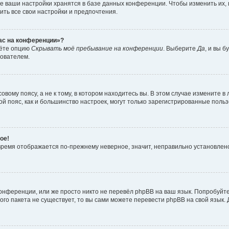
е ваши настройки хранятся в базе данных конференции. Чтобы изменить их,
ить все свои настройки и предпочтения.
час на конференции»?
дёте опцию
Скрывать моё пребывание на конференции
. Выберите
Да
, и вы 
зователем.
вому поясу, а не к тому, в котором находитесь вы. В этом случае измените в 
овой пояс, как и большинство настроек, могут только зарегистрированные пол
ое!
о время отображается по-прежнему неверное, значит, неправильно установле
онференции, или же просто никто не перевёл phpBB на ваш язык. Попробуйт
вого пакета не существует, то вы сами можете перевести phpBB на свой язы