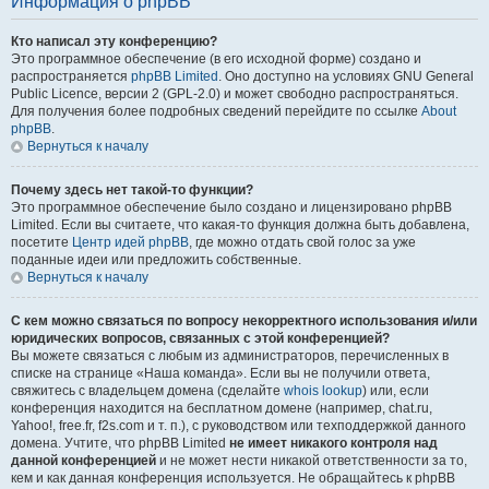
Информация о phpBB
Кто написал эту конференцию?
Это программное обеспечение (в его исходной форме) создано и
распространяется
phpBB Limited
. Оно доступно на условиях GNU General
Public Licence, версии 2 (GPL-2.0) и может свободно распространяться.
Для получения более подробных сведений перейдите по ссылке
About
phpBB
.
Вернуться к началу
Почему здесь нет такой-то функции?
Это программное обеспечение было создано и лицензировано phpBB
Limited. Если вы считаете, что какая-то функция должна быть добавлена,
посетите
Центр идей phpBB
, где можно отдать свой голос за уже
поданные идеи или предложить собственные.
Вернуться к началу
С кем можно связаться по вопросу некорректного использования и/или
юридических вопросов, связанных с этой конференцией?
Вы можете связаться с любым из администраторов, перечисленных в
списке на странице «Наша команда». Если вы не получили ответа,
свяжитесь с владельцем домена (сделайте
whois lookup
) или, если
конференция находится на бесплатном домене (например, chat.ru,
Yahoo!, free.fr, f2s.com и т. п.), с руководством или техподдержкой данного
домена. Учтите, что phpBB Limited
не имеет никакого контроля над
данной конференцией
и не может нести никакой ответственности за то,
кем и как данная конференция используется. Не обращайтесь к phpBB