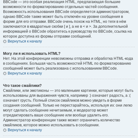
BBCode — это особая реализация HTML, предлагающая большие
возможности по форматированию отдельных частей сообщения.
Возможность использования BBCode определяется администратором,
однако BBCode также может быть отключён на уровне сообщения в
форме для его отправки. BBCode очень похож на HTML, но теги в нём
заключаются в квадратные скобки [ и ], а не в < и >. За дополнительной
информацией о BBCode обратитесь к руководству по BBCode, ссылка на
которое доступна из формы отправки сообщений.
Вернуться к началу
Могу ли я использовать HTML?
Нет. На этой конференции невозможны отправка и обработка HTML-кода
в сообщениях. Большая часть возможностей HTML по форматированию
сообщений может быть реализована с использованием BBCode.
Вернуться к началу
Что такое смайлики?
Смайлики, или эмотиконы — это маленькие картинки, которые могут быть
использованы для выражения чувств, например :) означает радость, а :(
означает грусть. Полный список смайликов можно увидеть в форме
создания сообщений. Только не перестарайтесь, используя их: они легко
могут сделать сообщение нечитаемым, и модератор может
отредактировать ваше сообщение или вообще удалить его.
Администратор конференции также может ограничить количество
смайликов, которое можно использовать в сообщении.
Вернуться к началу