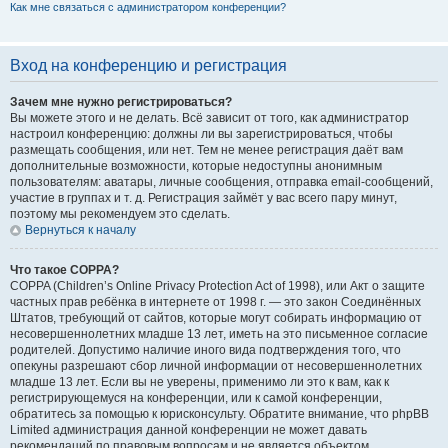
Как мне связаться с администратором конференции?
Вход на конференцию и регистрация
Зачем мне нужно регистрироваться?
Вы можете этого и не делать. Всё зависит от того, как администратор
настроил конференцию: должны ли вы зарегистрироваться, чтобы
размещать сообщения, или нет. Тем не менее регистрация даёт вам
дополнительные возможности, которые недоступны анонимным
пользователям: аватары, личные сообщения, отправка email-сообщений,
участие в группах и т. д. Регистрация займёт у вас всего пару минут,
поэтому мы рекомендуем это сделать.
Вернуться к началу
Что такое COPPA?
COPPA (Children’s Online Privacy Protection Act of 1998), или Акт о защите
частных прав ребёнка в интернете от 1998 г. — это закон Соединённых
Штатов, требующий от сайтов, которые могут собирать информацию от
несовершеннолетних младше 13 лет, иметь на это письменное согласие
родителей. Допустимо наличие иного вида подтверждения того, что
опекуны разрешают сбор личной информации от несовершеннолетних
младше 13 лет. Если вы не уверены, применимо ли это к вам, как к
регистрирующемуся на конференции, или к самой конференции,
обратитесь за помощью к юрисконсульту. Обратите внимание, что phpBB
Limited администрация данной конференции не может давать
рекомендаций по правовым вопросам и не является объектом