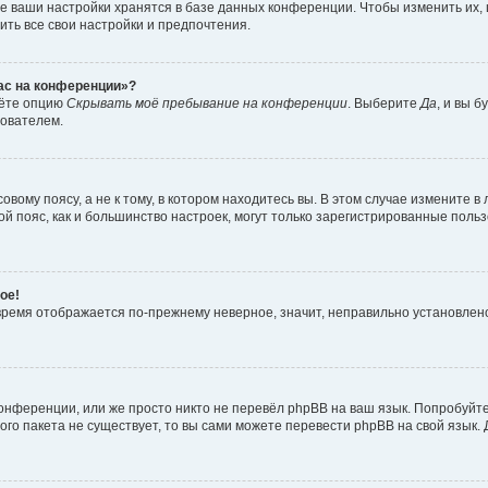
е ваши настройки хранятся в базе данных конференции. Чтобы изменить их,
ить все свои настройки и предпочтения.
час на конференции»?
дёте опцию
Скрывать моё пребывание на конференции
. Выберите
Да
, и вы 
зователем.
вому поясу, а не к тому, в котором находитесь вы. В этом случае измените в 
овой пояс, как и большинство настроек, могут только зарегистрированные пол
ое!
о время отображается по-прежнему неверное, значит, неправильно установле
онференции, или же просто никто не перевёл phpBB на ваш язык. Попробуйт
вого пакета не существует, то вы сами можете перевести phpBB на свой язы