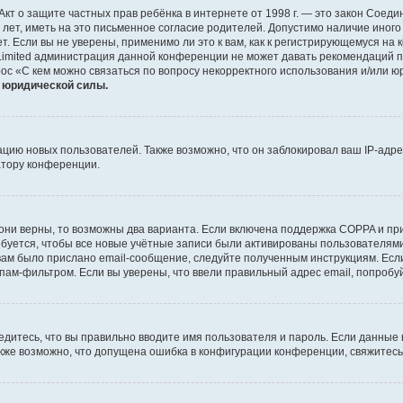
 или Акт о защите частных прав ребёнка в интернете от 1998 г. — это закон Со
т, иметь на это письменное согласие родителей. Допустимо наличие иного
 Если вы не уверены, применимо ли это к вам, как к регистрирующемуся на 
Limited администрация данной конференции не может давать рекомендаций 
ос «С кем можно связаться по вопросу некорректного использования и/или ю
т юридической силы.
ию новых пользователей. Также возможно, что он заблокировал ваш IP-адре
атору конференции.
они верны, то возможны два варианта. Если включена поддержка COPPA и при 
уется, чтобы все новые учётные записи были активированы пользователями
ам было прислано email-сообщение, следуйте полученным инструкциям. Если
пам-фильтром. Если вы уверены, что ввели правильный адрес email, попробу
едитесь, что вы правильно вводите имя пользователя и пароль. Если данные
Также возможно, что допущена ошибка в конфигурации конференции, свяжитес