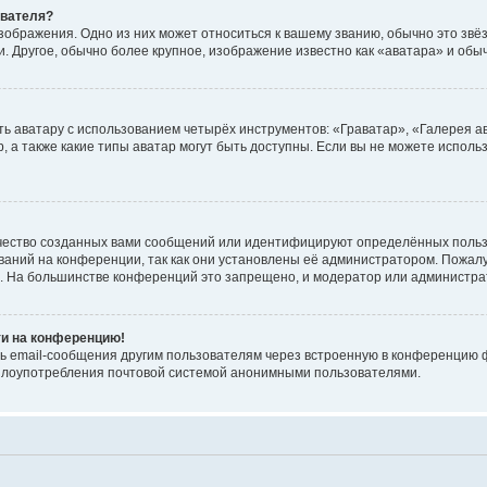
ователя?
зображения. Одно из них может относиться к вашему званию, обычно это звёзд
. Другое, обычно более крупное, изображение известно как «аватара» и обы
ь аватару с использованием четырёх инструментов: «Граватар», «Галерея а
, а также какие типы аватар могут быть доступны. Если вы не можете испол
чество созданных вами сообщений или идентифицируют определённых польз
аний на конференции, так как они установлены её администратором. Пожал
е. На большинстве конференций это запрещено, и модератор или администра
ти на конференцию!
ь email-сообщения другим пользователям через встроенную в конференцию ф
ь злоупотребления почтовой системой анонимными пользователями.