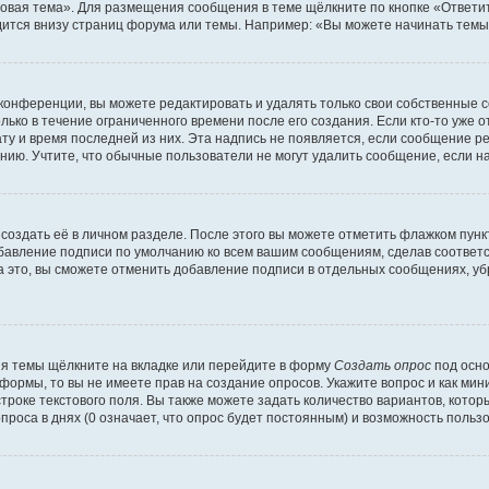
овая тема». Для размещения сообщения в теме щёлкните по кнопке «Ответит
ится внизу страниц форума или темы. Например: «Вы можете начинать темы»
конференции, вы можете редактировать и удалять только свои собственные 
ько в течение ограниченного времени после его создания. Если кто-то уже 
дату и время последней из них. Эта надпись не появляется, если сообщение 
ию. Учтите, что обычные пользователи не могут удалить сообщение, если на 
создать её в личном разделе. После этого вы можете отметить флажком пун
обавление подписи по умолчанию ко всем вашим сообщениям, сделав соотве
а это, вы сможете отменить добавление подписи в отдельных сообщениях, у
я темы щёлкните на вкладке или перейдите в форму
Создать опрос
под осно
 формы, то вы не имеете прав на создание опросов. Укажите вопрос и как ми
троке текстового поля. Вы также можете задать количество вариантов, котор
оса в днях (0 означает, что опрос будет постоянным) и возможность пользо