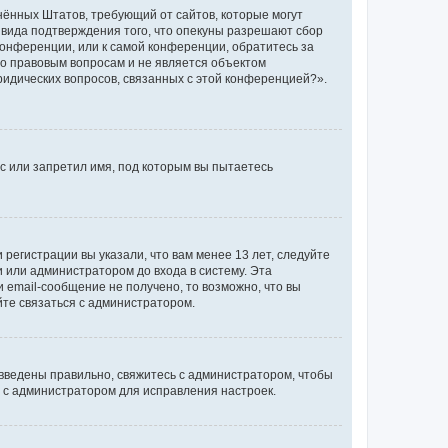
единённых Штатов, требующий от сайтов, которые могут
 вида подтверждения того, что опекуны разрешают сбор
конференции, или к самой конференции, обратитесь за
по правовым вопросам и не является объектом
ридических вопросов, связанных с этой конференцией?».
с или запретил имя, под которым вы пытаетесь
регистрации вы указали, что вам менее 13 лет, следуйте
 или администратором до входа в систему. Эта
 email-сообщение не получено, то возможно, что вы
йте связаться с администратором.
 введены правильно, свяжитесь с администратором, чтобы
ь с администратором для исправления настроек.