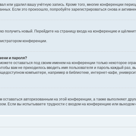
вал или удалил вашу учётную запись. Кроме того, многие конференции перио
ных. Если это произошло, попробуйте зарегистрироваться снова и активнее 
егко получить новый. Перейдите на страницу входа на конференцию и щёлкни
инистратором конференции.
мени и пароля?
сможете оставаться под своим именем на конференции только некоторое огран
 чтобы вам не приходилось вводить имя пользователя и пароль каждый раз, 
щедоступном компьютере, например в библиотеке, интернет-кафе, университе
ам оставаться авторизованным на этой конференции, а также выполняют друг
ом. Если вы испытываете трудности с входом на конференцию или выходом с