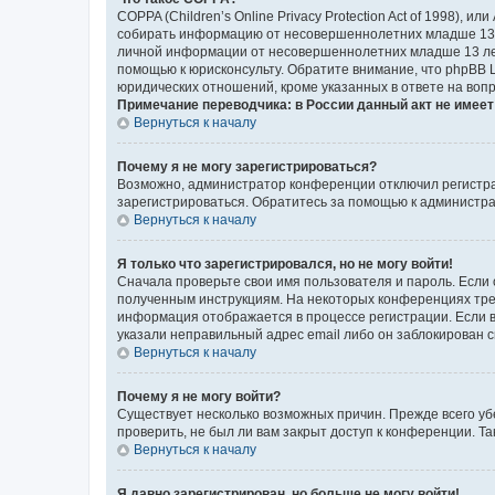
COPPA (Children’s Online Privacy Protection Act of 1998),
собирать информацию от несовершеннолетних младше 13 ле
личной информации от несовершеннолетних младше 13 лет.
помощью к юрисконсульту. Обратите внимание, что phpBB 
юридических отношений, кроме указанных в ответе на вопр
Примечание переводчика: в России данный акт не имее
Вернуться к началу
Почему я не могу зарегистрироваться?
Возможно, администратор конференции отключил регистрац
зарегистрироваться. Обратитесь за помощью к администр
Вернуться к началу
Я только что зарегистрировался, но не могу войти!
Сначала проверьте свои имя пользователя и пароль. Если 
полученным инструкциям. На некоторых конференциях треб
информация отображается в процессе регистрации. Если в
указали неправильный адрес email либо он заблокирован с
Вернуться к началу
Почему я не могу войти?
Существует несколько возможных причин. Прежде всего уб
проверить, не был ли вам закрыт доступ к конференции. 
Вернуться к началу
Я давно зарегистрирован, но больше не могу войти!