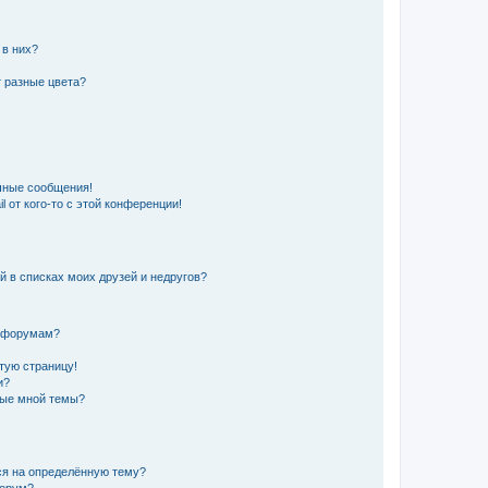
 в них?
 разные цвета?
чные сообщения!
 от кого-то с этой конференции!
й в списках моих друзей и недругов?
и форумам?
стую страницу!
и?
ные мной темы?
ься на определённую тему?