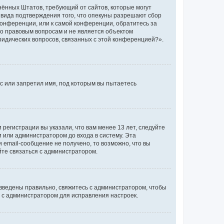
единённых Штатов, требующий от сайтов, которые могут
 вида подтверждения того, что опекуны разрешают сбор
конференции, или к самой конференции, обратитесь за
по правовым вопросам и не является объектом
ридических вопросов, связанных с этой конференцией?».
с или запретил имя, под которым вы пытаетесь
регистрации вы указали, что вам менее 13 лет, следуйте
 или администратором до входа в систему. Эта
 email-сообщение не получено, то возможно, что вы
йте связаться с администратором.
 введены правильно, свяжитесь с администратором, чтобы
ь с администратором для исправления настроек.