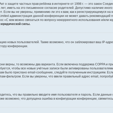
 или Акт о защите частных прав ребёнка в интернете от 1998 г. — это закон Со
т, иметь на это письменное согласие родителей. Допустимо наличие иного
 Если вы не уверены, применимо ли это к вам, как к регистрирующемуся на 
Limited администрация данной конференции не может давать рекомендаций 
ос «С кем можно связаться по вопросу некорректного использования и/или ю
т юридической силы.
ию новых пользователей. Также возможно, что он заблокировал ваш IP-адре
атору конференции.
они верны, то возможны два варианта. Если включена поддержка COPPA и при 
уется, чтобы все новые учётные записи были активированы пользователями
ам было прислано email-сообщение, следуйте полученным инструкциям. Если
пам-фильтром. Если вы уверены, что ввели правильный адрес email, попробу
едитесь, что вы правильно вводите имя пользователя и пароль. Если данные
Также возможно, что допущена ошибка в конфигурации конференции, свяжитес