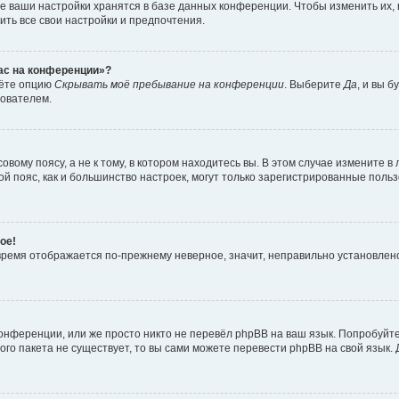
е ваши настройки хранятся в базе данных конференции. Чтобы изменить их,
ить все свои настройки и предпочтения.
час на конференции»?
дёте опцию
Скрывать моё пребывание на конференции
. Выберите
Да
, и вы 
зователем.
вому поясу, а не к тому, в котором находитесь вы. В этом случае измените в 
овой пояс, как и большинство настроек, могут только зарегистрированные пол
ое!
о время отображается по-прежнему неверное, значит, неправильно установле
онференции, или же просто никто не перевёл phpBB на ваш язык. Попробуйт
вого пакета не существует, то вы сами можете перевести phpBB на свой язы