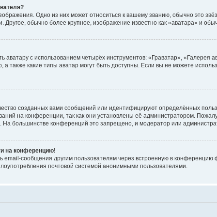
ователя?
зображения. Одно из них может относиться к вашему званию, обычно это звёзд
. Другое, обычно более крупное, изображение известно как «аватара» и обы
ь аватару с использованием четырёх инструментов: «Граватар», «Галерея а
, а также какие типы аватар могут быть доступны. Если вы не можете испол
чество созданных вами сообщений или идентифицируют определённых польз
аний на конференции, так как они установлены её администратором. Пожал
е. На большинстве конференций это запрещено, и модератор или администра
ти на конференцию!
ь email-сообщения другим пользователям через встроенную в конференцию ф
ь злоупотребления почтовой системой анонимными пользователями.