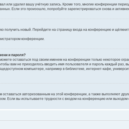
вал или удалил вашу учётную запись. Кроме того, многие конференции перио
ных. Если это произошло, попробуйте зарегистрироваться снова и активнее 
егко получить новый. Перейдите на страницу входа на конференцию и щёлкни
инистратором конференции.
мени и пароля?
сможете оставаться под своим именем на конференции только некоторое огран
 чтобы вам не приходилось вводить имя пользователя и пароль каждый раз, 
щедоступном компьютере, например в библиотеке, интернет-кафе, университе
ам оставаться авторизованным на этой конференции, а также выполняют друг
ом. Если вы испытываете трудности с входом на конференцию или выходом с