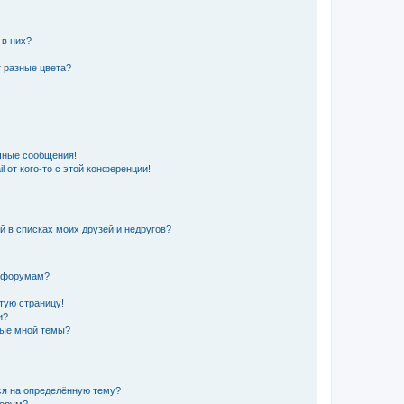
 в них?
 разные цвета?
чные сообщения!
 от кого-то с этой конференции!
й в списках моих друзей и недругов?
и форумам?
стую страницу!
и?
ные мной темы?
ься на определённую тему?