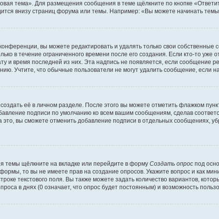
овая тема». Для размещения сообщения в теме щёлкните по кнопке «Ответит
ится внизу страниц форума или темы. Например: «Вы можете начинать темы»
конференции, вы можете редактировать и удалять только свои собственные 
ько в течение ограниченного времени после его создания. Если кто-то уже 
дату и время последней из них. Эта надпись не появляется, если сообщение 
ию. Учтите, что обычные пользователи не могут удалить сообщение, если на 
создать её в личном разделе. После этого вы можете отметить флажком пун
обавление подписи по умолчанию ко всем вашим сообщениям, сделав соотве
а это, вы сможете отменить добавление подписи в отдельных сообщениях, у
я темы щёлкните на вкладке или перейдите в форму
Создать опрос
под осно
 формы, то вы не имеете прав на создание опросов. Укажите вопрос и как ми
троке текстового поля. Вы также можете задать количество вариантов, котор
оса в днях (0 означает, что опрос будет постоянным) и возможность пользо