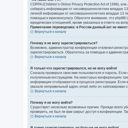
COPPA (Children’s Online Privacy Protection Act of 1998),
собирать информацию от несовершеннолетних младше 13 ле
личной информации от несовершеннолетних младше 13 лет.
помощью к юрисконсульту. Обратите внимание, что phpBB 
юридических отношений, кроме указанных в ответе на вопр
Примечание переводчика: в России данный акт не имее
Вернуться к началу
Почему я не могу зарегистрироваться?
Возможно, администратор конференции отключил регистрац
зарегистрироваться. Обратитесь за помощью к администр
Вернуться к началу
Я только что зарегистрировался, но не могу войти!
Сначала проверьте свои имя пользователя и пароль. Если 
полученным инструкциям. На некоторых конференциях треб
информация отображается в процессе регистрации. Если в
указали неправильный адрес email либо он заблокирован с
Вернуться к началу
Почему я не могу войти?
Существует несколько возможных причин. Прежде всего уб
проверить, не был ли вам закрыт доступ к конференции. 
Вернуться к началу
Я давно зарегистрирован, но больше не могу войти!