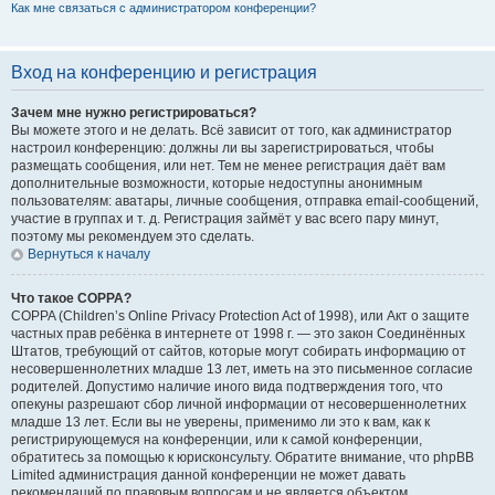
Как мне связаться с администратором конференции?
Вход на конференцию и регистрация
Зачем мне нужно регистрироваться?
Вы можете этого и не делать. Всё зависит от того, как администратор
настроил конференцию: должны ли вы зарегистрироваться, чтобы
размещать сообщения, или нет. Тем не менее регистрация даёт вам
дополнительные возможности, которые недоступны анонимным
пользователям: аватары, личные сообщения, отправка email-сообщений,
участие в группах и т. д. Регистрация займёт у вас всего пару минут,
поэтому мы рекомендуем это сделать.
Вернуться к началу
Что такое COPPA?
COPPA (Children’s Online Privacy Protection Act of 1998), или Акт о защите
частных прав ребёнка в интернете от 1998 г. — это закон Соединённых
Штатов, требующий от сайтов, которые могут собирать информацию от
несовершеннолетних младше 13 лет, иметь на это письменное согласие
родителей. Допустимо наличие иного вида подтверждения того, что
опекуны разрешают сбор личной информации от несовершеннолетних
младше 13 лет. Если вы не уверены, применимо ли это к вам, как к
регистрирующемуся на конференции, или к самой конференции,
обратитесь за помощью к юрисконсульту. Обратите внимание, что phpBB
Limited администрация данной конференции не может давать
рекомендаций по правовым вопросам и не является объектом