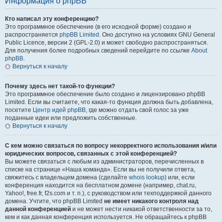
Информация о phpBB
Кто написал эту конференцию?
Это программное обеспечение (в его исходной форме) создано и
распространяется
phpBB Limited
. Оно доступно на условиях GNU General
Public Licence, версии 2 (GPL-2.0) и может свободно распространяться.
Для получения более подробных сведений перейдите по ссылке
About
phpBB
.
Вернуться к началу
Почему здесь нет такой-то функции?
Это программное обеспечение было создано и лицензировано phpBB
Limited. Если вы считаете, что какая-то функция должна быть добавлена,
посетите
Центр идей phpBB
, где можно отдать свой голос за уже
поданные идеи или предложить собственные.
Вернуться к началу
С кем можно связаться по вопросу некорректного использования и/или
юридических вопросов, связанных с этой конференцией?
Вы можете связаться с любым из администраторов, перечисленных в
списке на странице «Наша команда». Если вы не получили ответа,
свяжитесь с владельцем домена (сделайте
whois lookup
) или, если
конференция находится на бесплатном домене (например, chat.ru,
Yahoo!, free.fr, f2s.com и т. п.), с руководством или техподдержкой данного
домена. Учтите, что phpBB Limited
не имеет никакого контроля над
данной конференцией
и не может нести никакой ответственности за то,
кем и как данная конференция используется. Не обращайтесь к phpBB