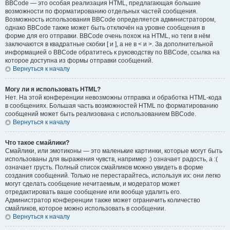
BBCode — это особая реализация HTML, предлагающая большие
возможности по форматированию отдельных частей сообщения.
Возможность использования BBCode определяется администратором,
однако BBCode также может быть отключён на уровне сообщения в
форме для его отправки. BBCode очень похож на HTML, но теги в нём
заключаются в квадратные скобки [ и ], а не в < и >. За дополнительной
информацией о BBCode обратитесь к руководству по BBCode, ссылка на
которое доступна из формы отправки сообщений.
Вернуться к началу
Могу ли я использовать HTML?
Нет. На этой конференции невозможны отправка и обработка HTML-кода
в сообщениях. Большая часть возможностей HTML по форматированию
сообщений может быть реализована с использованием BBCode.
Вернуться к началу
Что такое смайлики?
Смайлики, или эмотиконы — это маленькие картинки, которые могут быть
использованы для выражения чувств, например :) означает радость, а :(
означает грусть. Полный список смайликов можно увидеть в форме
создания сообщений. Только не перестарайтесь, используя их: они легко
могут сделать сообщение нечитаемым, и модератор может
отредактировать ваше сообщение или вообще удалить его.
Администратор конференции также может ограничить количество
смайликов, которое можно использовать в сообщении.
Вернуться к началу