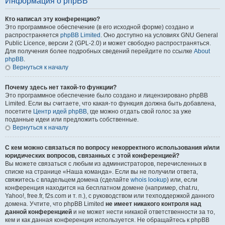
Информация о phpBB
Кто написал эту конференцию?
Это программное обеспечение (в его исходной форме) создано и
распространяется
phpBB Limited
. Оно доступно на условиях GNU General
Public Licence, версии 2 (GPL-2.0) и может свободно распространяться.
Для получения более подробных сведений перейдите по ссылке
About
phpBB
.
Вернуться к началу
Почему здесь нет такой-то функции?
Это программное обеспечение было создано и лицензировано phpBB
Limited. Если вы считаете, что какая-то функция должна быть добавлена,
посетите
Центр идей phpBB
, где можно отдать свой голос за уже
поданные идеи или предложить собственные.
Вернуться к началу
С кем можно связаться по вопросу некорректного использования и/или
юридических вопросов, связанных с этой конференцией?
Вы можете связаться с любым из администраторов, перечисленных в
списке на странице «Наша команда». Если вы не получили ответа,
свяжитесь с владельцем домена (сделайте
whois lookup
) или, если
конференция находится на бесплатном домене (например, chat.ru,
Yahoo!, free.fr, f2s.com и т. п.), с руководством или техподдержкой данного
домена. Учтите, что phpBB Limited
не имеет никакого контроля над
данной конференцией
и не может нести никакой ответственности за то,
кем и как данная конференция используется. Не обращайтесь к phpBB