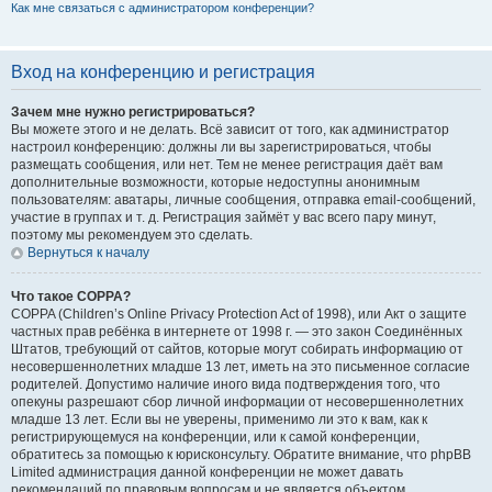
Как мне связаться с администратором конференции?
Вход на конференцию и регистрация
Зачем мне нужно регистрироваться?
Вы можете этого и не делать. Всё зависит от того, как администратор
настроил конференцию: должны ли вы зарегистрироваться, чтобы
размещать сообщения, или нет. Тем не менее регистрация даёт вам
дополнительные возможности, которые недоступны анонимным
пользователям: аватары, личные сообщения, отправка email-сообщений,
участие в группах и т. д. Регистрация займёт у вас всего пару минут,
поэтому мы рекомендуем это сделать.
Вернуться к началу
Что такое COPPA?
COPPA (Children’s Online Privacy Protection Act of 1998), или Акт о защите
частных прав ребёнка в интернете от 1998 г. — это закон Соединённых
Штатов, требующий от сайтов, которые могут собирать информацию от
несовершеннолетних младше 13 лет, иметь на это письменное согласие
родителей. Допустимо наличие иного вида подтверждения того, что
опекуны разрешают сбор личной информации от несовершеннолетних
младше 13 лет. Если вы не уверены, применимо ли это к вам, как к
регистрирующемуся на конференции, или к самой конференции,
обратитесь за помощью к юрисконсульту. Обратите внимание, что phpBB
Limited администрация данной конференции не может давать
рекомендаций по правовым вопросам и не является объектом