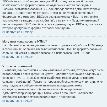
BBCode — это особая реализация HTML, предлагающая большие
возможности по форматированию отдельных частей сообщения.
Возможность использования BBCode определяется администратором,
однако BBCode также может быть отключён на уровне сообщения в
форме для его отправки. BBCode очень похож на HTML, но теги в нём
заключаются в квадратные скобки [ и ], а не в < и >. За дополнительной
информацией о BBCode обратитесь к руководству по BBCode, ссылка на
которое доступна из формы отправки сообщений.
Вернуться к началу
Могу ли я использовать HTML?
Нет. На этой конференции невозможны отправка и обработка HTML-кода
в сообщениях. Большая часть возможностей HTML по форматированию
сообщений может быть реализована с использованием BBCode.
Вернуться к началу
Что такое смайлики?
Смайлики, или эмотиконы — это маленькие картинки, которые могут быть
использованы для выражения чувств, например :) означает радость, а :(
означает грусть. Полный список смайликов можно увидеть в форме
создания сообщений. Только не перестарайтесь, используя их: они легко
могут сделать сообщение нечитаемым, и модератор может
отредактировать ваше сообщение или вообще удалить его.
Администратор конференции также может ограничить количество
смайликов, которое можно использовать в сообщении.
Вернуться к началу