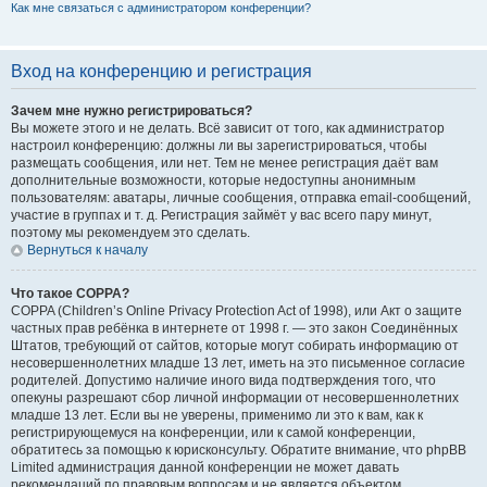
Как мне связаться с администратором конференции?
Вход на конференцию и регистрация
Зачем мне нужно регистрироваться?
Вы можете этого и не делать. Всё зависит от того, как администратор
настроил конференцию: должны ли вы зарегистрироваться, чтобы
размещать сообщения, или нет. Тем не менее регистрация даёт вам
дополнительные возможности, которые недоступны анонимным
пользователям: аватары, личные сообщения, отправка email-сообщений,
участие в группах и т. д. Регистрация займёт у вас всего пару минут,
поэтому мы рекомендуем это сделать.
Вернуться к началу
Что такое COPPA?
COPPA (Children’s Online Privacy Protection Act of 1998), или Акт о защите
частных прав ребёнка в интернете от 1998 г. — это закон Соединённых
Штатов, требующий от сайтов, которые могут собирать информацию от
несовершеннолетних младше 13 лет, иметь на это письменное согласие
родителей. Допустимо наличие иного вида подтверждения того, что
опекуны разрешают сбор личной информации от несовершеннолетних
младше 13 лет. Если вы не уверены, применимо ли это к вам, как к
регистрирующемуся на конференции, или к самой конференции,
обратитесь за помощью к юрисконсульту. Обратите внимание, что phpBB
Limited администрация данной конференции не может давать
рекомендаций по правовым вопросам и не является объектом