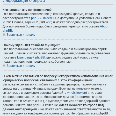
Информация о phpBB
Кто написал эту конференцию?
Это программное обеспечение (в его исходной форме) создано и
распространяется
phpBB Limited
. Оно доступно на условиях GNU General
Public Licence, версии 2 (GPL-2.0) и может свободно распространяться.
Для получения более подробных сведений перейдите по ссылке
About
phpBB
.
Вернуться к началу
Почему здесь нет такой-то функции?
Это программное обеспечение было создано и лицензировано phpBB
Limited. Если вы считаете, что какая-то функция должна быть добавлена,
посетите
Центр идей phpBB
, где можно отдать свой голос за уже
поданные идеи или предложить собственные.
Вернуться к началу
С кем можно связаться по вопросу некорректного использования и/или
юридических вопросов, связанных с этой конференцией?
Вы можете связаться с любым из администраторов, перечисленных в
списке на странице «Наша команда». Если вы не получили ответа,
свяжитесь с владельцем домена (сделайте
whois lookup
) или, если
конференция находится на бесплатном домене (например, chat.ru,
Yahoo!, free.fr, f2s.com и т. п.), с руководством или техподдержкой данного
домена. Учтите, что phpBB Limited
не имеет никакого контроля над
данной конференцией
и не может нести никакой ответственности за то,
кем и как данная конференция используется. Не обращайтесь к phpBB