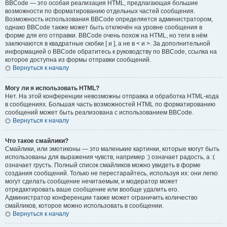
BBCode — это особая реализация HTML, предлагающая большие
возможности по форматированию отдельных частей сообщения.
Возможность использования BBCode определяется администратором,
однако BBCode также может быть отключён на уровне сообщения в
форме для его отправки. BBCode очень похож на HTML, но теги в нём
заключаются в квадратные скобки [ и ], а не в < и >. За дополнительной
информацией о BBCode обратитесь к руководству по BBCode, ссылка на
которое доступна из формы отправки сообщений.
Вернуться к началу
Могу ли я использовать HTML?
Нет. На этой конференции невозможны отправка и обработка HTML-кода
в сообщениях. Большая часть возможностей HTML по форматированию
сообщений может быть реализована с использованием BBCode.
Вернуться к началу
Что такое смайлики?
Смайлики, или эмотиконы — это маленькие картинки, которые могут быть
использованы для выражения чувств, например :) означает радость, а :(
означает грусть. Полный список смайликов можно увидеть в форме
создания сообщений. Только не перестарайтесь, используя их: они легко
могут сделать сообщение нечитаемым, и модератор может
отредактировать ваше сообщение или вообще удалить его.
Администратор конференции также может ограничить количество
смайликов, которое можно использовать в сообщении.
Вернуться к началу