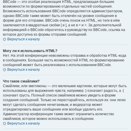
BBCode — это особая реализация HTML, предлагающая большие
возможности по форматированию отдельных частей сообщения.
Возможность использования BBCode определяется администратором,
однако BBCode также может быть отключён на уровне сообщения в
форме для его отправки. BBCode очень похож на HTML, но теги в нём
заключаются в квадратные скобки [ и ], а не в < и >. За дополнительной
информацией о BBCode обратитесь к руководству по BBCode, ссылка на
которое доступна из формы отправки сообщений.
Вернуться к началу
Могу ли я использовать HTML?
Нет. На этой конференции невозможны отправка и обработка HTML-кода
в сообщениях. Большая часть возможностей HTML по форматированию
сообщений может быть реализована с использованием BBCode.
Вернуться к началу
Что такое смайлики?
Смайлики, или эмотиконы — это маленькие картинки, которые могут быть
использованы для выражения чувств, например :) означает радость, а :(
означает грусть. Полный список смайликов можно увидеть в форме
создания сообщений. Только не перестарайтесь, используя их: они легко
могут сделать сообщение нечитаемым, и модератор может
отредактировать ваше сообщение или вообще удалить его.
Администратор конференции также может ограничить количество
смайликов, которое можно использовать в сообщении.
Вернуться к началу