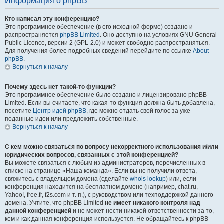
Информация о phpBB
Кто написал эту конференцию?
Это программное обеспечение (в его исходной форме) создано и
распространяется
phpBB Limited
. Оно доступно на условиях GNU General
Public Licence, версии 2 (GPL-2.0) и может свободно распространяться.
Для получения более подробных сведений перейдите по ссылке
About
phpBB
.
Вернуться к началу
Почему здесь нет такой-то функции?
Это программное обеспечение было создано и лицензировано phpBB
Limited. Если вы считаете, что какая-то функция должна быть добавлена,
посетите
Центр идей phpBB
, где можно отдать свой голос за уже
поданные идеи или предложить собственные.
Вернуться к началу
С кем можно связаться по вопросу некорректного использования и/или
юридических вопросов, связанных с этой конференцией?
Вы можете связаться с любым из администраторов, перечисленных в
списке на странице «Наша команда». Если вы не получили ответа,
свяжитесь с владельцем домена (сделайте
whois lookup
) или, если
конференция находится на бесплатном домене (например, chat.ru,
Yahoo!, free.fr, f2s.com и т. п.), с руководством или техподдержкой данного
домена. Учтите, что phpBB Limited
не имеет никакого контроля над
данной конференцией
и не может нести никакой ответственности за то,
кем и как данная конференция используется. Не обращайтесь к phpBB