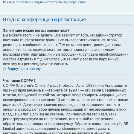
Как мне связаться с администратором конференции?
Вход на конференцию и регистрация
Зачем мне нужно регистрироваться?
Вы можете этого и не делать. Всё зависит от того, как администратор
настроил конференцию: должны ли вы зарегистрироваться, чтобы
размещать сообщения, или нет. Тем не менее регистрация даёт вам
дополнительные возможности, которые недоступны анонимным
пользователям: аватары, личные сообщения, отправка email-сообщений,
участие в группах и т. д. Регистрация займёт у вас всего пару минут,
поэтому мы рекомендуем это сделать.
Вернуться к началу
Что такое COPPA?
COPPA (Children’s Online Privacy Protection Act of 1998), или Акт о защите
частных прав ребёнка в интернете от 1998 г. — это закон Соединённых
Штатов, требующий от сайтов, которые могут собирать информацию от
несовершеннолетних младше 13 лет, иметь на это письменное согласие
родителей. Допустимо наличие иного вида подтверждения того, что
опекуны разрешают сбор личной информации от несовершеннолетних
младше 13 лет. Если вы не уверены, применимо ли это к вам, как к
регистрирующемуся на конференции, или к самой конференции,
обратитесь за помощью к юрисконсульту. Обратите внимание, что phpBB
Limited администрация данной конференции не может давать
рекомендаций по правовым вопросам и не является объектом