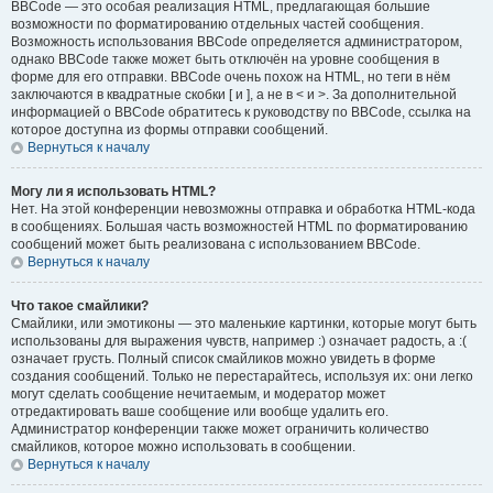
BBCode — это особая реализация HTML, предлагающая большие
возможности по форматированию отдельных частей сообщения.
Возможность использования BBCode определяется администратором,
однако BBCode также может быть отключён на уровне сообщения в
форме для его отправки. BBCode очень похож на HTML, но теги в нём
заключаются в квадратные скобки [ и ], а не в < и >. За дополнительной
информацией о BBCode обратитесь к руководству по BBCode, ссылка на
которое доступна из формы отправки сообщений.
Вернуться к началу
Могу ли я использовать HTML?
Нет. На этой конференции невозможны отправка и обработка HTML-кода
в сообщениях. Большая часть возможностей HTML по форматированию
сообщений может быть реализована с использованием BBCode.
Вернуться к началу
Что такое смайлики?
Смайлики, или эмотиконы — это маленькие картинки, которые могут быть
использованы для выражения чувств, например :) означает радость, а :(
означает грусть. Полный список смайликов можно увидеть в форме
создания сообщений. Только не перестарайтесь, используя их: они легко
могут сделать сообщение нечитаемым, и модератор может
отредактировать ваше сообщение или вообще удалить его.
Администратор конференции также может ограничить количество
смайликов, которое можно использовать в сообщении.
Вернуться к началу