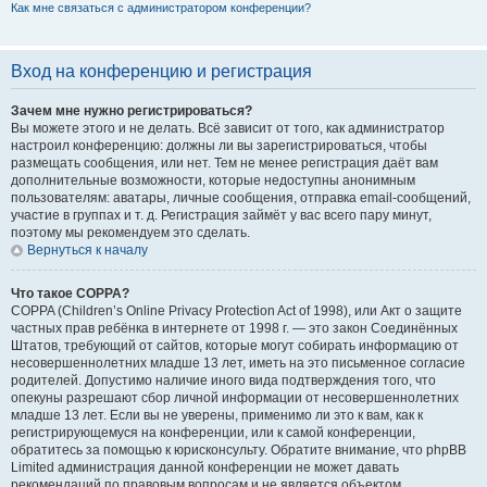
Как мне связаться с администратором конференции?
Вход на конференцию и регистрация
Зачем мне нужно регистрироваться?
Вы можете этого и не делать. Всё зависит от того, как администратор
настроил конференцию: должны ли вы зарегистрироваться, чтобы
размещать сообщения, или нет. Тем не менее регистрация даёт вам
дополнительные возможности, которые недоступны анонимным
пользователям: аватары, личные сообщения, отправка email-сообщений,
участие в группах и т. д. Регистрация займёт у вас всего пару минут,
поэтому мы рекомендуем это сделать.
Вернуться к началу
Что такое COPPA?
COPPA (Children’s Online Privacy Protection Act of 1998), или Акт о защите
частных прав ребёнка в интернете от 1998 г. — это закон Соединённых
Штатов, требующий от сайтов, которые могут собирать информацию от
несовершеннолетних младше 13 лет, иметь на это письменное согласие
родителей. Допустимо наличие иного вида подтверждения того, что
опекуны разрешают сбор личной информации от несовершеннолетних
младше 13 лет. Если вы не уверены, применимо ли это к вам, как к
регистрирующемуся на конференции, или к самой конференции,
обратитесь за помощью к юрисконсульту. Обратите внимание, что phpBB
Limited администрация данной конференции не может давать
рекомендаций по правовым вопросам и не является объектом