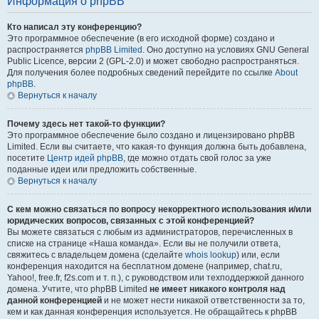
Информация о phpBB
Кто написал эту конференцию?
Это программное обеспечение (в его исходной форме) создано и
распространяется
phpBB Limited
. Оно доступно на условиях GNU General
Public Licence, версии 2 (GPL-2.0) и может свободно распространяться.
Для получения более подробных сведений перейдите по ссылке
About
phpBB
.
Вернуться к началу
Почему здесь нет такой-то функции?
Это программное обеспечение было создано и лицензировано phpBB
Limited. Если вы считаете, что какая-то функция должна быть добавлена,
посетите
Центр идей phpBB
, где можно отдать свой голос за уже
поданные идеи или предложить собственные.
Вернуться к началу
С кем можно связаться по вопросу некорректного использования и/или
юридических вопросов, связанных с этой конференцией?
Вы можете связаться с любым из администраторов, перечисленных в
списке на странице «Наша команда». Если вы не получили ответа,
свяжитесь с владельцем домена (сделайте
whois lookup
) или, если
конференция находится на бесплатном домене (например, chat.ru,
Yahoo!, free.fr, f2s.com и т. п.), с руководством или техподдержкой данного
домена. Учтите, что phpBB Limited
не имеет никакого контроля над
данной конференцией
и не может нести никакой ответственности за то,
кем и как данная конференция используется. Не обращайтесь к phpBB