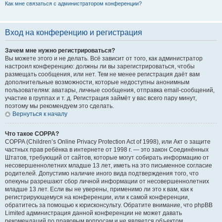
Как мне связаться с администратором конференции?
Вход на конференцию и регистрация
Зачем мне нужно регистрироваться?
Вы можете этого и не делать. Всё зависит от того, как администратор
настроил конференцию: должны ли вы зарегистрироваться, чтобы
размещать сообщения, или нет. Тем не менее регистрация даёт вам
дополнительные возможности, которые недоступны анонимным
пользователям: аватары, личные сообщения, отправка email-сообщений,
участие в группах и т. д. Регистрация займёт у вас всего пару минут,
поэтому мы рекомендуем это сделать.
Вернуться к началу
Что такое COPPA?
COPPA (Children’s Online Privacy Protection Act of 1998), или Акт о защите
частных прав ребёнка в интернете от 1998 г. — это закон Соединённых
Штатов, требующий от сайтов, которые могут собирать информацию от
несовершеннолетних младше 13 лет, иметь на это письменное согласие
родителей. Допустимо наличие иного вида подтверждения того, что
опекуны разрешают сбор личной информации от несовершеннолетних
младше 13 лет. Если вы не уверены, применимо ли это к вам, как к
регистрирующемуся на конференции, или к самой конференции,
обратитесь за помощью к юрисконсульту. Обратите внимание, что phpBB
Limited администрация данной конференции не может давать
рекомендаций по правовым вопросам и не является объектом