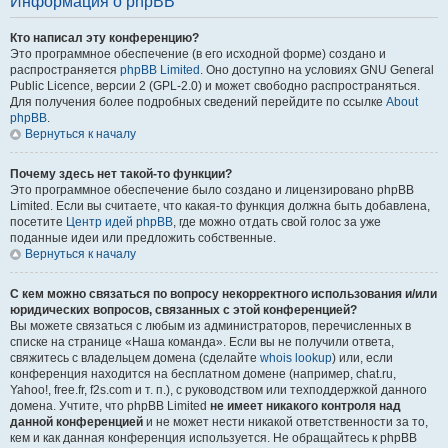
Информация о phpBB
Кто написал эту конференцию?
Это программное обеспечение (в его исходной форме) создано и
распространяется
phpBB Limited
. Оно доступно на условиях GNU General
Public Licence, версии 2 (GPL-2.0) и может свободно распространяться.
Для получения более подробных сведений перейдите по ссылке
About
phpBB
.
Вернуться к началу
Почему здесь нет такой-то функции?
Это программное обеспечение было создано и лицензировано phpBB
Limited. Если вы считаете, что какая-то функция должна быть добавлена,
посетите
Центр идей phpBB
, где можно отдать свой голос за уже
поданные идеи или предложить собственные.
Вернуться к началу
С кем можно связаться по вопросу некорректного использования и/или
юридических вопросов, связанных с этой конференцией?
Вы можете связаться с любым из администраторов, перечисленных в
списке на странице «Наша команда». Если вы не получили ответа,
свяжитесь с владельцем домена (сделайте
whois lookup
) или, если
конференция находится на бесплатном домене (например, chat.ru,
Yahoo!, free.fr, f2s.com и т. п.), с руководством или техподдержкой данного
домена. Учтите, что phpBB Limited
не имеет никакого контроля над
данной конференцией
и не может нести никакой ответственности за то,
кем и как данная конференция используется. Не обращайтесь к phpBB