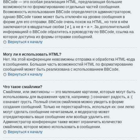
BBCode — это особая реализация HTML, предлагающая большие
возможности по форматированию отдельных частей сообщения.
Возможность использования BBCode определяется администратором,
однако BBCode также может быть отключён на уровне сообщения в
форме для его отправки. BBCode очень похож на HTML, но теги в нём
заключаются в квадратные скобки [ и ], а не в < и >. За дополнительной
информацией о BBCode обратитесь к руководству по BBCode, ссылка на
которое доступна из формы отправки сообщений.
Вернуться к началу
Могу ли я использовать HTML?
Нет. На этой конференции невозможны отправка и обработка HTML-кода
в сообщениях. Большая часть возможностей HTML по форматированию
сообщений может быть реализована с использованием BBCode.
Вернуться к началу
Что такое смайлики?
Смайлики, или эмотиконы — это маленькие картинки, которые могут быть
использованы для выражения чувств, например :) означает радость, а :(
означает грусть. Полный список смайликов можно увидеть в форме
создания сообщений. Только не перестарайтесь, используя их: они легко
могут сделать сообщение нечитаемым, и модератор может
отредактировать ваше сообщение или вообще удалить его.
Администратор конференции также может ограничить количество
смайликов, которое можно использовать в сообщении.
Вернуться к началу