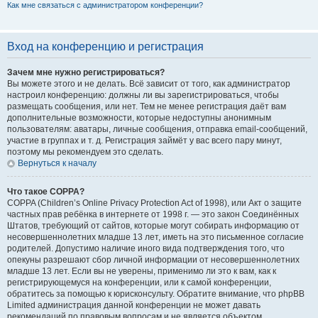
Как мне связаться с администратором конференции?
Вход на конференцию и регистрация
Зачем мне нужно регистрироваться?
Вы можете этого и не делать. Всё зависит от того, как администратор
настроил конференцию: должны ли вы зарегистрироваться, чтобы
размещать сообщения, или нет. Тем не менее регистрация даёт вам
дополнительные возможности, которые недоступны анонимным
пользователям: аватары, личные сообщения, отправка email-сообщений,
участие в группах и т. д. Регистрация займёт у вас всего пару минут,
поэтому мы рекомендуем это сделать.
Вернуться к началу
Что такое COPPA?
COPPA (Children’s Online Privacy Protection Act of 1998), или Акт о защите
частных прав ребёнка в интернете от 1998 г. — это закон Соединённых
Штатов, требующий от сайтов, которые могут собирать информацию от
несовершеннолетних младше 13 лет, иметь на это письменное согласие
родителей. Допустимо наличие иного вида подтверждения того, что
опекуны разрешают сбор личной информации от несовершеннолетних
младше 13 лет. Если вы не уверены, применимо ли это к вам, как к
регистрирующемуся на конференции, или к самой конференции,
обратитесь за помощью к юрисконсульту. Обратите внимание, что phpBB
Limited администрация данной конференции не может давать
рекомендаций по правовым вопросам и не является объектом