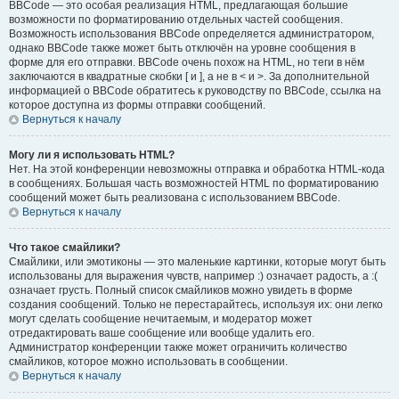
BBCode — это особая реализация HTML, предлагающая большие
возможности по форматированию отдельных частей сообщения.
Возможность использования BBCode определяется администратором,
однако BBCode также может быть отключён на уровне сообщения в
форме для его отправки. BBCode очень похож на HTML, но теги в нём
заключаются в квадратные скобки [ и ], а не в < и >. За дополнительной
информацией о BBCode обратитесь к руководству по BBCode, ссылка на
которое доступна из формы отправки сообщений.
Вернуться к началу
Могу ли я использовать HTML?
Нет. На этой конференции невозможны отправка и обработка HTML-кода
в сообщениях. Большая часть возможностей HTML по форматированию
сообщений может быть реализована с использованием BBCode.
Вернуться к началу
Что такое смайлики?
Смайлики, или эмотиконы — это маленькие картинки, которые могут быть
использованы для выражения чувств, например :) означает радость, а :(
означает грусть. Полный список смайликов можно увидеть в форме
создания сообщений. Только не перестарайтесь, используя их: они легко
могут сделать сообщение нечитаемым, и модератор может
отредактировать ваше сообщение или вообще удалить его.
Администратор конференции также может ограничить количество
смайликов, которое можно использовать в сообщении.
Вернуться к началу