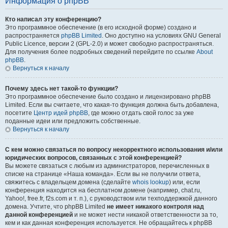
Информация о phpBB
Кто написал эту конференцию?
Это программное обеспечение (в его исходной форме) создано и
распространяется
phpBB Limited
. Оно доступно на условиях GNU General
Public Licence, версии 2 (GPL-2.0) и может свободно распространяться.
Для получения более подробных сведений перейдите по ссылке
About
phpBB
.
Вернуться к началу
Почему здесь нет такой-то функции?
Это программное обеспечение было создано и лицензировано phpBB
Limited. Если вы считаете, что какая-то функция должна быть добавлена,
посетите
Центр идей phpBB
, где можно отдать свой голос за уже
поданные идеи или предложить собственные.
Вернуться к началу
С кем можно связаться по вопросу некорректного использования и/или
юридических вопросов, связанных с этой конференцией?
Вы можете связаться с любым из администраторов, перечисленных в
списке на странице «Наша команда». Если вы не получили ответа,
свяжитесь с владельцем домена (сделайте
whois lookup
) или, если
конференция находится на бесплатном домене (например, chat.ru,
Yahoo!, free.fr, f2s.com и т. п.), с руководством или техподдержкой данного
домена. Учтите, что phpBB Limited
не имеет никакого контроля над
данной конференцией
и не может нести никакой ответственности за то,
кем и как данная конференция используется. Не обращайтесь к phpBB