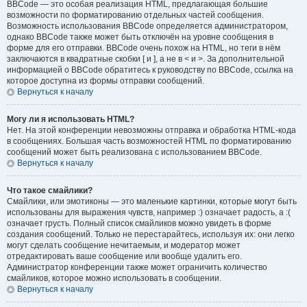
BBCode — это особая реализация HTML, предлагающая большие
возможности по форматированию отдельных частей сообщения.
Возможность использования BBCode определяется администратором,
однако BBCode также может быть отключён на уровне сообщения в
форме для его отправки. BBCode очень похож на HTML, но теги в нём
заключаются в квадратные скобки [ и ], а не в < и >. За дополнительной
информацией о BBCode обратитесь к руководству по BBCode, ссылка на
которое доступна из формы отправки сообщений.
Вернуться к началу
Могу ли я использовать HTML?
Нет. На этой конференции невозможны отправка и обработка HTML-кода
в сообщениях. Большая часть возможностей HTML по форматированию
сообщений может быть реализована с использованием BBCode.
Вернуться к началу
Что такое смайлики?
Смайлики, или эмотиконы — это маленькие картинки, которые могут быть
использованы для выражения чувств, например :) означает радость, а :(
означает грусть. Полный список смайликов можно увидеть в форме
создания сообщений. Только не перестарайтесь, используя их: они легко
могут сделать сообщение нечитаемым, и модератор может
отредактировать ваше сообщение или вообще удалить его.
Администратор конференции также может ограничить количество
смайликов, которое можно использовать в сообщении.
Вернуться к началу