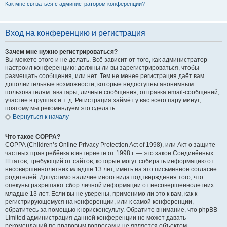
Как мне связаться с администратором конференции?
Вход на конференцию и регистрация
Зачем мне нужно регистрироваться?
Вы можете этого и не делать. Всё зависит от того, как администратор
настроил конференцию: должны ли вы зарегистрироваться, чтобы
размещать сообщения, или нет. Тем не менее регистрация даёт вам
дополнительные возможности, которые недоступны анонимным
пользователям: аватары, личные сообщения, отправка email-сообщений,
участие в группах и т. д. Регистрация займёт у вас всего пару минут,
поэтому мы рекомендуем это сделать.
Вернуться к началу
Что такое COPPA?
COPPA (Children’s Online Privacy Protection Act of 1998), или Акт о защите
частных прав ребёнка в интернете от 1998 г. — это закон Соединённых
Штатов, требующий от сайтов, которые могут собирать информацию от
несовершеннолетних младше 13 лет, иметь на это письменное согласие
родителей. Допустимо наличие иного вида подтверждения того, что
опекуны разрешают сбор личной информации от несовершеннолетних
младше 13 лет. Если вы не уверены, применимо ли это к вам, как к
регистрирующемуся на конференции, или к самой конференции,
обратитесь за помощью к юрисконсульту. Обратите внимание, что phpBB
Limited администрация данной конференции не может давать
рекомендаций по правовым вопросам и не является объектом