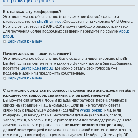
Информация о phpBB
Кто написал эту конференцию?
Это программное обеспечение (в его исходной форме) создано и
распространяется
phpBB Limited
. Оно доступно на условиях GNU General
Public Licence, версии 2 (GPL-2.0) и может свободно распространяться.
Для получения более подробных сведений перейдите по ссылке
About
phpBB
.
Вернуться к началу
Почему здесь нет такой-то функции?
Это программное обеспечение было создано и лицензировано phpBB
Limited. Если вы считаете, что какая-то функция должна быть добавлена,
посетите
Центр идей phpBB
, где можно отдать свой голос за уже
поданные идеи или предложить собственные.
Вернуться к началу
С кем можно связаться по вопросу некорректного использования и/или
юридических вопросов, связанных с этой конференцией?
Вы можете связаться с любым из администраторов, перечисленных в
списке на странице «Наша команда». Если вы не получили ответа,
свяжитесь с владельцем домена (сделайте
whois lookup
) или, если
конференция находится на бесплатном домене (например, chat.ru,
Yahoo!, free.fr, f2s.com и т. п.), с руководством или техподдержкой данного
домена. Учтите, что phpBB Limited
не имеет никакого контроля над
данной конференцией
и не может нести никакой ответственности за то,
кем и как данная конференция используется. Не обращайтесь к phpBB