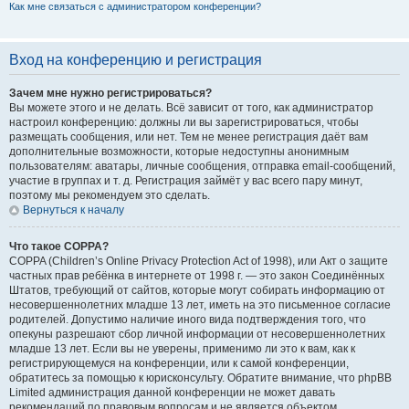
Как мне связаться с администратором конференции?
Вход на конференцию и регистрация
Зачем мне нужно регистрироваться?
Вы можете этого и не делать. Всё зависит от того, как администратор
настроил конференцию: должны ли вы зарегистрироваться, чтобы
размещать сообщения, или нет. Тем не менее регистрация даёт вам
дополнительные возможности, которые недоступны анонимным
пользователям: аватары, личные сообщения, отправка email-сообщений,
участие в группах и т. д. Регистрация займёт у вас всего пару минут,
поэтому мы рекомендуем это сделать.
Вернуться к началу
Что такое COPPA?
COPPA (Children’s Online Privacy Protection Act of 1998), или Акт о защите
частных прав ребёнка в интернете от 1998 г. — это закон Соединённых
Штатов, требующий от сайтов, которые могут собирать информацию от
несовершеннолетних младше 13 лет, иметь на это письменное согласие
родителей. Допустимо наличие иного вида подтверждения того, что
опекуны разрешают сбор личной информации от несовершеннолетних
младше 13 лет. Если вы не уверены, применимо ли это к вам, как к
регистрирующемуся на конференции, или к самой конференции,
обратитесь за помощью к юрисконсульту. Обратите внимание, что phpBB
Limited администрация данной конференции не может давать
рекомендаций по правовым вопросам и не является объектом