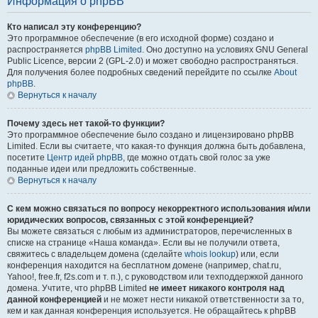
Информация о phpBB
Кто написал эту конференцию?
Это программное обеспечение (в его исходной форме) создано и
распространяется
phpBB Limited
. Оно доступно на условиях GNU General
Public Licence, версии 2 (GPL-2.0) и может свободно распространяться.
Для получения более подробных сведений перейдите по ссылке
About
phpBB
.
Вернуться к началу
Почему здесь нет такой-то функции?
Это программное обеспечение было создано и лицензировано phpBB
Limited. Если вы считаете, что какая-то функция должна быть добавлена,
посетите
Центр идей phpBB
, где можно отдать свой голос за уже
поданные идеи или предложить собственные.
Вернуться к началу
С кем можно связаться по вопросу некорректного использования и/или
юридических вопросов, связанных с этой конференцией?
Вы можете связаться с любым из администраторов, перечисленных в
списке на странице «Наша команда». Если вы не получили ответа,
свяжитесь с владельцем домена (сделайте
whois lookup
) или, если
конференция находится на бесплатном домене (например, chat.ru,
Yahoo!, free.fr, f2s.com и т. п.), с руководством или техподдержкой данного
домена. Учтите, что phpBB Limited
не имеет никакого контроля над
данной конференцией
и не может нести никакой ответственности за то,
кем и как данная конференция используется. Не обращайтесь к phpBB