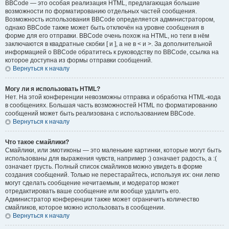
BBCode — это особая реализация HTML, предлагающая большие
возможности по форматированию отдельных частей сообщения.
Возможность использования BBCode определяется администратором,
однако BBCode также может быть отключён на уровне сообщения в
форме для его отправки. BBCode очень похож на HTML, но теги в нём
заключаются в квадратные скобки [ и ], а не в < и >. За дополнительной
информацией о BBCode обратитесь к руководству по BBCode, ссылка на
которое доступна из формы отправки сообщений.
Вернуться к началу
Могу ли я использовать HTML?
Нет. На этой конференции невозможны отправка и обработка HTML-кода
в сообщениях. Большая часть возможностей HTML по форматированию
сообщений может быть реализована с использованием BBCode.
Вернуться к началу
Что такое смайлики?
Смайлики, или эмотиконы — это маленькие картинки, которые могут быть
использованы для выражения чувств, например :) означает радость, а :(
означает грусть. Полный список смайликов можно увидеть в форме
создания сообщений. Только не перестарайтесь, используя их: они легко
могут сделать сообщение нечитаемым, и модератор может
отредактировать ваше сообщение или вообще удалить его.
Администратор конференции также может ограничить количество
смайликов, которое можно использовать в сообщении.
Вернуться к началу