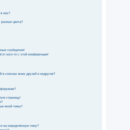
 в них?
 разные цвета?
чные сообщения!
 от кого-то с этой конференции!
й в списках моих друзей и недругов?
и форумам?
стую страницу!
и?
ные мной темы?
ься на определённую тему?