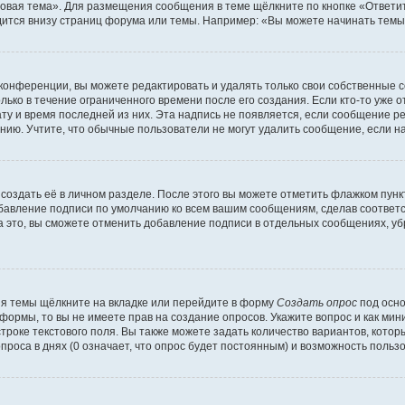
овая тема». Для размещения сообщения в теме щёлкните по кнопке «Ответит
ится внизу страниц форума или темы. Например: «Вы можете начинать темы»
конференции, вы можете редактировать и удалять только свои собственные 
ько в течение ограниченного времени после его создания. Если кто-то уже 
дату и время последней из них. Эта надпись не появляется, если сообщение 
ию. Учтите, что обычные пользователи не могут удалить сообщение, если на 
создать её в личном разделе. После этого вы можете отметить флажком пун
обавление подписи по умолчанию ко всем вашим сообщениям, сделав соотве
а это, вы сможете отменить добавление подписи в отдельных сообщениях, у
я темы щёлкните на вкладке или перейдите в форму
Создать опрос
под осно
 формы, то вы не имеете прав на создание опросов. Укажите вопрос и как ми
троке текстового поля. Вы также можете задать количество вариантов, котор
оса в днях (0 означает, что опрос будет постоянным) и возможность пользо