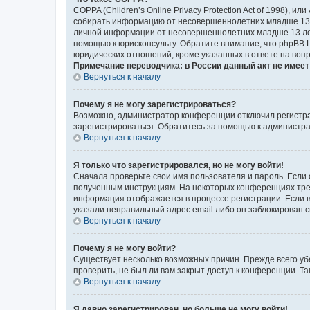
COPPA (Children’s Online Privacy Protection Act of 1998),
собирать информацию от несовершеннолетних младше 13 ле
личной информации от несовершеннолетних младше 13 лет.
помощью к юрисконсульту. Обратите внимание, что phpBB 
юридических отношений, кроме указанных в ответе на вопр
Примечание переводчика: в России данный акт не имее
Вернуться к началу
Почему я не могу зарегистрироваться?
Возможно, администратор конференции отключил регистрац
зарегистрироваться. Обратитесь за помощью к администр
Вернуться к началу
Я только что зарегистрировался, но не могу войти!
Сначала проверьте свои имя пользователя и пароль. Если 
полученным инструкциям. На некоторых конференциях треб
информация отображается в процессе регистрации. Если в
указали неправильный адрес email либо он заблокирован с
Вернуться к началу
Почему я не могу войти?
Существует несколько возможных причин. Прежде всего уб
проверить, не был ли вам закрыт доступ к конференции. 
Вернуться к началу
Я давно зарегистрирован, но больше не могу войти!