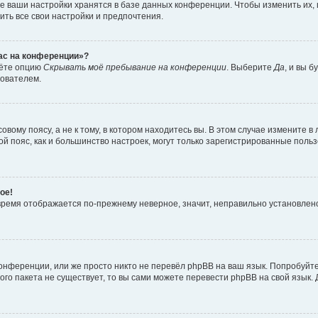
е ваши настройки хранятся в базе данных конференции. Чтобы изменить их,
ить все свои настройки и предпочтения.
час на конференции»?
дёте опцию
Скрывать моё пребывание на конференции
. Выберите
Да
, и вы 
зователем.
вому поясу, а не к тому, в котором находитесь вы. В этом случае измените в 
овой пояс, как и большинство настроек, могут только зарегистрированные пол
ое!
о время отображается по-прежнему неверное, значит, неправильно установле
онференции, или же просто никто не перевёл phpBB на ваш язык. Попробуйт
вого пакета не существует, то вы сами можете перевести phpBB на свой язы