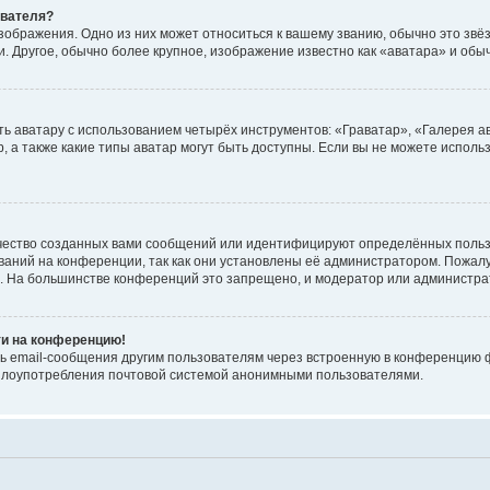
ователя?
зображения. Одно из них может относиться к вашему званию, обычно это звёзд
. Другое, обычно более крупное, изображение известно как «аватара» и обы
ь аватару с использованием четырёх инструментов: «Граватар», «Галерея а
, а также какие типы аватар могут быть доступны. Если вы не можете испол
чество созданных вами сообщений или идентифицируют определённых польз
аний на конференции, так как они установлены её администратором. Пожал
е. На большинстве конференций это запрещено, и модератор или администра
ти на конференцию!
ь email-сообщения другим пользователям через встроенную в конференцию ф
ь злоупотребления почтовой системой анонимными пользователями.