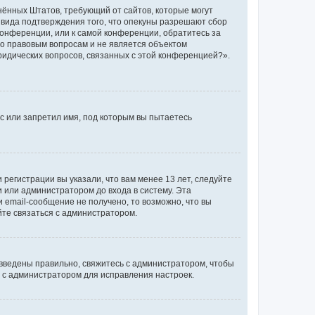
единённых Штатов, требующий от сайтов, которые могут
 вида подтверждения того, что опекуны разрешают сбор
конференции, или к самой конференции, обратитесь за
по правовым вопросам и не является объектом
ридических вопросов, связанных с этой конференцией?».
с или запретил имя, под которым вы пытаетесь
регистрации вы указали, что вам менее 13 лет, следуйте
 или администратором до входа в систему. Эта
 email-сообщение не получено, то возможно, что вы
йте связаться с администратором.
 введены правильно, свяжитесь с администратором, чтобы
ь с администратором для исправления настроек.