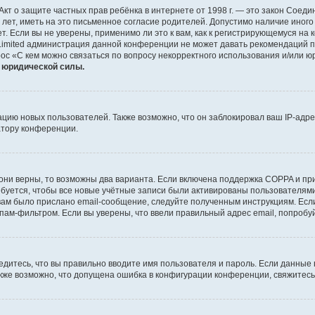
 или Акт о защите частных прав ребёнка в интернете от 1998 г. — это закон Со
т, иметь на это письменное согласие родителей. Допустимо наличие иного
 Если вы не уверены, применимо ли это к вам, как к регистрирующемуся на 
Limited администрация данной конференции не может давать рекомендаций 
ос «С кем можно связаться по вопросу некорректного использования и/или ю
т юридической силы.
ию новых пользователей. Также возможно, что он заблокировал ваш IP-адре
атору конференции.
они верны, то возможны два варианта. Если включена поддержка COPPA и при 
уется, чтобы все новые учётные записи были активированы пользователями
ам было прислано email-сообщение, следуйте полученным инструкциям. Если
пам-фильтром. Если вы уверены, что ввели правильный адрес email, попробу
едитесь, что вы правильно вводите имя пользователя и пароль. Если данные
Также возможно, что допущена ошибка в конфигурации конференции, свяжитес