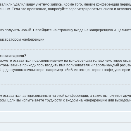
вал или удалил вашу учётную запись. Кроме того, многие конференции перио
ных. Если это произошло, попробуйте зарегистрироваться снова и активнее 
егко получить новый. Перейдите на страницу входа на конференцию и щёлкни
инистратором конференции.
мени и пароля?
сможете оставаться под своим именем на конференции только некоторое огран
 чтобы вам не приходилось вводить имя пользователя и пароль каждый раз, 
щедоступном компьютере, например в библиотеке, интернет-кафе, университе
ам оставаться авторизованным на этой конференции, а также выполняют друг
ом. Если вы испытываете трудности с входом на конференцию или выходом с