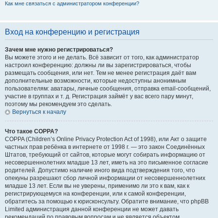
Как мне связаться с администратором конференции?
Вход на конференцию и регистрация
Зачем мне нужно регистрироваться?
Вы можете этого и не делать. Всё зависит от того, как администратор
настроил конференцию: должны ли вы зарегистрироваться, чтобы
размещать сообщения, или нет. Тем не менее регистрация даёт вам
дополнительные возможности, которые недоступны анонимным
пользователям: аватары, личные сообщения, отправка email-сообщений,
участие в группах и т. д. Регистрация займёт у вас всего пару минут,
поэтому мы рекомендуем это сделать.
Вернуться к началу
Что такое COPPA?
COPPA (Children’s Online Privacy Protection Act of 1998), или Акт о защите
частных прав ребёнка в интернете от 1998 г. — это закон Соединённых
Штатов, требующий от сайтов, которые могут собирать информацию от
несовершеннолетних младше 13 лет, иметь на это письменное согласие
родителей. Допустимо наличие иного вида подтверждения того, что
опекуны разрешают сбор личной информации от несовершеннолетних
младше 13 лет. Если вы не уверены, применимо ли это к вам, как к
регистрирующемуся на конференции, или к самой конференции,
обратитесь за помощью к юрисконсульту. Обратите внимание, что phpBB
Limited администрация данной конференции не может давать
рекомендаций по правовым вопросам и не является объектом