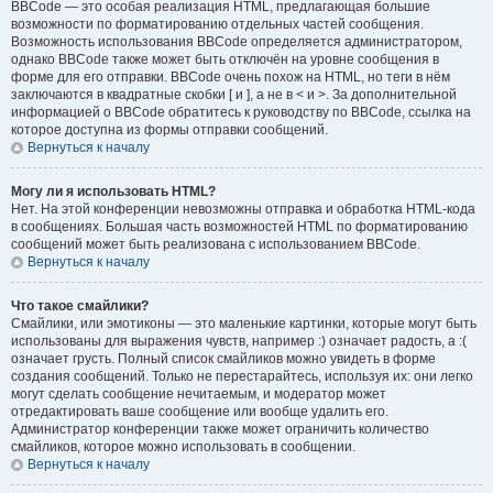
BBCode — это особая реализация HTML, предлагающая большие
возможности по форматированию отдельных частей сообщения.
Возможность использования BBCode определяется администратором,
однако BBCode также может быть отключён на уровне сообщения в
форме для его отправки. BBCode очень похож на HTML, но теги в нём
заключаются в квадратные скобки [ и ], а не в < и >. За дополнительной
информацией о BBCode обратитесь к руководству по BBCode, ссылка на
которое доступна из формы отправки сообщений.
Вернуться к началу
Могу ли я использовать HTML?
Нет. На этой конференции невозможны отправка и обработка HTML-кода
в сообщениях. Большая часть возможностей HTML по форматированию
сообщений может быть реализована с использованием BBCode.
Вернуться к началу
Что такое смайлики?
Смайлики, или эмотиконы — это маленькие картинки, которые могут быть
использованы для выражения чувств, например :) означает радость, а :(
означает грусть. Полный список смайликов можно увидеть в форме
создания сообщений. Только не перестарайтесь, используя их: они легко
могут сделать сообщение нечитаемым, и модератор может
отредактировать ваше сообщение или вообще удалить его.
Администратор конференции также может ограничить количество
смайликов, которое можно использовать в сообщении.
Вернуться к началу