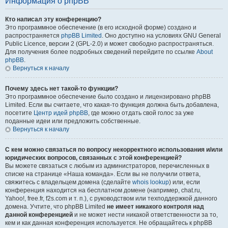
Информация о phpBB
Кто написал эту конференцию?
Это программное обеспечение (в его исходной форме) создано и
распространяется
phpBB Limited
. Оно доступно на условиях GNU General
Public Licence, версии 2 (GPL-2.0) и может свободно распространяться.
Для получения более подробных сведений перейдите по ссылке
About
phpBB
.
Вернуться к началу
Почему здесь нет такой-то функции?
Это программное обеспечение было создано и лицензировано phpBB
Limited. Если вы считаете, что какая-то функция должна быть добавлена,
посетите
Центр идей phpBB
, где можно отдать свой голос за уже
поданные идеи или предложить собственные.
Вернуться к началу
С кем можно связаться по вопросу некорректного использования и/или
юридических вопросов, связанных с этой конференцией?
Вы можете связаться с любым из администраторов, перечисленных в
списке на странице «Наша команда». Если вы не получили ответа,
свяжитесь с владельцем домена (сделайте
whois lookup
) или, если
конференция находится на бесплатном домене (например, chat.ru,
Yahoo!, free.fr, f2s.com и т. п.), с руководством или техподдержкой данного
домена. Учтите, что phpBB Limited
не имеет никакого контроля над
данной конференцией
и не может нести никакой ответственности за то,
кем и как данная конференция используется. Не обращайтесь к phpBB