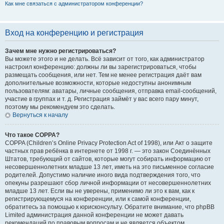
Как мне связаться с администратором конференции?
Вход на конференцию и регистрация
Зачем мне нужно регистрироваться?
Вы можете этого и не делать. Всё зависит от того, как администратор
настроил конференцию: должны ли вы зарегистрироваться, чтобы
размещать сообщения, или нет. Тем не менее регистрация даёт вам
дополнительные возможности, которые недоступны анонимным
пользователям: аватары, личные сообщения, отправка email-сообщений,
участие в группах и т. д. Регистрация займёт у вас всего пару минут,
поэтому мы рекомендуем это сделать.
Вернуться к началу
Что такое COPPA?
COPPA (Children’s Online Privacy Protection Act of 1998), или Акт о защите
частных прав ребёнка в интернете от 1998 г. — это закон Соединённых
Штатов, требующий от сайтов, которые могут собирать информацию от
несовершеннолетних младше 13 лет, иметь на это письменное согласие
родителей. Допустимо наличие иного вида подтверждения того, что
опекуны разрешают сбор личной информации от несовершеннолетних
младше 13 лет. Если вы не уверены, применимо ли это к вам, как к
регистрирующемуся на конференции, или к самой конференции,
обратитесь за помощью к юрисконсульту. Обратите внимание, что phpBB
Limited администрация данной конференции не может давать
рекомендаций по правовым вопросам и не является объектом