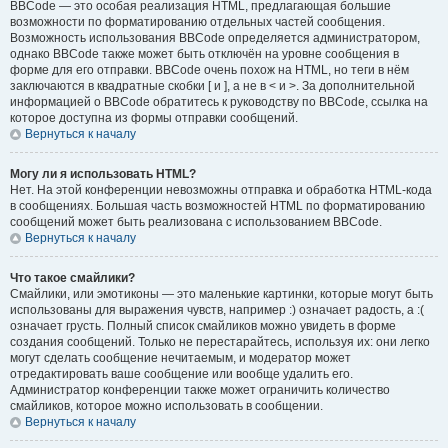
BBCode — это особая реализация HTML, предлагающая большие
возможности по форматированию отдельных частей сообщения.
Возможность использования BBCode определяется администратором,
однако BBCode также может быть отключён на уровне сообщения в
форме для его отправки. BBCode очень похож на HTML, но теги в нём
заключаются в квадратные скобки [ и ], а не в < и >. За дополнительной
информацией о BBCode обратитесь к руководству по BBCode, ссылка на
которое доступна из формы отправки сообщений.
Вернуться к началу
Могу ли я использовать HTML?
Нет. На этой конференции невозможны отправка и обработка HTML-кода
в сообщениях. Большая часть возможностей HTML по форматированию
сообщений может быть реализована с использованием BBCode.
Вернуться к началу
Что такое смайлики?
Смайлики, или эмотиконы — это маленькие картинки, которые могут быть
использованы для выражения чувств, например :) означает радость, а :(
означает грусть. Полный список смайликов можно увидеть в форме
создания сообщений. Только не перестарайтесь, используя их: они легко
могут сделать сообщение нечитаемым, и модератор может
отредактировать ваше сообщение или вообще удалить его.
Администратор конференции также может ограничить количество
смайликов, которое можно использовать в сообщении.
Вернуться к началу