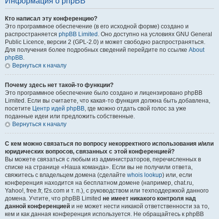
Информация о phpBB
Кто написал эту конференцию?
Это программное обеспечение (в его исходной форме) создано и
распространяется
phpBB Limited
. Оно доступно на условиях GNU General
Public Licence, версии 2 (GPL-2.0) и может свободно распространяться.
Для получения более подробных сведений перейдите по ссылке
About
phpBB
.
Вернуться к началу
Почему здесь нет такой-то функции?
Это программное обеспечение было создано и лицензировано phpBB
Limited. Если вы считаете, что какая-то функция должна быть добавлена,
посетите
Центр идей phpBB
, где можно отдать свой голос за уже
поданные идеи или предложить собственные.
Вернуться к началу
С кем можно связаться по вопросу некорректного использования и/или
юридических вопросов, связанных с этой конференцией?
Вы можете связаться с любым из администраторов, перечисленных в
списке на странице «Наша команда». Если вы не получили ответа,
свяжитесь с владельцем домена (сделайте
whois lookup
) или, если
конференция находится на бесплатном домене (например, chat.ru,
Yahoo!, free.fr, f2s.com и т. п.), с руководством или техподдержкой данного
домена. Учтите, что phpBB Limited
не имеет никакого контроля над
данной конференцией
и не может нести никакой ответственности за то,
кем и как данная конференция используется. Не обращайтесь к phpBB