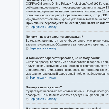
COPPA (Children’s Online Privacy Protection Act of 1998),
собирать информацию от несовершеннолетних младше 13 ле
личной информации от несовершеннолетних младше 13 лет.
помощью к юрисконсульту. Обратите внимание, что phpBB 
юридических отношений, кроме указанных в ответе на вопр
Примечание переводчика: в России данный акт не имее
Вернуться к началу
Почему я не могу зарегистрироваться?
Возможно, администратор конференции отключил регистрац
зарегистрироваться. Обратитесь за помощью к администр
Вернуться к началу
Я только что зарегистрировался, но не могу войти!
Сначала проверьте свои имя пользователя и пароль. Если 
полученным инструкциям. На некоторых конференциях треб
информация отображается в процессе регистрации. Если в
указали неправильный адрес email либо он заблокирован с
Вернуться к началу
Почему я не могу войти?
Существует несколько возможных причин. Прежде всего уб
проверить, не был ли вам закрыт доступ к конференции. 
Вернуться к началу
Я давно зарегистрирован, но больше не могу войти!