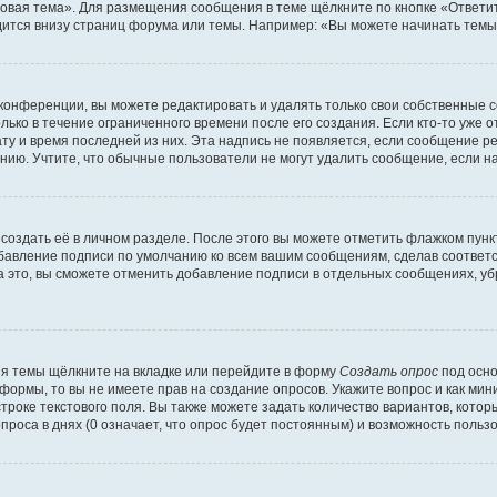
овая тема». Для размещения сообщения в теме щёлкните по кнопке «Ответит
ится внизу страниц форума или темы. Например: «Вы можете начинать темы»
конференции, вы можете редактировать и удалять только свои собственные 
ько в течение ограниченного времени после его создания. Если кто-то уже 
дату и время последней из них. Эта надпись не появляется, если сообщение 
ию. Учтите, что обычные пользователи не могут удалить сообщение, если на 
создать её в личном разделе. После этого вы можете отметить флажком пун
обавление подписи по умолчанию ко всем вашим сообщениям, сделав соотве
а это, вы сможете отменить добавление подписи в отдельных сообщениях, у
я темы щёлкните на вкладке или перейдите в форму
Создать опрос
под осно
 формы, то вы не имеете прав на создание опросов. Укажите вопрос и как ми
троке текстового поля. Вы также можете задать количество вариантов, котор
оса в днях (0 означает, что опрос будет постоянным) и возможность пользо