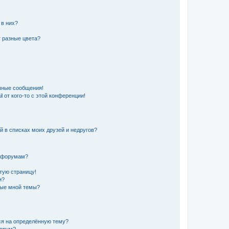
 в них?
 разные цвета?
чные сообщения!
 от кого-то с этой конференции!
й в списках моих друзей и недругов?
и форумам?
стую страницу!
и?
ные мной темы?
ься на определённую тему?