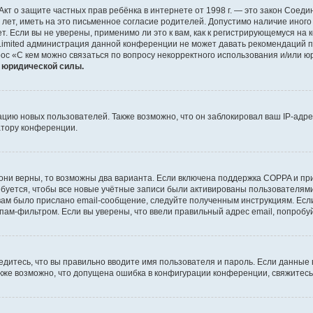
 или Акт о защите частных прав ребёнка в интернете от 1998 г. — это закон Со
т, иметь на это письменное согласие родителей. Допустимо наличие иного
 Если вы не уверены, применимо ли это к вам, как к регистрирующемуся на 
Limited администрация данной конференции не может давать рекомендаций 
ос «С кем можно связаться по вопросу некорректного использования и/или ю
т юридической силы.
ию новых пользователей. Также возможно, что он заблокировал ваш IP-адре
атору конференции.
они верны, то возможны два варианта. Если включена поддержка COPPA и при 
уется, чтобы все новые учётные записи были активированы пользователями
ам было прислано email-сообщение, следуйте полученным инструкциям. Если
пам-фильтром. Если вы уверены, что ввели правильный адрес email, попробу
едитесь, что вы правильно вводите имя пользователя и пароль. Если данные
Также возможно, что допущена ошибка в конфигурации конференции, свяжитес