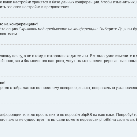
е ваши настройки хранятся в базе данных конференции. Чтобы изменить их,
ить все свои настройки и предпочтения.
час на конференции»?
дёте опцию
Скрывать моё пребывание на конференции
. Выберите
Да
, и вы 
зователем.
вому поясу, а не к тому, в котором находитесь вы. В этом случае измените в 
овой пояс, как и большинство настроек, могут только зарегистрированные пол
ое!
о время отображается по-прежнему неверное, значит, неправильно установле
онференции, или же просто никто не перевёл phpBB на ваш язык. Попробуйт
вого пакета не существует, то вы сами можете перевести phpBB на свой язы