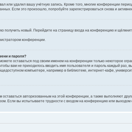
вал или удалил вашу учётную запись. Кроме того, многие конференции перио
ных. Если это произошло, попробуйте зарегистрироваться снова и активнее 
егко получить новый. Перейдите на страницу входа на конференцию и щёлкни
инистратором конференции.
мени и пароля?
сможете оставаться под своим именем на конференции только некоторое огран
 чтобы вам не приходилось вводить имя пользователя и пароль каждый раз, 
щедоступном компьютере, например в библиотеке, интернет-кафе, университе
ам оставаться авторизованным на этой конференции, а также выполняют друг
ом. Если вы испытываете трудности с входом на конференцию или выходом с