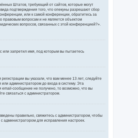
единённых Штатов, требующий от сайтов, которые могут
 вида подтверждения того, что опекуны разрешают сбор
конференции, или к самой конференции, обратитесь за
по правовым вопросам и не является объектом
ридических вопросов, связанных с этой конференцией?».
с или запретил имя, под которым вы пытаетесь
регистрации вы указали, что вам менее 13 лет, следуйте
 или администратором до входа в систему. Эта
 email-сообщение не получено, то возможно, что вы
йте связаться с администратором.
 введены правильно, свяжитесь с администратором, чтобы
ь с администратором для исправления настроек.