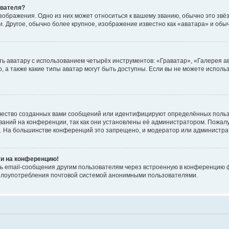
ователя?
зображения. Одно из них может относиться к вашему званию, обычно это звёзд
. Другое, обычно более крупное, изображение известно как «аватара» и обы
ь аватару с использованием четырёх инструментов: «Граватар», «Галерея а
, а также какие типы аватар могут быть доступны. Если вы не можете испол
чество созданных вами сообщений или идентифицируют определённых польз
аний на конференции, так как они установлены её администратором. Пожал
е. На большинстве конференций это запрещено, и модератор или администра
ти на конференцию!
ь email-сообщения другим пользователям через встроенную в конференцию ф
ь злоупотребления почтовой системой анонимными пользователями.