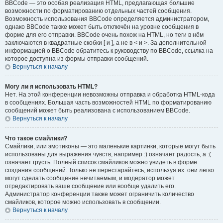
BBCode — это особая реализация HTML, предлагающая большие
возможности по форматированию отдельных частей сообщения.
Возможность использования BBCode определяется администратором,
однако BBCode также может быть отключён на уровне сообщения в
форме для его отправки. BBCode очень похож на HTML, но теги в нём
заключаются в квадратные скобки [ и ], а не в < и >. За дополнительной
информацией о BBCode обратитесь к руководству по BBCode, ссылка на
которое доступна из формы отправки сообщений.
Вернуться к началу
Могу ли я использовать HTML?
Нет. На этой конференции невозможны отправка и обработка HTML-кода
в сообщениях. Большая часть возможностей HTML по форматированию
сообщений может быть реализована с использованием BBCode.
Вернуться к началу
Что такое смайлики?
Смайлики, или эмотиконы — это маленькие картинки, которые могут быть
использованы для выражения чувств, например :) означает радость, а :(
означает грусть. Полный список смайликов можно увидеть в форме
создания сообщений. Только не перестарайтесь, используя их: они легко
могут сделать сообщение нечитаемым, и модератор может
отредактировать ваше сообщение или вообще удалить его.
Администратор конференции также может ограничить количество
смайликов, которое можно использовать в сообщении.
Вернуться к началу