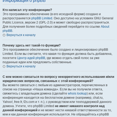
Информация о phpBB
Кто написал эту конференцию?
Это программное обеспечение (в его исходной форме) создано и
распространяется
phpBB Limited
. Оно доступно на условиях GNU General
Public Licence, версии 2 (GPL-2.0) и может свободно распространяться.
Для получения более подробных сведений перейдите по ссылке
About
phpBB
.
Вернуться к началу
Почему здесь нет такой-то функции?
Это программное обеспечение было создано и лицензировано phpBB
Limited. Если вы считаете, что какая-то функция должна быть добавлена,
посетите
Центр идей phpBB
, где можно отдать свой голос за уже
поданные идеи или предложить собственные.
Вернуться к началу
С кем можно связаться по вопросу некорректного использования и/или
юридических вопросов, связанных с этой конференцией?
Вы можете связаться с любым из администраторов, перечисленных в
списке на странице «Наша команда». Если вы не получили ответа,
свяжитесь с владельцем домена (сделайте
whois lookup
) или, если
конференция находится на бесплатном домене (например, chat.ru,
Yahoo!, free.fr, f2s.com и т. п.), с руководством или техподдержкой данного
домена. Учтите, что phpBB Limited
не имеет никакого контроля над
данной конференцией
и не может нести никакой ответственности за то,
кем и как данная конференция используется. Не обращайтесь к phpBB