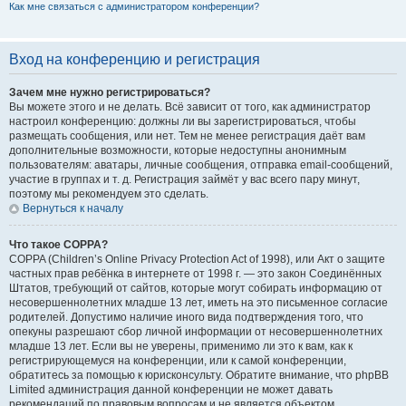
Как мне связаться с администратором конференции?
Вход на конференцию и регистрация
Зачем мне нужно регистрироваться?
Вы можете этого и не делать. Всё зависит от того, как администратор
настроил конференцию: должны ли вы зарегистрироваться, чтобы
размещать сообщения, или нет. Тем не менее регистрация даёт вам
дополнительные возможности, которые недоступны анонимным
пользователям: аватары, личные сообщения, отправка email-сообщений,
участие в группах и т. д. Регистрация займёт у вас всего пару минут,
поэтому мы рекомендуем это сделать.
Вернуться к началу
Что такое COPPA?
COPPA (Children’s Online Privacy Protection Act of 1998), или Акт о защите
частных прав ребёнка в интернете от 1998 г. — это закон Соединённых
Штатов, требующий от сайтов, которые могут собирать информацию от
несовершеннолетних младше 13 лет, иметь на это письменное согласие
родителей. Допустимо наличие иного вида подтверждения того, что
опекуны разрешают сбор личной информации от несовершеннолетних
младше 13 лет. Если вы не уверены, применимо ли это к вам, как к
регистрирующемуся на конференции, или к самой конференции,
обратитесь за помощью к юрисконсульту. Обратите внимание, что phpBB
Limited администрация данной конференции не может давать
рекомендаций по правовым вопросам и не является объектом