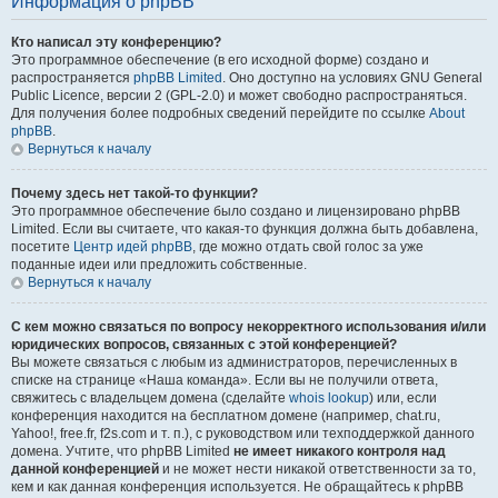
Информация о phpBB
Кто написал эту конференцию?
Это программное обеспечение (в его исходной форме) создано и
распространяется
phpBB Limited
. Оно доступно на условиях GNU General
Public Licence, версии 2 (GPL-2.0) и может свободно распространяться.
Для получения более подробных сведений перейдите по ссылке
About
phpBB
.
Вернуться к началу
Почему здесь нет такой-то функции?
Это программное обеспечение было создано и лицензировано phpBB
Limited. Если вы считаете, что какая-то функция должна быть добавлена,
посетите
Центр идей phpBB
, где можно отдать свой голос за уже
поданные идеи или предложить собственные.
Вернуться к началу
С кем можно связаться по вопросу некорректного использования и/или
юридических вопросов, связанных с этой конференцией?
Вы можете связаться с любым из администраторов, перечисленных в
списке на странице «Наша команда». Если вы не получили ответа,
свяжитесь с владельцем домена (сделайте
whois lookup
) или, если
конференция находится на бесплатном домене (например, chat.ru,
Yahoo!, free.fr, f2s.com и т. п.), с руководством или техподдержкой данного
домена. Учтите, что phpBB Limited
не имеет никакого контроля над
данной конференцией
и не может нести никакой ответственности за то,
кем и как данная конференция используется. Не обращайтесь к phpBB