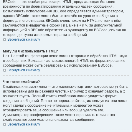
BBCode — это особая реализация HTML, предлагающая большие
возможности по форматированию отдельных частей сообщения.
Возможность использования BBCode определяется администратором,
однако BBCode также может быть отключён на уровне сообщения в
форме для его отправки. BBCode очень похож на HTML, но теги в нём
заключаются в квадратные скобки [ и ], а не в < и >. За дополнительной
информацией о BBCode обратитесь к руководству по BBCode, ссылка на
которое доступна из формы отправки сообщений.
Вернуться к началу
Могу ли я использовать HTML?
Нет. На этой конференции невозможны отправка и обработка HTML-кода
в сообщениях. Большая часть возможностей HTML по форматированию
сообщений может быть реализована с использованием BBCode.
Вернуться к началу
Что такое смайлики?
Смайлики, или эмотиконы — это маленькие картинки, которые могут быть
использованы для выражения чувств, например :) означает радость, а :(
означает грусть. Полный список смайликов можно увидеть в форме
создания сообщений. Только не перестарайтесь, используя их: они легко
могут сделать сообщение нечитаемым, и модератор может
отредактировать ваше сообщение или вообще удалить его.
Администратор конференции также может ограничить количество
смайликов, которое можно использовать в сообщении.
Вернуться к началу