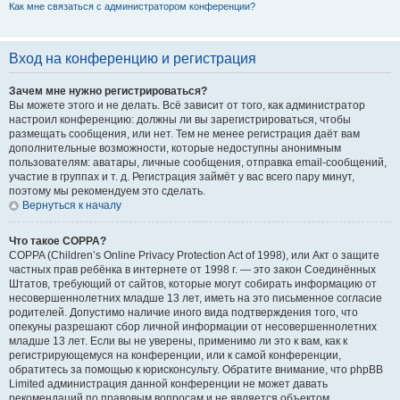
Как мне связаться с администратором конференции?
Вход на конференцию и регистрация
Зачем мне нужно регистрироваться?
Вы можете этого и не делать. Всё зависит от того, как администратор
настроил конференцию: должны ли вы зарегистрироваться, чтобы
размещать сообщения, или нет. Тем не менее регистрация даёт вам
дополнительные возможности, которые недоступны анонимным
пользователям: аватары, личные сообщения, отправка email-сообщений,
участие в группах и т. д. Регистрация займёт у вас всего пару минут,
поэтому мы рекомендуем это сделать.
Вернуться к началу
Что такое COPPA?
COPPA (Children’s Online Privacy Protection Act of 1998), или Акт о защите
частных прав ребёнка в интернете от 1998 г. — это закон Соединённых
Штатов, требующий от сайтов, которые могут собирать информацию от
несовершеннолетних младше 13 лет, иметь на это письменное согласие
родителей. Допустимо наличие иного вида подтверждения того, что
опекуны разрешают сбор личной информации от несовершеннолетних
младше 13 лет. Если вы не уверены, применимо ли это к вам, как к
регистрирующемуся на конференции, или к самой конференции,
обратитесь за помощью к юрисконсульту. Обратите внимание, что phpBB
Limited администрация данной конференции не может давать
рекомендаций по правовым вопросам и не является объектом