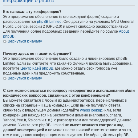
Информация о phpBB
Кто написал эту конференцию?
Это программное обеспечение (в его исходной форме) создано и
распространяется
phpBB Limited
. Оно доступно на условиях GNU General
Public Licence, версии 2 (GPL-2.0) и может свободно распространяться.
Для получения более подробных сведений перейдите по ссылке
About
phpBB
.
Вернуться к началу
Почему здесь нет такой-то функции?
Это программное обеспечение было создано и лицензировано phpBB
Limited. Если вы считаете, что какая-то функция должна быть добавлена,
посетите
Центр идей phpBB
, где можно отдать свой голос за уже
поданные идеи или предложить собственные.
Вернуться к началу
С кем можно связаться по вопросу некорректного использования и/или
юридических вопросов, связанных с этой конференцией?
Вы можете связаться с любым из администраторов, перечисленных в
списке на странице «Наша команда». Если вы не получили ответа,
свяжитесь с владельцем домена (сделайте
whois lookup
) или, если
конференция находится на бесплатном домене (например, chat.ru,
Yahoo!, free.fr, f2s.com и т. п.), с руководством или техподдержкой данного
домена. Учтите, что phpBB Limited
не имеет никакого контроля над
данной конференцией
и не может нести никакой ответственности за то,
кем и как данная конференция используется. Не обращайтесь к phpBB