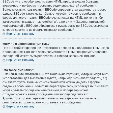
BBCode — это особая реализация HTML, предлагающая большие
возможности по форматированию отдельных частей сообщения.
Возможность использования BBCode определяется администратором,
однако BBCode также может быть отключён на уровне сообщения в
форме для его отправки. BBCode очень похож на HTML, но теги в нём
заключаются в квадратные скобки [ и ], а не в < и >. За дополнительной
информацией о BBCode обратитесь к руководству по BBCode, ссылка на
которое доступна из формы отправки сообщений.
Вернуться к началу
Могу ли я использовать HTML?
Нет. На этой конференции невозможны отправка и обработка HTML-кода
в сообщениях. Большая часть возможностей HTML по форматированию
сообщений может быть реализована с использованием BBCode.
Вернуться к началу
Что такое смайлики?
Смайлики, или эмотиконы — это маленькие картинки, которые могут быть
использованы для выражения чувств, например :) означает радость, а :(
означает грусть. Полный список смайликов можно увидеть в форме
создания сообщений. Только не перестарайтесь, используя их: они легко
могут сделать сообщение нечитаемым, и модератор может
отредактировать ваше сообщение или вообще удалить его.
Администратор конференции также может ограничить количество
смайликов, которое можно использовать в сообщении.
Вернуться к началу