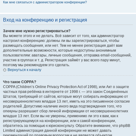
Как мне связаться с администратором конференции?
Вход на конференцию и регистрация
Зачем мне нужно регистрироваться?
Вы можете этого и не делать. Всё зависит от того, как администратор
настроил конференцию: должны ли вы зарегистрироваться, чтобы
размещать сообщения, или нет. Тем не менее регистрация даёт вам
дополнительные возможности, которые недоступны анонимным
пользователям: аватары, личные сообщения, отправка email-сообщений,
участие в группах и т. д. Регистрация займёт у вас всего пару минут,
поэтому мы рекомендуем это сделать.
Вернуться к началу
Что такое COPPA?
COPPA (Children’s Online Privacy Protection Act of 1998), или Акт о защите
частных прав ребёнка в интернете от 1998 г. — это закон Соединённых
Штатов, требующий от сайтов, которые могут собирать информацию от
несовершеннолетних младше 13 лет, иметь на это письменное согласие
родителей. Допустимо наличие иного вида подтверждения того, что
опекуны разрешают сбор личной информации от несовершеннолетних
младше 13 лет. Если вы не уверены, применимо ли это к вам, как к
регистрирующемуся на конференции, или к самой конференции,
обратитесь за помощью к юрисконсульту. Обратите внимание, что phpBB
Limited администрация данной конференции не может давать
рекомендаций по правовым вопросам и не является объектом