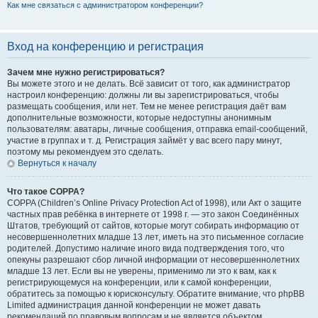
Как мне связаться с администратором конференции?
Вход на конференцию и регистрация
Зачем мне нужно регистрироваться?
Вы можете этого и не делать. Всё зависит от того, как администратор
настроил конференцию: должны ли вы зарегистрироваться, чтобы
размещать сообщения, или нет. Тем не менее регистрация даёт вам
дополнительные возможности, которые недоступны анонимным
пользователям: аватары, личные сообщения, отправка email-сообщений,
участие в группах и т. д. Регистрация займёт у вас всего пару минут,
поэтому мы рекомендуем это сделать.
Вернуться к началу
Что такое COPPA?
COPPA (Children’s Online Privacy Protection Act of 1998), или Акт о защите
частных прав ребёнка в интернете от 1998 г. — это закон Соединённых
Штатов, требующий от сайтов, которые могут собирать информацию от
несовершеннолетних младше 13 лет, иметь на это письменное согласие
родителей. Допустимо наличие иного вида подтверждения того, что
опекуны разрешают сбор личной информации от несовершеннолетних
младше 13 лет. Если вы не уверены, применимо ли это к вам, как к
регистрирующемуся на конференции, или к самой конференции,
обратитесь за помощью к юрисконсульту. Обратите внимание, что phpBB
Limited администрация данной конференции не может давать
рекомендаций по правовым вопросам и не является объектом