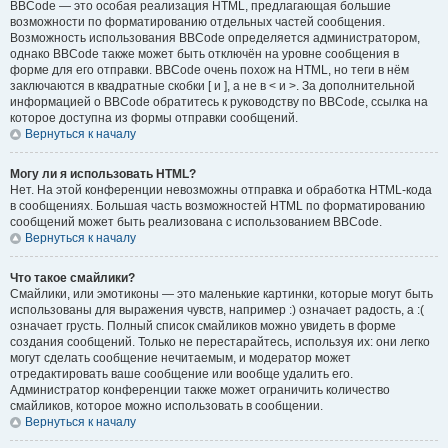
BBCode — это особая реализация HTML, предлагающая большие
возможности по форматированию отдельных частей сообщения.
Возможность использования BBCode определяется администратором,
однако BBCode также может быть отключён на уровне сообщения в
форме для его отправки. BBCode очень похож на HTML, но теги в нём
заключаются в квадратные скобки [ и ], а не в < и >. За дополнительной
информацией о BBCode обратитесь к руководству по BBCode, ссылка на
которое доступна из формы отправки сообщений.
Вернуться к началу
Могу ли я использовать HTML?
Нет. На этой конференции невозможны отправка и обработка HTML-кода
в сообщениях. Большая часть возможностей HTML по форматированию
сообщений может быть реализована с использованием BBCode.
Вернуться к началу
Что такое смайлики?
Смайлики, или эмотиконы — это маленькие картинки, которые могут быть
использованы для выражения чувств, например :) означает радость, а :(
означает грусть. Полный список смайликов можно увидеть в форме
создания сообщений. Только не перестарайтесь, используя их: они легко
могут сделать сообщение нечитаемым, и модератор может
отредактировать ваше сообщение или вообще удалить его.
Администратор конференции также может ограничить количество
смайликов, которое можно использовать в сообщении.
Вернуться к началу