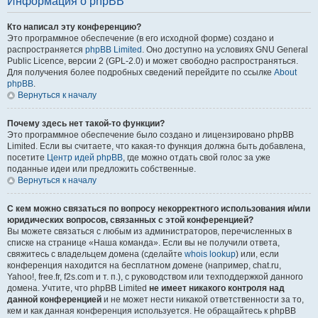
Информация о phpBB
Кто написал эту конференцию?
Это программное обеспечение (в его исходной форме) создано и
распространяется
phpBB Limited
. Оно доступно на условиях GNU General
Public Licence, версии 2 (GPL-2.0) и может свободно распространяться.
Для получения более подробных сведений перейдите по ссылке
About
phpBB
.
Вернуться к началу
Почему здесь нет такой-то функции?
Это программное обеспечение было создано и лицензировано phpBB
Limited. Если вы считаете, что какая-то функция должна быть добавлена,
посетите
Центр идей phpBB
, где можно отдать свой голос за уже
поданные идеи или предложить собственные.
Вернуться к началу
С кем можно связаться по вопросу некорректного использования и/или
юридических вопросов, связанных с этой конференцией?
Вы можете связаться с любым из администраторов, перечисленных в
списке на странице «Наша команда». Если вы не получили ответа,
свяжитесь с владельцем домена (сделайте
whois lookup
) или, если
конференция находится на бесплатном домене (например, chat.ru,
Yahoo!, free.fr, f2s.com и т. п.), с руководством или техподдержкой данного
домена. Учтите, что phpBB Limited
не имеет никакого контроля над
данной конференцией
и не может нести никакой ответственности за то,
кем и как данная конференция используется. Не обращайтесь к phpBB