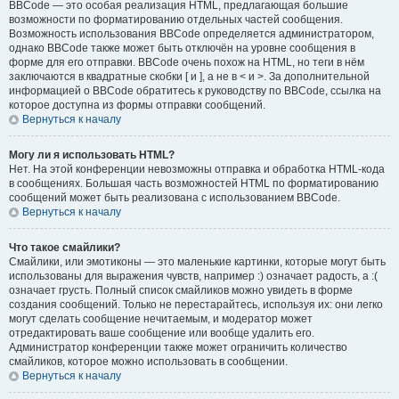
BBCode — это особая реализация HTML, предлагающая большие
возможности по форматированию отдельных частей сообщения.
Возможность использования BBCode определяется администратором,
однако BBCode также может быть отключён на уровне сообщения в
форме для его отправки. BBCode очень похож на HTML, но теги в нём
заключаются в квадратные скобки [ и ], а не в < и >. За дополнительной
информацией о BBCode обратитесь к руководству по BBCode, ссылка на
которое доступна из формы отправки сообщений.
Вернуться к началу
Могу ли я использовать HTML?
Нет. На этой конференции невозможны отправка и обработка HTML-кода
в сообщениях. Большая часть возможностей HTML по форматированию
сообщений может быть реализована с использованием BBCode.
Вернуться к началу
Что такое смайлики?
Смайлики, или эмотиконы — это маленькие картинки, которые могут быть
использованы для выражения чувств, например :) означает радость, а :(
означает грусть. Полный список смайликов можно увидеть в форме
создания сообщений. Только не перестарайтесь, используя их: они легко
могут сделать сообщение нечитаемым, и модератор может
отредактировать ваше сообщение или вообще удалить его.
Администратор конференции также может ограничить количество
смайликов, которое можно использовать в сообщении.
Вернуться к началу