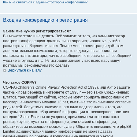
Как мне связаться с администратором конференции?
Вход на конференцию и регистрация
Зачем мне нужно регистрироваться?
Вы можете этого и не делать. Всё зависит от того, как администратор
настроил конференцию: должны ли вы зарегистрироваться, чтобы
размещать сообщения, или нет. Тем не менее регистрация даёт вам
дополнительные возможности, которые недоступны анонимным
пользователям: аватары, личные сообщения, отправка email-сообщений,
участие в группах и т. д. Регистрация займёт у вас всего пару минут,
поэтому мы рекомендуем это сделать.
Вернуться к началу
Что такое COPPA?
COPPA (Children’s Online Privacy Protection Act of 1998), или Акт о защите
частных прав ребёнка в интернете от 1998 г. — это закон Соединённых
Штатов, требующий от сайтов, которые могут собирать информацию от
несовершеннолетних младше 13 лет, иметь на это письменное согласие
родителей. Допустимо наличие иного вида подтверждения того, что
опекуны разрешают сбор личной информации от несовершеннолетних
младше 13 лет. Если вы не уверены, применимо ли это к вам, как к
регистрирующемуся на конференции, или к самой конференции,
обратитесь за помощью к юрисконсульту. Обратите внимание, что phpBB
Limited администрация данной конференции не может давать
рекомендаций по правовым вопросам и не является объектом