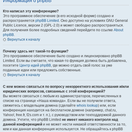
Информация о phpBB
Кто написал эту конференцию?
Это программное обеспечение (в его исходной форме) создано и
распространяется
phpBB Limited
. Оно доступно на условиях GNU General
Public Licence, версии 2 (GPL-2.0) и может свободно распространяться.
Для получения более подробных сведений перейдите по ссылке
About
phpBB
.
Вернуться к началу
Почему здесь нет такой-то функции?
Это программное обеспечение было создано и лицензировано phpBB
Limited. Если вы считаете, что какая-то функция должна быть добавлена,
посетите
Центр идей phpBB
, где можно отдать свой голос за уже
поданные идеи или предложить собственные.
Вернуться к началу
С кем можно связаться по вопросу некорректного использования и/или
юридических вопросов, связанных с этой конференцией?
Вы можете связаться с любым из администраторов, перечисленных в
списке на странице «Наша команда». Если вы не получили ответа,
свяжитесь с владельцем домена (сделайте
whois lookup
) или, если
конференция находится на бесплатном домене (например, chat.ru,
Yahoo!, free.fr, f2s.com и т. п.), с руководством или техподдержкой данного
домена. Учтите, что phpBB Limited
не имеет никакого контроля над
данной конференцией
и не может нести никакой ответственности за то,
кем и как данная конференция используется. Не обращайтесь к phpBB