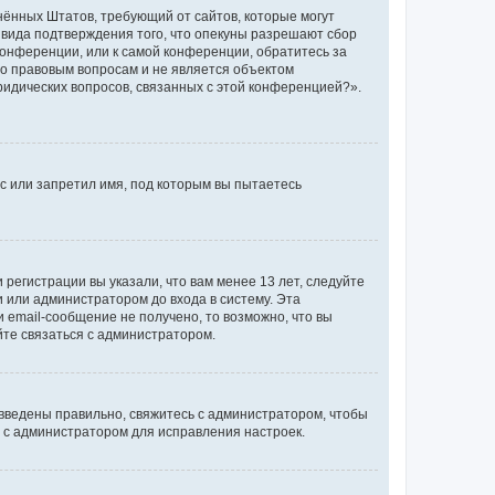
единённых Штатов, требующий от сайтов, которые могут
 вида подтверждения того, что опекуны разрешают сбор
конференции, или к самой конференции, обратитесь за
по правовым вопросам и не является объектом
ридических вопросов, связанных с этой конференцией?».
с или запретил имя, под которым вы пытаетесь
регистрации вы указали, что вам менее 13 лет, следуйте
 или администратором до входа в систему. Эта
 email-сообщение не получено, то возможно, что вы
йте связаться с администратором.
 введены правильно, свяжитесь с администратором, чтобы
ь с администратором для исправления настроек.