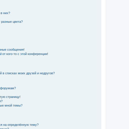
 в них?
 разные цвета?
чные сообщения!
 от кого-то с этой конференции!
й в списках моих друзей и недругов?
и форумам?
стую страницу!
и?
ные мной темы?
ься на определённую тему?