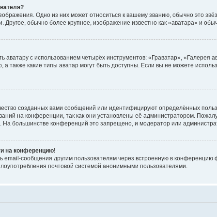
ователя?
зображения. Одно из них может относиться к вашему званию, обычно это звёзд
. Другое, обычно более крупное, изображение известно как «аватара» и обы
ь аватару с использованием четырёх инструментов: «Граватар», «Галерея а
, а также какие типы аватар могут быть доступны. Если вы не можете испол
чество созданных вами сообщений или идентифицируют определённых польз
аний на конференции, так как они установлены её администратором. Пожал
е. На большинстве конференций это запрещено, и модератор или администра
ти на конференцию!
ь email-сообщения другим пользователям через встроенную в конференцию ф
ь злоупотребления почтовой системой анонимными пользователями.