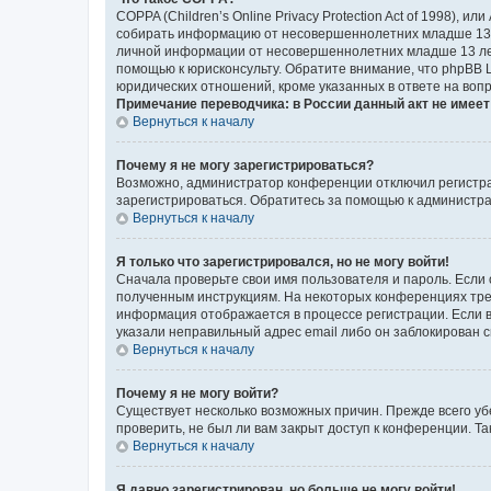
COPPA (Children’s Online Privacy Protection Act of 1998),
собирать информацию от несовершеннолетних младше 13 ле
личной информации от несовершеннолетних младше 13 лет.
помощью к юрисконсульту. Обратите внимание, что phpBB 
юридических отношений, кроме указанных в ответе на вопр
Примечание переводчика: в России данный акт не имее
Вернуться к началу
Почему я не могу зарегистрироваться?
Возможно, администратор конференции отключил регистрац
зарегистрироваться. Обратитесь за помощью к администр
Вернуться к началу
Я только что зарегистрировался, но не могу войти!
Сначала проверьте свои имя пользователя и пароль. Если 
полученным инструкциям. На некоторых конференциях треб
информация отображается в процессе регистрации. Если в
указали неправильный адрес email либо он заблокирован с
Вернуться к началу
Почему я не могу войти?
Существует несколько возможных причин. Прежде всего уб
проверить, не был ли вам закрыт доступ к конференции. 
Вернуться к началу
Я давно зарегистрирован, но больше не могу войти!