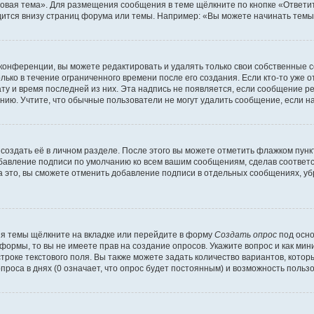
овая тема». Для размещения сообщения в теме щёлкните по кнопке «Ответит
ится внизу страниц форума или темы. Например: «Вы можете начинать темы»
конференции, вы можете редактировать и удалять только свои собственные 
ько в течение ограниченного времени после его создания. Если кто-то уже 
дату и время последней из них. Эта надпись не появляется, если сообщение 
ию. Учтите, что обычные пользователи не могут удалить сообщение, если на 
создать её в личном разделе. После этого вы можете отметить флажком пун
обавление подписи по умолчанию ко всем вашим сообщениям, сделав соотве
а это, вы сможете отменить добавление подписи в отдельных сообщениях, у
я темы щёлкните на вкладке или перейдите в форму
Создать опрос
под осно
 формы, то вы не имеете прав на создание опросов. Укажите вопрос и как ми
троке текстового поля. Вы также можете задать количество вариантов, котор
оса в днях (0 означает, что опрос будет постоянным) и возможность пользо