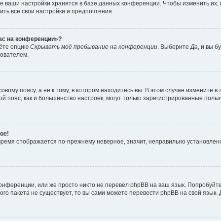
е ваши настройки хранятся в базе данных конференции. Чтобы изменить их,
ить все свои настройки и предпочтения.
час на конференции»?
дёте опцию
Скрывать моё пребывание на конференции
. Выберите
Да
, и вы 
зователем.
вому поясу, а не к тому, в котором находитесь вы. В этом случае измените в 
овой пояс, как и большинство настроек, могут только зарегистрированные пол
ое!
о время отображается по-прежнему неверное, значит, неправильно установле
онференции, или же просто никто не перевёл phpBB на ваш язык. Попробуйт
вого пакета не существует, то вы сами можете перевести phpBB на свой язы