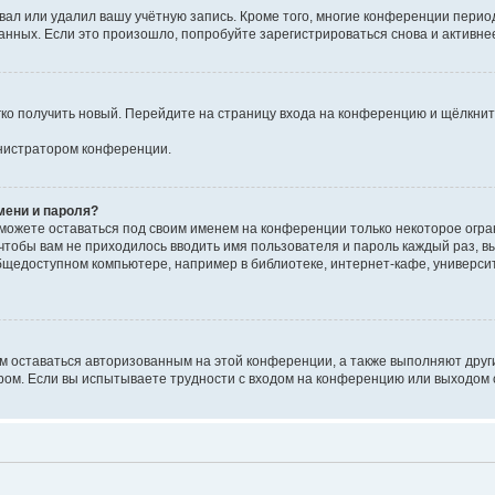
вал или удалил вашу учётную запись. Кроме того, многие конференции перио
ных. Если это произошло, попробуйте зарегистрироваться снова и активнее 
егко получить новый. Перейдите на страницу входа на конференцию и щёлкни
инистратором конференции.
мени и пароля?
сможете оставаться под своим именем на конференции только некоторое огран
 чтобы вам не приходилось вводить имя пользователя и пароль каждый раз, 
щедоступном компьютере, например в библиотеке, интернет-кафе, университе
ам оставаться авторизованным на этой конференции, а также выполняют друг
ом. Если вы испытываете трудности с входом на конференцию или выходом с