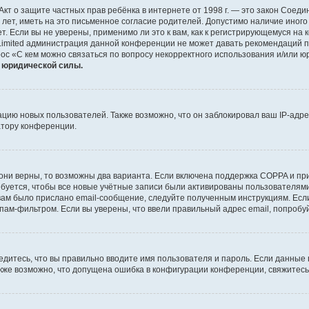
 или Акт о защите частных прав ребёнка в интернете от 1998 г. — это закон Со
т, иметь на это письменное согласие родителей. Допустимо наличие иного
 Если вы не уверены, применимо ли это к вам, как к регистрирующемуся на 
Limited администрация данной конференции не может давать рекомендаций 
ос «С кем можно связаться по вопросу некорректного использования и/или ю
т юридической силы.
ию новых пользователей. Также возможно, что он заблокировал ваш IP-адре
атору конференции.
они верны, то возможны два варианта. Если включена поддержка COPPA и при 
уется, чтобы все новые учётные записи были активированы пользователями
ам было прислано email-сообщение, следуйте полученным инструкциям. Если
пам-фильтром. Если вы уверены, что ввели правильный адрес email, попробу
едитесь, что вы правильно вводите имя пользователя и пароль. Если данные
Также возможно, что допущена ошибка в конфигурации конференции, свяжитес