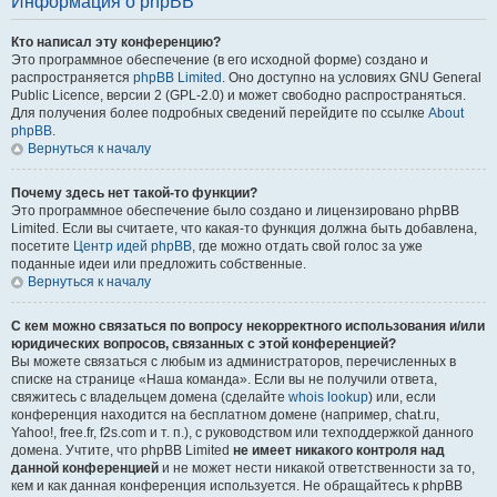
Информация о phpBB
Кто написал эту конференцию?
Это программное обеспечение (в его исходной форме) создано и
распространяется
phpBB Limited
. Оно доступно на условиях GNU General
Public Licence, версии 2 (GPL-2.0) и может свободно распространяться.
Для получения более подробных сведений перейдите по ссылке
About
phpBB
.
Вернуться к началу
Почему здесь нет такой-то функции?
Это программное обеспечение было создано и лицензировано phpBB
Limited. Если вы считаете, что какая-то функция должна быть добавлена,
посетите
Центр идей phpBB
, где можно отдать свой голос за уже
поданные идеи или предложить собственные.
Вернуться к началу
С кем можно связаться по вопросу некорректного использования и/или
юридических вопросов, связанных с этой конференцией?
Вы можете связаться с любым из администраторов, перечисленных в
списке на странице «Наша команда». Если вы не получили ответа,
свяжитесь с владельцем домена (сделайте
whois lookup
) или, если
конференция находится на бесплатном домене (например, chat.ru,
Yahoo!, free.fr, f2s.com и т. п.), с руководством или техподдержкой данного
домена. Учтите, что phpBB Limited
не имеет никакого контроля над
данной конференцией
и не может нести никакой ответственности за то,
кем и как данная конференция используется. Не обращайтесь к phpBB