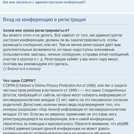
Как мне связаться с администратором конференции?
Вход на конференцию и регистрация
Зачем мне нужно регистрироваться?
Вы можете этого и не делать. Всё зависит от того, как администратор
настроил конференцию: должны ли вы зарегистрироваться, чтобы
размещать сообщения, или нет. Тем не менее регистрация даёт вам
дополнительные возможности, которые недоступны анонимным
пользователям: аватары, личные сообщения, отправка email-сообщений,
участие в группах и т. д. Регистрация займёт у вас всего пару минут,
поэтому мы рекомендуем это сделать.
Вернуться к началу
Что такое COPPA?
COPPA (Children’s Online Privacy Protection Act of 1998), или Акт о защите
частных прав ребёнка в интернете от 1998 г. — это закон Соединённых
Штатов, требующий от сайтов, которые могут собирать информацию от
несовершеннолетних младше 13 лет, иметь на это письменное согласие
родителей. Допустимо наличие иного вида подтверждения того, что
опекуны разрешают сбор личной информации от несовершеннолетних
младше 13 лет. Если вы не уверены, применимо ли это к вам, как к
регистрирующемуся на конференции, или к самой конференции,
обратитесь за помощью к юрисконсульту. Обратите внимание, что phpBB
Limited администрация данной конференции не может давать
рекомендаций по правовым вопросам и не является объектом