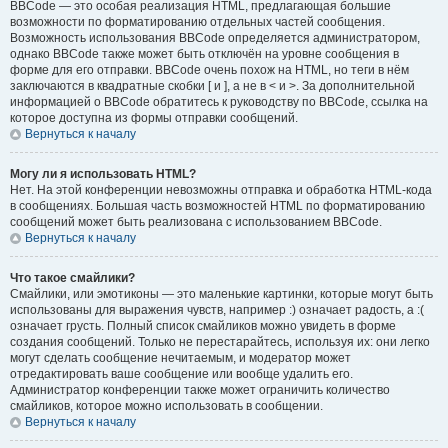
BBCode — это особая реализация HTML, предлагающая большие
возможности по форматированию отдельных частей сообщения.
Возможность использования BBCode определяется администратором,
однако BBCode также может быть отключён на уровне сообщения в
форме для его отправки. BBCode очень похож на HTML, но теги в нём
заключаются в квадратные скобки [ и ], а не в < и >. За дополнительной
информацией о BBCode обратитесь к руководству по BBCode, ссылка на
которое доступна из формы отправки сообщений.
Вернуться к началу
Могу ли я использовать HTML?
Нет. На этой конференции невозможны отправка и обработка HTML-кода
в сообщениях. Большая часть возможностей HTML по форматированию
сообщений может быть реализована с использованием BBCode.
Вернуться к началу
Что такое смайлики?
Смайлики, или эмотиконы — это маленькие картинки, которые могут быть
использованы для выражения чувств, например :) означает радость, а :(
означает грусть. Полный список смайликов можно увидеть в форме
создания сообщений. Только не перестарайтесь, используя их: они легко
могут сделать сообщение нечитаемым, и модератор может
отредактировать ваше сообщение или вообще удалить его.
Администратор конференции также может ограничить количество
смайликов, которое можно использовать в сообщении.
Вернуться к началу