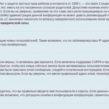
 или Акт о защите частных прав ребёнка в интернете от 1998 г. — это закон Со
т, иметь на это письменное согласие родителей. Допустимо наличие иного
 Если вы не уверены, применимо ли это к вам, как к регистрирующемуся на 
Limited администрация данной конференции не может давать рекомендаций 
ос «С кем можно связаться по вопросу некорректного использования и/или ю
т юридической силы.
ию новых пользователей. Также возможно, что он заблокировал ваш IP-адре
атору конференции.
они верны, то возможны два варианта. Если включена поддержка COPPA и при 
уется, чтобы все новые учётные записи были активированы пользователями
ам было прислано email-сообщение, следуйте полученным инструкциям. Если
пам-фильтром. Если вы уверены, что ввели правильный адрес email, попробу
едитесь, что вы правильно вводите имя пользователя и пароль. Если данные
Также возможно, что допущена ошибка в конфигурации конференции, свяжитес