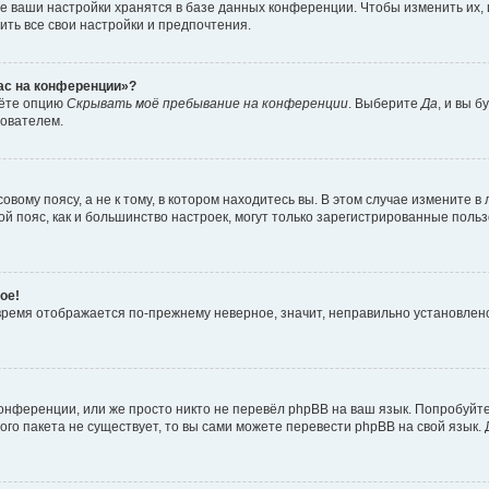
е ваши настройки хранятся в базе данных конференции. Чтобы изменить их,
ить все свои настройки и предпочтения.
час на конференции»?
дёте опцию
Скрывать моё пребывание на конференции
. Выберите
Да
, и вы 
зователем.
вому поясу, а не к тому, в котором находитесь вы. В этом случае измените в 
овой пояс, как и большинство настроек, могут только зарегистрированные пол
ое!
о время отображается по-прежнему неверное, значит, неправильно установле
онференции, или же просто никто не перевёл phpBB на ваш язык. Попробуйт
вого пакета не существует, то вы сами можете перевести phpBB на свой язы