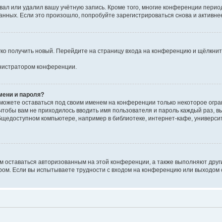
вал или удалил вашу учётную запись. Кроме того, многие конференции перио
ных. Если это произошло, попробуйте зарегистрироваться снова и активнее 
егко получить новый. Перейдите на страницу входа на конференцию и щёлкни
инистратором конференции.
мени и пароля?
сможете оставаться под своим именем на конференции только некоторое огран
 чтобы вам не приходилось вводить имя пользователя и пароль каждый раз, 
щедоступном компьютере, например в библиотеке, интернет-кафе, университе
ам оставаться авторизованным на этой конференции, а также выполняют друг
ом. Если вы испытываете трудности с входом на конференцию или выходом с