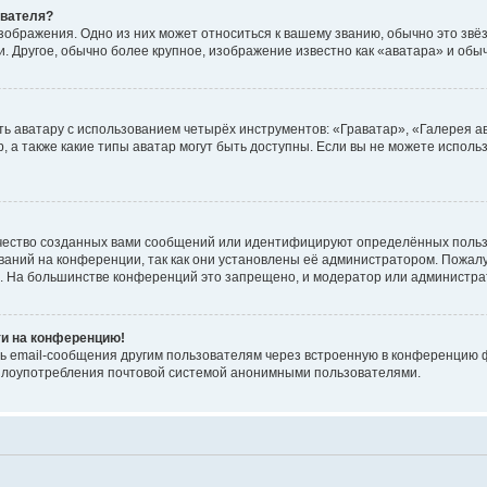
ователя?
зображения. Одно из них может относиться к вашему званию, обычно это звёзд
. Другое, обычно более крупное, изображение известно как «аватара» и обы
ь аватару с использованием четырёх инструментов: «Граватар», «Галерея а
, а также какие типы аватар могут быть доступны. Если вы не можете испол
чество созданных вами сообщений или идентифицируют определённых польз
аний на конференции, так как они установлены её администратором. Пожал
е. На большинстве конференций это запрещено, и модератор или администра
ти на конференцию!
ь email-сообщения другим пользователям через встроенную в конференцию ф
ь злоупотребления почтовой системой анонимными пользователями.