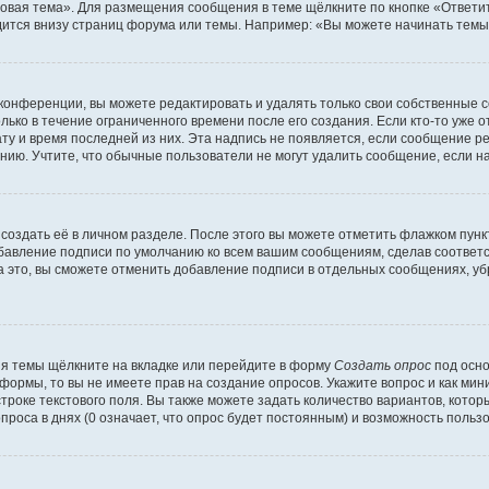
овая тема». Для размещения сообщения в теме щёлкните по кнопке «Ответит
ится внизу страниц форума или темы. Например: «Вы можете начинать темы»
конференции, вы можете редактировать и удалять только свои собственные 
ько в течение ограниченного времени после его создания. Если кто-то уже 
дату и время последней из них. Эта надпись не появляется, если сообщение 
ию. Учтите, что обычные пользователи не могут удалить сообщение, если на 
создать её в личном разделе. После этого вы можете отметить флажком пун
обавление подписи по умолчанию ко всем вашим сообщениям, сделав соотве
а это, вы сможете отменить добавление подписи в отдельных сообщениях, у
я темы щёлкните на вкладке или перейдите в форму
Создать опрос
под осно
 формы, то вы не имеете прав на создание опросов. Укажите вопрос и как ми
троке текстового поля. Вы также можете задать количество вариантов, котор
оса в днях (0 означает, что опрос будет постоянным) и возможность пользо