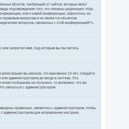
единённых Штатов, требующий от сайтов, которые могут
 вида подтверждения того, что опекуны разрешают сбор
конференции, или к самой конференции, обратитесь за
по правовым вопросам и не является объектом
ридических вопросов, связанных с этой конференцией?».
с или запретил имя, под которым вы пытаетесь
регистрации вы указали, что вам менее 13 лет, следуйте
 или администратором до входа в систему. Эта
 email-сообщение не получено, то возможно, что вы
йте связаться с администратором.
 введены правильно, свяжитесь с администратором, чтобы
ь с администратором для исправления настроек.