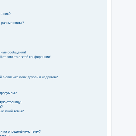
 в них?
 разные цвета?
чные сообщения!
 от кого-то с этой конференции!
й в списках моих друзей и недругов?
и форумам?
стую страницу!
и?
ные мной темы?
ься на определённую тему?