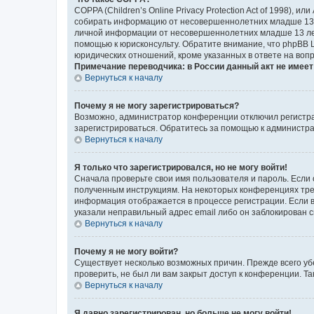
COPPA (Children’s Online Privacy Protection Act of 1998),
собирать информацию от несовершеннолетних младше 13 ле
личной информации от несовершеннолетних младше 13 лет.
помощью к юрисконсульту. Обратите внимание, что phpBB 
юридических отношений, кроме указанных в ответе на вопр
Примечание переводчика: в России данный акт не имее
Вернуться к началу
Почему я не могу зарегистрироваться?
Возможно, администратор конференции отключил регистрац
зарегистрироваться. Обратитесь за помощью к администр
Вернуться к началу
Я только что зарегистрировался, но не могу войти!
Сначала проверьте свои имя пользователя и пароль. Если 
полученным инструкциям. На некоторых конференциях треб
информация отображается в процессе регистрации. Если в
указали неправильный адрес email либо он заблокирован с
Вернуться к началу
Почему я не могу войти?
Существует несколько возможных причин. Прежде всего уб
проверить, не был ли вам закрыт доступ к конференции. 
Вернуться к началу
Я давно зарегистрирован, но больше не могу войти!