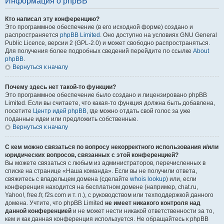
Информация о phpBB
Кто написал эту конференцию?
Это программное обеспечение (в его исходной форме) создано и
распространяется
phpBB Limited
. Оно доступно на условиях GNU General
Public Licence, версии 2 (GPL-2.0) и может свободно распространяться.
Для получения более подробных сведений перейдите по ссылке
About
phpBB
.
Вернуться к началу
Почему здесь нет такой-то функции?
Это программное обеспечение было создано и лицензировано phpBB
Limited. Если вы считаете, что какая-то функция должна быть добавлена,
посетите
Центр идей phpBB
, где можно отдать свой голос за уже
поданные идеи или предложить собственные.
Вернуться к началу
С кем можно связаться по вопросу некорректного использования и/или
юридических вопросов, связанных с этой конференцией?
Вы можете связаться с любым из администраторов, перечисленных в
списке на странице «Наша команда». Если вы не получили ответа,
свяжитесь с владельцем домена (сделайте
whois lookup
) или, если
конференция находится на бесплатном домене (например, chat.ru,
Yahoo!, free.fr, f2s.com и т. п.), с руководством или техподдержкой данного
домена. Учтите, что phpBB Limited
не имеет никакого контроля над
данной конференцией
и не может нести никакой ответственности за то,
кем и как данная конференция используется. Не обращайтесь к phpBB