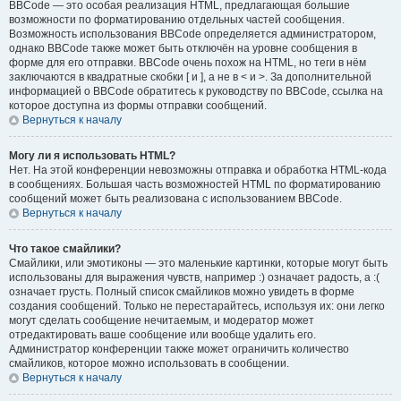
BBCode — это особая реализация HTML, предлагающая большие
возможности по форматированию отдельных частей сообщения.
Возможность использования BBCode определяется администратором,
однако BBCode также может быть отключён на уровне сообщения в
форме для его отправки. BBCode очень похож на HTML, но теги в нём
заключаются в квадратные скобки [ и ], а не в < и >. За дополнительной
информацией о BBCode обратитесь к руководству по BBCode, ссылка на
которое доступна из формы отправки сообщений.
Вернуться к началу
Могу ли я использовать HTML?
Нет. На этой конференции невозможны отправка и обработка HTML-кода
в сообщениях. Большая часть возможностей HTML по форматированию
сообщений может быть реализована с использованием BBCode.
Вернуться к началу
Что такое смайлики?
Смайлики, или эмотиконы — это маленькие картинки, которые могут быть
использованы для выражения чувств, например :) означает радость, а :(
означает грусть. Полный список смайликов можно увидеть в форме
создания сообщений. Только не перестарайтесь, используя их: они легко
могут сделать сообщение нечитаемым, и модератор может
отредактировать ваше сообщение или вообще удалить его.
Администратор конференции также может ограничить количество
смайликов, которое можно использовать в сообщении.
Вернуться к началу