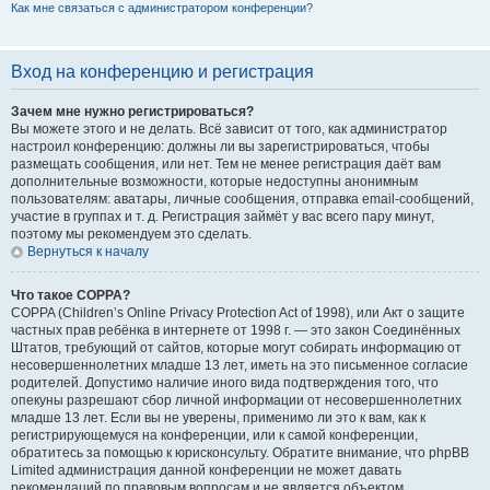
Как мне связаться с администратором конференции?
Вход на конференцию и регистрация
Зачем мне нужно регистрироваться?
Вы можете этого и не делать. Всё зависит от того, как администратор
настроил конференцию: должны ли вы зарегистрироваться, чтобы
размещать сообщения, или нет. Тем не менее регистрация даёт вам
дополнительные возможности, которые недоступны анонимным
пользователям: аватары, личные сообщения, отправка email-сообщений,
участие в группах и т. д. Регистрация займёт у вас всего пару минут,
поэтому мы рекомендуем это сделать.
Вернуться к началу
Что такое COPPA?
COPPA (Children’s Online Privacy Protection Act of 1998), или Акт о защите
частных прав ребёнка в интернете от 1998 г. — это закон Соединённых
Штатов, требующий от сайтов, которые могут собирать информацию от
несовершеннолетних младше 13 лет, иметь на это письменное согласие
родителей. Допустимо наличие иного вида подтверждения того, что
опекуны разрешают сбор личной информации от несовершеннолетних
младше 13 лет. Если вы не уверены, применимо ли это к вам, как к
регистрирующемуся на конференции, или к самой конференции,
обратитесь за помощью к юрисконсульту. Обратите внимание, что phpBB
Limited администрация данной конференции не может давать
рекомендаций по правовым вопросам и не является объектом