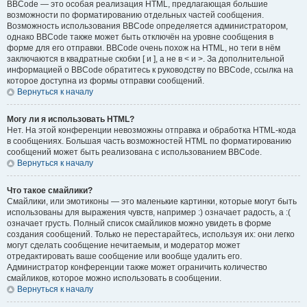
BBCode — это особая реализация HTML, предлагающая большие
возможности по форматированию отдельных частей сообщения.
Возможность использования BBCode определяется администратором,
однако BBCode также может быть отключён на уровне сообщения в
форме для его отправки. BBCode очень похож на HTML, но теги в нём
заключаются в квадратные скобки [ и ], а не в < и >. За дополнительной
информацией о BBCode обратитесь к руководству по BBCode, ссылка на
которое доступна из формы отправки сообщений.
Вернуться к началу
Могу ли я использовать HTML?
Нет. На этой конференции невозможны отправка и обработка HTML-кода
в сообщениях. Большая часть возможностей HTML по форматированию
сообщений может быть реализована с использованием BBCode.
Вернуться к началу
Что такое смайлики?
Смайлики, или эмотиконы — это маленькие картинки, которые могут быть
использованы для выражения чувств, например :) означает радость, а :(
означает грусть. Полный список смайликов можно увидеть в форме
создания сообщений. Только не перестарайтесь, используя их: они легко
могут сделать сообщение нечитаемым, и модератор может
отредактировать ваше сообщение или вообще удалить его.
Администратор конференции также может ограничить количество
смайликов, которое можно использовать в сообщении.
Вернуться к началу