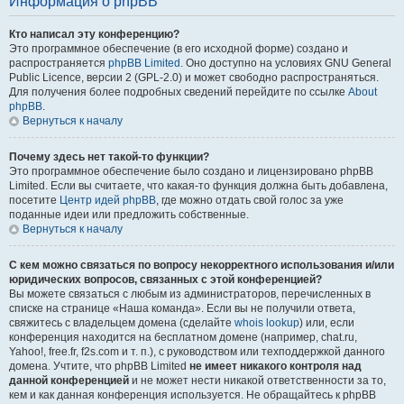
Информация о phpBB
Кто написал эту конференцию?
Это программное обеспечение (в его исходной форме) создано и
распространяется
phpBB Limited
. Оно доступно на условиях GNU General
Public Licence, версии 2 (GPL-2.0) и может свободно распространяться.
Для получения более подробных сведений перейдите по ссылке
About
phpBB
.
Вернуться к началу
Почему здесь нет такой-то функции?
Это программное обеспечение было создано и лицензировано phpBB
Limited. Если вы считаете, что какая-то функция должна быть добавлена,
посетите
Центр идей phpBB
, где можно отдать свой голос за уже
поданные идеи или предложить собственные.
Вернуться к началу
С кем можно связаться по вопросу некорректного использования и/или
юридических вопросов, связанных с этой конференцией?
Вы можете связаться с любым из администраторов, перечисленных в
списке на странице «Наша команда». Если вы не получили ответа,
свяжитесь с владельцем домена (сделайте
whois lookup
) или, если
конференция находится на бесплатном домене (например, chat.ru,
Yahoo!, free.fr, f2s.com и т. п.), с руководством или техподдержкой данного
домена. Учтите, что phpBB Limited
не имеет никакого контроля над
данной конференцией
и не может нести никакой ответственности за то,
кем и как данная конференция используется. Не обращайтесь к phpBB