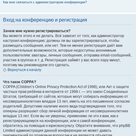
Как мне связаться с администратором конференции?
Вход на конференцию и регистрация
Зачем мне нужно регистрироваться?
Вы можете этого и не делать. Всё зависит от того, как администратор
настроил конференцию: должны ли вы зарегистрироваться, чтобы
размещать сообщения, или нет. Тем не менее регистрация даёт вам
дополнительные возможности, которые недоступны анонимным
пользователям: аватары, личные сообщения, отправка email-сообщений,
участие в группах и т. д. Регистрация займёт у вас всего пару минут,
поэтому мы рекомендуем это сделать.
Вернуться к началу
Что такое COPPA?
COPPA (Children’s Online Privacy Protection Act of 1998), или Акт о защите
частных прав ребёнка в интернете от 1998 г. — это закон Соединённых
Штатов, требующий от сайтов, которые могут собирать информацию от
несовершеннолетних младше 13 лет, иметь на это письменное согласие
родителей. Допустимо наличие иного вида подтверждения того, что
опекуны разрешают сбор личной информации от несовершеннолетних
младше 13 лет. Если вы не уверены, применимо ли это к вам, как к
регистрирующемуся на конференции, или к самой конференции,
обратитесь за помощью к юрисконсульту. Обратите внимание, что phpBB
Limited администрация данной конференции не может давать
рекомендаций по правовым вопросам и не является объектом