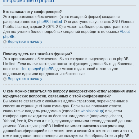
Информация о phpBB
Кто написал эту конференцию?
Это программное обеспечение (в его исходной форме) создано и
распространяется
phpBB Limited
. Оно доступно на условиях GNU General
Public Licence, версии 2 (GPL-2.0) и может свободно распространяться.
Для получения более подробных сведений перейдите по ссылке
About
phpBB
.
Вернуться к началу
Почему здесь нет такой-то функции?
Это программное обеспечение было создано и лицензировано phpBB
Limited. Если вы считаете, что какая-то функция должна быть добавлена,
посетите
Центр идей phpBB
, где можно отдать свой голос за уже
поданные идеи или предложить собственные.
Вернуться к началу
С кем можно связаться по вопросу некорректного использования и/или
юридических вопросов, связанных с этой конференцией?
Вы можете связаться с любым из администраторов, перечисленных в
списке на странице «Наша команда». Если вы не получили ответа,
свяжитесь с владельцем домена (сделайте
whois lookup
) или, если
конференция находится на бесплатном домене (например, chat.ru,
Yahoo!, free.fr, f2s.com и т. п.), с руководством или техподдержкой данного
домена. Учтите, что phpBB Limited
не имеет никакого контроля над
данной конференцией
и не может нести никакой ответственности за то,
кем и как данная конференция используется. Не обращайтесь к phpBB