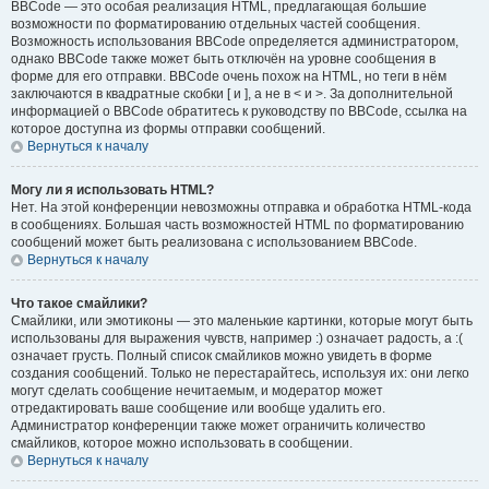
BBCode — это особая реализация HTML, предлагающая большие
возможности по форматированию отдельных частей сообщения.
Возможность использования BBCode определяется администратором,
однако BBCode также может быть отключён на уровне сообщения в
форме для его отправки. BBCode очень похож на HTML, но теги в нём
заключаются в квадратные скобки [ и ], а не в < и >. За дополнительной
информацией о BBCode обратитесь к руководству по BBCode, ссылка на
которое доступна из формы отправки сообщений.
Вернуться к началу
Могу ли я использовать HTML?
Нет. На этой конференции невозможны отправка и обработка HTML-кода
в сообщениях. Большая часть возможностей HTML по форматированию
сообщений может быть реализована с использованием BBCode.
Вернуться к началу
Что такое смайлики?
Смайлики, или эмотиконы — это маленькие картинки, которые могут быть
использованы для выражения чувств, например :) означает радость, а :(
означает грусть. Полный список смайликов можно увидеть в форме
создания сообщений. Только не перестарайтесь, используя их: они легко
могут сделать сообщение нечитаемым, и модератор может
отредактировать ваше сообщение или вообще удалить его.
Администратор конференции также может ограничить количество
смайликов, которое можно использовать в сообщении.
Вернуться к началу