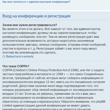
Как мне связаться с администратором конференции?
Вход на конференцию и регистрация
Зачем мне нужно регистрироваться?
Вы можете этого и не делать. Всё зависит от того, как администратор
настроил конференцию: должны ли вы зарегистрироваться, чтобы
размещать сообщения, или нет. Тем не менее регистрация даёт вам
дополнительные возможности, которые недоступны анонимным
пользователям: аватары, личные сообщения, отправка email-сообщений,
участие в группах и т. д. Регистрация займёт у вас всего пару минут,
поэтому мы рекомендуем это сделать.
Вернуться к началу
Что такое COPPA?
COPPA (Children’s Online Privacy Protection Act of 1998), или Акт о защите
частных прав ребёнка в интернете от 1998 г. — это закон Соединённых
Штатов, требующий от сайтов, которые могут собирать информацию от
несовершеннолетних младше 13 лет, иметь на это письменное согласие
родителей. Допустимо наличие иного вида подтверждения того, что
опекуны разрешают сбор личной информации от несовершеннолетних
младше 13 лет. Если вы не уверены, применимо ли это к вам, как к
регистрирующемуся на конференции, или к самой конференции,
обратитесь за помощью к юрисконсульту. Обратите внимание, что phpBB
Limited администрация данной конференции не может давать
рекомендаций по правовым вопросам и не является объектом