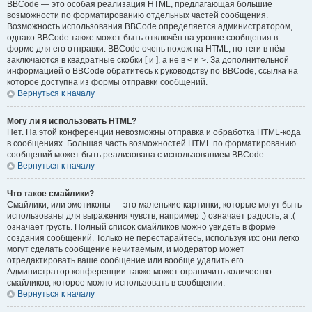
BBCode — это особая реализация HTML, предлагающая большие
возможности по форматированию отдельных частей сообщения.
Возможность использования BBCode определяется администратором,
однако BBCode также может быть отключён на уровне сообщения в
форме для его отправки. BBCode очень похож на HTML, но теги в нём
заключаются в квадратные скобки [ и ], а не в < и >. За дополнительной
информацией о BBCode обратитесь к руководству по BBCode, ссылка на
которое доступна из формы отправки сообщений.
Вернуться к началу
Могу ли я использовать HTML?
Нет. На этой конференции невозможны отправка и обработка HTML-кода
в сообщениях. Большая часть возможностей HTML по форматированию
сообщений может быть реализована с использованием BBCode.
Вернуться к началу
Что такое смайлики?
Смайлики, или эмотиконы — это маленькие картинки, которые могут быть
использованы для выражения чувств, например :) означает радость, а :(
означает грусть. Полный список смайликов можно увидеть в форме
создания сообщений. Только не перестарайтесь, используя их: они легко
могут сделать сообщение нечитаемым, и модератор может
отредактировать ваше сообщение или вообще удалить его.
Администратор конференции также может ограничить количество
смайликов, которое можно использовать в сообщении.
Вернуться к началу