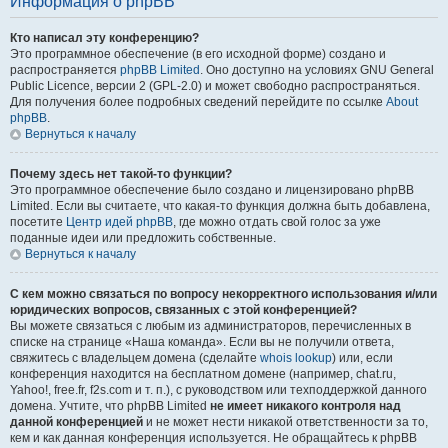
Информация о phpBB
Кто написал эту конференцию?
Это программное обеспечение (в его исходной форме) создано и
распространяется
phpBB Limited
. Оно доступно на условиях GNU General
Public Licence, версии 2 (GPL-2.0) и может свободно распространяться.
Для получения более подробных сведений перейдите по ссылке
About
phpBB
.
Вернуться к началу
Почему здесь нет такой-то функции?
Это программное обеспечение было создано и лицензировано phpBB
Limited. Если вы считаете, что какая-то функция должна быть добавлена,
посетите
Центр идей phpBB
, где можно отдать свой голос за уже
поданные идеи или предложить собственные.
Вернуться к началу
С кем можно связаться по вопросу некорректного использования и/или
юридических вопросов, связанных с этой конференцией?
Вы можете связаться с любым из администраторов, перечисленных в
списке на странице «Наша команда». Если вы не получили ответа,
свяжитесь с владельцем домена (сделайте
whois lookup
) или, если
конференция находится на бесплатном домене (например, chat.ru,
Yahoo!, free.fr, f2s.com и т. п.), с руководством или техподдержкой данного
домена. Учтите, что phpBB Limited
не имеет никакого контроля над
данной конференцией
и не может нести никакой ответственности за то,
кем и как данная конференция используется. Не обращайтесь к phpBB