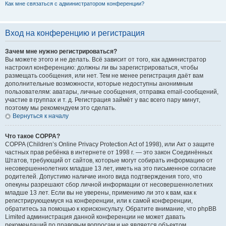
Как мне связаться с администратором конференции?
Вход на конференцию и регистрация
Зачем мне нужно регистрироваться?
Вы можете этого и не делать. Всё зависит от того, как администратор
настроил конференцию: должны ли вы зарегистрироваться, чтобы
размещать сообщения, или нет. Тем не менее регистрация даёт вам
дополнительные возможности, которые недоступны анонимным
пользователям: аватары, личные сообщения, отправка email-сообщений,
участие в группах и т. д. Регистрация займёт у вас всего пару минут,
поэтому мы рекомендуем это сделать.
Вернуться к началу
Что такое COPPA?
COPPA (Children’s Online Privacy Protection Act of 1998), или Акт о защите
частных прав ребёнка в интернете от 1998 г. — это закон Соединённых
Штатов, требующий от сайтов, которые могут собирать информацию от
несовершеннолетних младше 13 лет, иметь на это письменное согласие
родителей. Допустимо наличие иного вида подтверждения того, что
опекуны разрешают сбор личной информации от несовершеннолетних
младше 13 лет. Если вы не уверены, применимо ли это к вам, как к
регистрирующемуся на конференции, или к самой конференции,
обратитесь за помощью к юрисконсульту. Обратите внимание, что phpBB
Limited администрация данной конференции не может давать
рекомендаций по правовым вопросам и не является объектом