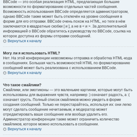
BBCode — это особая реализация HTML, предлагающая большие
возможности по форматированию отдельных частей сообщения.
Возможность использования BBCode определяется администратором,
однако BBCode также может быть отключён на уровне сообщения в
форме для его отправки. BBCode очень похож на HTML, но теги в нём
заключаются в квадратные скобки [ и ], а не в < и >. За дополнительной
информацией о BBCode обратитесь к руководству по BBCode, ссылка на
которое доступна из формы отправки сообщений.
Вернуться к началу
Могу ли я использовать HTML?
Нет. На этой конференции невозможны отправка и обработка HTML-кода
в сообщениях. Большая часть возможностей HTML по форматированию
сообщений может быть реализована с использованием BBCode.
Вернуться к началу
Что такое смайлики?
Смайлики, или эмотиконы — это маленькие картинки, которые могут быть
использованы для выражения чувств, например :) означает радость, а :(
означает грусть. Полный список смайликов можно увидеть в форме
создания сообщений. Только не перестарайтесь, используя их: они легко
могут сделать сообщение нечитаемым, и модератор может
отредактировать ваше сообщение или вообще удалить его.
Администратор конференции также может ограничить количество
смайликов, которое можно использовать в сообщении.
Вернуться к началу