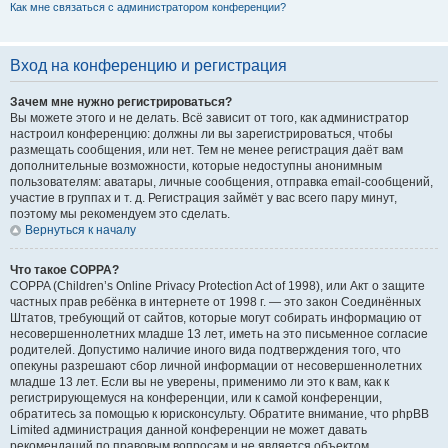
Как мне связаться с администратором конференции?
Вход на конференцию и регистрация
Зачем мне нужно регистрироваться?
Вы можете этого и не делать. Всё зависит от того, как администратор
настроил конференцию: должны ли вы зарегистрироваться, чтобы
размещать сообщения, или нет. Тем не менее регистрация даёт вам
дополнительные возможности, которые недоступны анонимным
пользователям: аватары, личные сообщения, отправка email-сообщений,
участие в группах и т. д. Регистрация займёт у вас всего пару минут,
поэтому мы рекомендуем это сделать.
Вернуться к началу
Что такое COPPA?
COPPA (Children’s Online Privacy Protection Act of 1998), или Акт о защите
частных прав ребёнка в интернете от 1998 г. — это закон Соединённых
Штатов, требующий от сайтов, которые могут собирать информацию от
несовершеннолетних младше 13 лет, иметь на это письменное согласие
родителей. Допустимо наличие иного вида подтверждения того, что
опекуны разрешают сбор личной информации от несовершеннолетних
младше 13 лет. Если вы не уверены, применимо ли это к вам, как к
регистрирующемуся на конференции, или к самой конференции,
обратитесь за помощью к юрисконсульту. Обратите внимание, что phpBB
Limited администрация данной конференции не может давать
рекомендаций по правовым вопросам и не является объектом