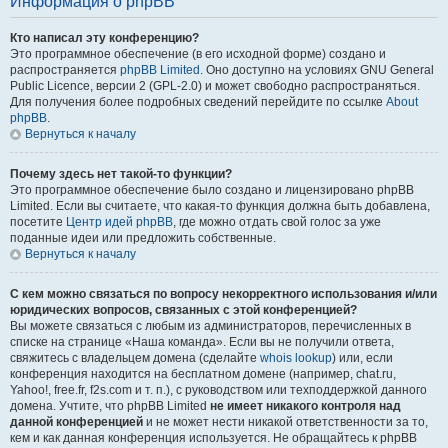
Информация о phpBB
Кто написал эту конференцию?
Это программное обеспечение (в его исходной форме) создано и
распространяется
phpBB Limited
. Оно доступно на условиях GNU General
Public Licence, версии 2 (GPL-2.0) и может свободно распространяться.
Для получения более подробных сведений перейдите по ссылке
About
phpBB
.
Вернуться к началу
Почему здесь нет такой-то функции?
Это программное обеспечение было создано и лицензировано phpBB
Limited. Если вы считаете, что какая-то функция должна быть добавлена,
посетите
Центр идей phpBB
, где можно отдать свой голос за уже
поданные идеи или предложить собственные.
Вернуться к началу
С кем можно связаться по вопросу некорректного использования и/или
юридических вопросов, связанных с этой конференцией?
Вы можете связаться с любым из администраторов, перечисленных в
списке на странице «Наша команда». Если вы не получили ответа,
свяжитесь с владельцем домена (сделайте
whois lookup
) или, если
конференция находится на бесплатном домене (например, chat.ru,
Yahoo!, free.fr, f2s.com и т. п.), с руководством или техподдержкой данного
домена. Учтите, что phpBB Limited
не имеет никакого контроля над
данной конференцией
и не может нести никакой ответственности за то,
кем и как данная конференция используется. Не обращайтесь к phpBB