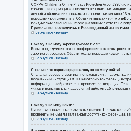
COPPA (Children’s Online Privacy Protection Act of 1998),
собирать информацию от несовершеннолетних младше 13 ле
личной информации от несовершеннолетних младше 13 лет.
помощью к юрисконсульту. Обратите внимание, что phpBB 
юридических отношений, кроме указанных в ответе на вопр
Примечание переводчика: в России данный акт не имее
Вернуться к началу
Почему я не могу зарегистрироваться?
Возможно, администратор конференции отключил регистрац
зарегистрироваться. Обратитесь за помощью к администр
Вернуться к началу
Я только что зарегистрировался, но не могу войти!
Сначала проверьте свои имя пользователя и пароль. Если 
полученным инструкциям. На некоторых конференциях треб
информация отображается в процессе регистрации. Если в
указали неправильный адрес email либо он заблокирован с
Вернуться к началу
Почему я не могу войти?
Существует несколько возможных причин. Прежде всего уб
проверить, не был ли вам закрыт доступ к конференции. 
Вернуться к началу
Я давно зарегистрирован, но больше не могу войти!