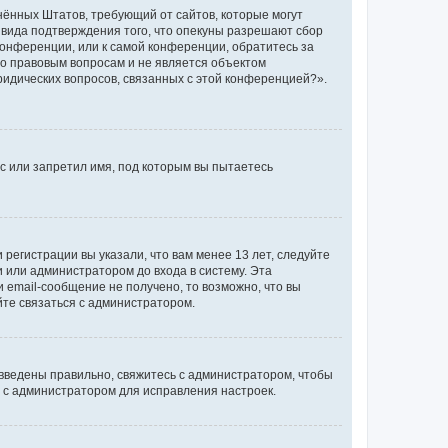
единённых Штатов, требующий от сайтов, которые могут
 вида подтверждения того, что опекуны разрешают сбор
конференции, или к самой конференции, обратитесь за
по правовым вопросам и не является объектом
ридических вопросов, связанных с этой конференцией?».
с или запретил имя, под которым вы пытаетесь
регистрации вы указали, что вам менее 13 лет, следуйте
 или администратором до входа в систему. Эта
 email-сообщение не получено, то возможно, что вы
йте связаться с администратором.
 введены правильно, свяжитесь с администратором, чтобы
ь с администратором для исправления настроек.