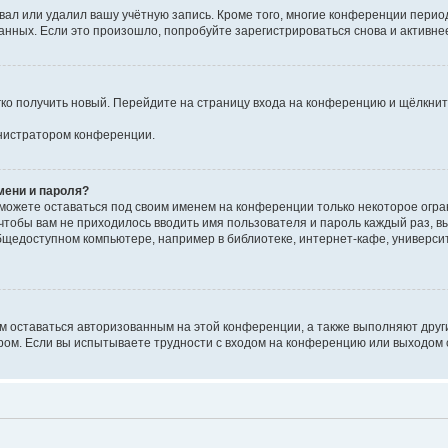
вал или удалил вашу учётную запись. Кроме того, многие конференции перио
ных. Если это произошло, попробуйте зарегистрироваться снова и активнее 
егко получить новый. Перейдите на страницу входа на конференцию и щёлкни
инистратором конференции.
мени и пароля?
сможете оставаться под своим именем на конференции только некоторое огран
 чтобы вам не приходилось вводить имя пользователя и пароль каждый раз, 
щедоступном компьютере, например в библиотеке, интернет-кафе, университе
ам оставаться авторизованным на этой конференции, а также выполняют друг
ом. Если вы испытываете трудности с входом на конференцию или выходом с