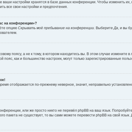
е ваши настройки хранятся в базе данных конференции. Чтобы изменить их,
ить все свои настройки и предпочтения.
час на конференции»?
дёте опцию
Скрывать моё пребывание на конференции
. Выберите
Да
, и вы 
зователем.
вому поясу, а не к тому, в котором находитесь вы. В этом случае измените в 
овой пояс, как и большинство настроек, могут только зарегистрированные пол
ое!
о время отображается по-прежнему неверное, значит, неправильно установле
онференции, или же просто никто не перевёл phpBB на ваш язык. Попробуйт
вого пакета не существует, то вы сами можете перевести phpBB на свой язы