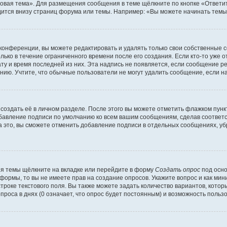
овая тема». Для размещения сообщения в теме щёлкните по кнопке «Ответит
ится внизу страниц форума или темы. Например: «Вы можете начинать темы»
конференции, вы можете редактировать и удалять только свои собственные 
ько в течение ограниченного времени после его создания. Если кто-то уже 
дату и время последней из них. Эта надпись не появляется, если сообщение 
ию. Учтите, что обычные пользователи не могут удалить сообщение, если на 
создать её в личном разделе. После этого вы можете отметить флажком пун
обавление подписи по умолчанию ко всем вашим сообщениям, сделав соотве
а это, вы сможете отменить добавление подписи в отдельных сообщениях, у
я темы щёлкните на вкладке или перейдите в форму
Создать опрос
под осно
 формы, то вы не имеете прав на создание опросов. Укажите вопрос и как ми
троке текстового поля. Вы также можете задать количество вариантов, котор
оса в днях (0 означает, что опрос будет постоянным) и возможность пользо