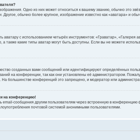
ователя?
зображения. Одно из них может относиться к вашему званию, обычно это звёзд
. Другое, обычно более крупное, изображение известно как «аватара» и обы
ь аватару с использованием четырёх инструментов: «Граватар», «Галерея а
, а также какие типы аватар могут быть доступны. Если вы не можете испол
чество созданных вами сообщений или идентифицируют определённых польз
аний на конференции, так как они установлены её администратором. Пожал
е. На большинстве конференций это запрещено, и модератор или администра
ти на конференцию!
ь email-сообщения другим пользователям через встроенную в конференцию ф
ь злоупотребления почтовой системой анонимными пользователями.