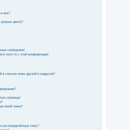
 в них?
 разные цвета?
чные сообщения!
 от кого-то с этой конференции!
й в списках моих друзей и недругов?
и форумам?
стую страницу!
и?
ные мной темы?
ься на определённую тему?