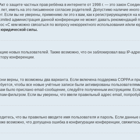
 или Акт о защите частных прав ребёнка в интернете от 1998 г. — это закон Со
т, иметь на это письменное согласие родителей. Допустимо наличие иного
 Если вы не уверены, применимо ли это к вам, как к регистрирующемуся на 
Limited администрация данной конференции не может давать рекомендаций 
ос «С кем можно связаться по вопросу некорректного использования и/или ю
т юридической силы.
ию новых пользователей. Также возможно, что он заблокировал ваш IP-адре
атору конференции.
они верны, то возможны два варианта. Если включена поддержка COPPA и при 
уется, чтобы все новые учётные записи были активированы пользователями
ам было прислано email-сообщение, следуйте полученным инструкциям. Если
пам-фильтром. Если вы уверены, что ввели правильный адрес email, попробу
едитесь, что вы правильно вводите имя пользователя и пароль. Если данные
Также возможно, что допущена ошибка в конфигурации конференции, свяжитес