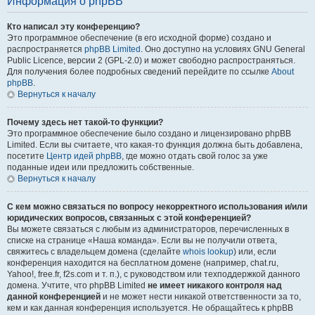
Информация о phpBB
Кто написал эту конференцию?
Это программное обеспечение (в его исходной форме) создано и
распространяется
phpBB Limited
. Оно доступно на условиях GNU General
Public Licence, версии 2 (GPL-2.0) и может свободно распространяться.
Для получения более подробных сведений перейдите по ссылке
About
phpBB
.
Вернуться к началу
Почему здесь нет такой-то функции?
Это программное обеспечение было создано и лицензировано phpBB
Limited. Если вы считаете, что какая-то функция должна быть добавлена,
посетите
Центр идей phpBB
, где можно отдать свой голос за уже
поданные идеи или предложить собственные.
Вернуться к началу
С кем можно связаться по вопросу некорректного использования и/или
юридических вопросов, связанных с этой конференцией?
Вы можете связаться с любым из администраторов, перечисленных в
списке на странице «Наша команда». Если вы не получили ответа,
свяжитесь с владельцем домена (сделайте
whois lookup
) или, если
конференция находится на бесплатном домене (например, chat.ru,
Yahoo!, free.fr, f2s.com и т. п.), с руководством или техподдержкой данного
домена. Учтите, что phpBB Limited
не имеет никакого контроля над
данной конференцией
и не может нести никакой ответственности за то,
кем и как данная конференция используется. Не обращайтесь к phpBB