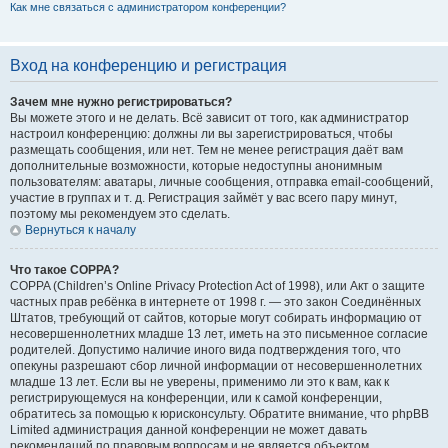
Как мне связаться с администратором конференции?
Вход на конференцию и регистрация
Зачем мне нужно регистрироваться?
Вы можете этого и не делать. Всё зависит от того, как администратор
настроил конференцию: должны ли вы зарегистрироваться, чтобы
размещать сообщения, или нет. Тем не менее регистрация даёт вам
дополнительные возможности, которые недоступны анонимным
пользователям: аватары, личные сообщения, отправка email-сообщений,
участие в группах и т. д. Регистрация займёт у вас всего пару минут,
поэтому мы рекомендуем это сделать.
Вернуться к началу
Что такое COPPA?
COPPA (Children’s Online Privacy Protection Act of 1998), или Акт о защите
частных прав ребёнка в интернете от 1998 г. — это закон Соединённых
Штатов, требующий от сайтов, которые могут собирать информацию от
несовершеннолетних младше 13 лет, иметь на это письменное согласие
родителей. Допустимо наличие иного вида подтверждения того, что
опекуны разрешают сбор личной информации от несовершеннолетних
младше 13 лет. Если вы не уверены, применимо ли это к вам, как к
регистрирующемуся на конференции, или к самой конференции,
обратитесь за помощью к юрисконсульту. Обратите внимание, что phpBB
Limited администрация данной конференции не может давать
рекомендаций по правовым вопросам и не является объектом