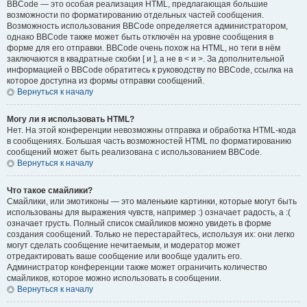
BBCode — это особая реализация HTML, предлагающая большие
возможности по форматированию отдельных частей сообщения.
Возможность использования BBCode определяется администратором,
однако BBCode также может быть отключён на уровне сообщения в
форме для его отправки. BBCode очень похож на HTML, но теги в нём
заключаются в квадратные скобки [ и ], а не в < и >. За дополнительной
информацией о BBCode обратитесь к руководству по BBCode, ссылка на
которое доступна из формы отправки сообщений.
Вернуться к началу
Могу ли я использовать HTML?
Нет. На этой конференции невозможны отправка и обработка HTML-кода
в сообщениях. Большая часть возможностей HTML по форматированию
сообщений может быть реализована с использованием BBCode.
Вернуться к началу
Что такое смайлики?
Смайлики, или эмотиконы — это маленькие картинки, которые могут быть
использованы для выражения чувств, например :) означает радость, а :(
означает грусть. Полный список смайликов можно увидеть в форме
создания сообщений. Только не перестарайтесь, используя их: они легко
могут сделать сообщение нечитаемым, и модератор может
отредактировать ваше сообщение или вообще удалить его.
Администратор конференции также может ограничить количество
смайликов, которое можно использовать в сообщении.
Вернуться к началу