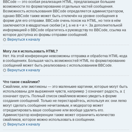
BBCode — это особая реализация HTML, предлагающая большие
возможности по форматированию отдельных частей сообщения.
Возможность использования BBCode определяется администратором,
однако BBCode также может быть отключён на уровне сообщения в
форме для его отправки. BBCode очень похож на HTML, но теги в нём
заключаются в квадратные скобки [ и ], а не в < и >. За дополнительной
информацией о BBCode обратитесь к руководству по BBCode, ссылка на
которое доступна из формы отправки сообщений.
Вернуться к началу
Могу ли я использовать HTML?
Нет. На этой конференции невозможны отправка и обработка HTML-кода
в сообщениях. Большая часть возможностей HTML по форматированию
сообщений может быть реализована с использованием BBCode.
Вернуться к началу
Что такое смайлики?
Смайлики, или эмотиконы — это маленькие картинки, которые могут быть
использованы для выражения чувств, например :) означает радость, а :(
означает грусть. Полный список смайликов можно увидеть в форме
создания сообщений. Только не перестарайтесь, используя их: они легко
могут сделать сообщение нечитаемым, и модератор может
отредактировать ваше сообщение или вообще удалить его.
Администратор конференции также может ограничить количество
смайликов, которое можно использовать в сообщении.
Вернуться к началу