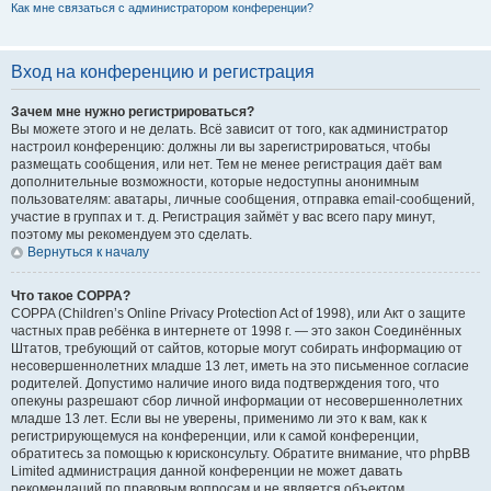
Как мне связаться с администратором конференции?
Вход на конференцию и регистрация
Зачем мне нужно регистрироваться?
Вы можете этого и не делать. Всё зависит от того, как администратор
настроил конференцию: должны ли вы зарегистрироваться, чтобы
размещать сообщения, или нет. Тем не менее регистрация даёт вам
дополнительные возможности, которые недоступны анонимным
пользователям: аватары, личные сообщения, отправка email-сообщений,
участие в группах и т. д. Регистрация займёт у вас всего пару минут,
поэтому мы рекомендуем это сделать.
Вернуться к началу
Что такое COPPA?
COPPA (Children’s Online Privacy Protection Act of 1998), или Акт о защите
частных прав ребёнка в интернете от 1998 г. — это закон Соединённых
Штатов, требующий от сайтов, которые могут собирать информацию от
несовершеннолетних младше 13 лет, иметь на это письменное согласие
родителей. Допустимо наличие иного вида подтверждения того, что
опекуны разрешают сбор личной информации от несовершеннолетних
младше 13 лет. Если вы не уверены, применимо ли это к вам, как к
регистрирующемуся на конференции, или к самой конференции,
обратитесь за помощью к юрисконсульту. Обратите внимание, что phpBB
Limited администрация данной конференции не может давать
рекомендаций по правовым вопросам и не является объектом