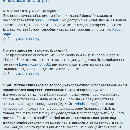
Информация о phpBB
Кто написал эту конференцию?
Это программное обеспечение (в его исходной форме) создано и
распространяется
phpBB Limited
. Оно доступно на условиях GNU General
Public Licence, версии 2 (GPL-2.0) и может свободно распространяться.
Для получения более подробных сведений перейдите по ссылке
About
phpBB
.
Вернуться к началу
Почему здесь нет такой-то функции?
Это программное обеспечение было создано и лицензировано phpBB
Limited. Если вы считаете, что какая-то функция должна быть добавлена,
посетите
Центр идей phpBB
, где можно отдать свой голос за уже
поданные идеи или предложить собственные.
Вернуться к началу
С кем можно связаться по вопросу некорректного использования и/или
юридических вопросов, связанных с этой конференцией?
Вы можете связаться с любым из администраторов, перечисленных в
списке на странице «Наша команда». Если вы не получили ответа,
свяжитесь с владельцем домена (сделайте
whois lookup
) или, если
конференция находится на бесплатном домене (например, chat.ru,
Yahoo!, free.fr, f2s.com и т. п.), с руководством или техподдержкой данного
домена. Учтите, что phpBB Limited
не имеет никакого контроля над
данной конференцией
и не может нести никакой ответственности за то,
кем и как данная конференция используется. Не обращайтесь к phpBB