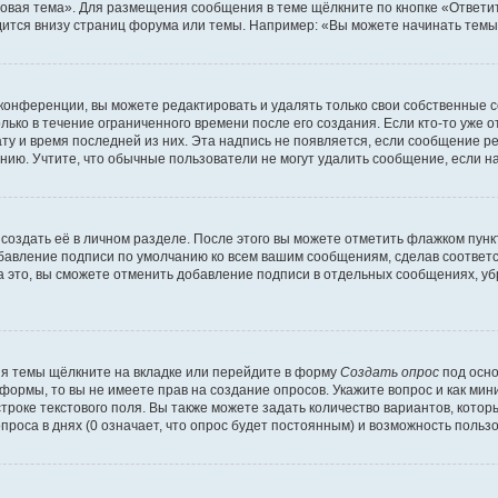
овая тема». Для размещения сообщения в теме щёлкните по кнопке «Ответит
ится внизу страниц форума или темы. Например: «Вы можете начинать темы»
конференции, вы можете редактировать и удалять только свои собственные 
ько в течение ограниченного времени после его создания. Если кто-то уже 
дату и время последней из них. Эта надпись не появляется, если сообщение 
ию. Учтите, что обычные пользователи не могут удалить сообщение, если на 
создать её в личном разделе. После этого вы можете отметить флажком пун
обавление подписи по умолчанию ко всем вашим сообщениям, сделав соотве
а это, вы сможете отменить добавление подписи в отдельных сообщениях, у
я темы щёлкните на вкладке или перейдите в форму
Создать опрос
под осно
 формы, то вы не имеете прав на создание опросов. Укажите вопрос и как ми
троке текстового поля. Вы также можете задать количество вариантов, котор
оса в днях (0 означает, что опрос будет постоянным) и возможность пользо