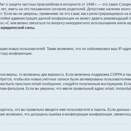
 или Акт о защите частных прав ребёнка в интернете от 1998 г. — это закон Со
т, иметь на это письменное согласие родителей. Допустимо наличие иного
 Если вы не уверены, применимо ли это к вам, как к регистрирующемуся на 
Limited администрация данной конференции не может давать рекомендаций 
ос «С кем можно связаться по вопросу некорректного использования и/или ю
т юридической силы.
ию новых пользователей. Также возможно, что он заблокировал ваш IP-адре
атору конференции.
они верны, то возможны два варианта. Если включена поддержка COPPA и при 
уется, чтобы все новые учётные записи были активированы пользователями
ам было прислано email-сообщение, следуйте полученным инструкциям. Если
пам-фильтром. Если вы уверены, что ввели правильный адрес email, попробу
едитесь, что вы правильно вводите имя пользователя и пароль. Если данные
Также возможно, что допущена ошибка в конфигурации конференции, свяжитес