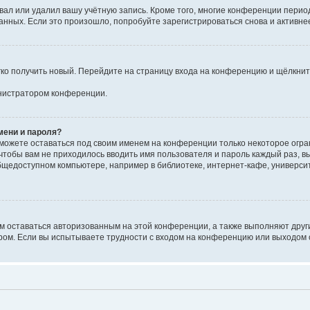
вал или удалил вашу учётную запись. Кроме того, многие конференции перио
ных. Если это произошло, попробуйте зарегистрироваться снова и активнее 
егко получить новый. Перейдите на страницу входа на конференцию и щёлкни
инистратором конференции.
мени и пароля?
сможете оставаться под своим именем на конференции только некоторое огран
 чтобы вам не приходилось вводить имя пользователя и пароль каждый раз, 
щедоступном компьютере, например в библиотеке, интернет-кафе, университе
ам оставаться авторизованным на этой конференции, а также выполняют друг
ом. Если вы испытываете трудности с входом на конференцию или выходом с