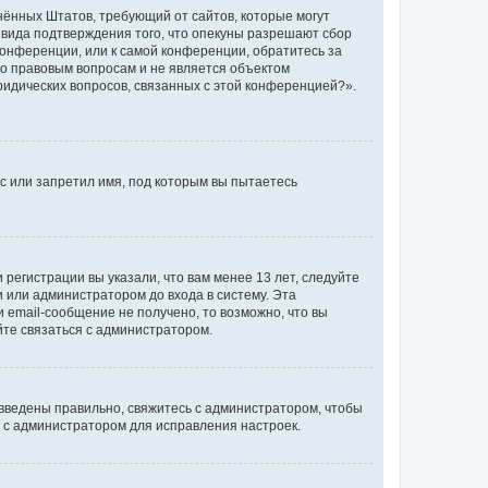
единённых Штатов, требующий от сайтов, которые могут
 вида подтверждения того, что опекуны разрешают сбор
конференции, или к самой конференции, обратитесь за
по правовым вопросам и не является объектом
ридических вопросов, связанных с этой конференцией?».
с или запретил имя, под которым вы пытаетесь
регистрации вы указали, что вам менее 13 лет, следуйте
 или администратором до входа в систему. Эта
 email-сообщение не получено, то возможно, что вы
йте связаться с администратором.
 введены правильно, свяжитесь с администратором, чтобы
ь с администратором для исправления настроек.