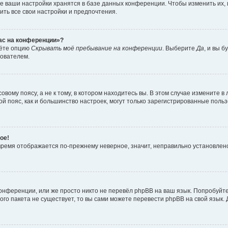
е ваши настройки хранятся в базе данных конференции. Чтобы изменить их,
ить все свои настройки и предпочтения.
час на конференции»?
дёте опцию
Скрывать моё пребывание на конференции
. Выберите
Да
, и вы 
зователем.
вому поясу, а не к тому, в котором находитесь вы. В этом случае измените в 
овой пояс, как и большинство настроек, могут только зарегистрированные пол
ое!
о время отображается по-прежнему неверное, значит, неправильно установле
онференции, или же просто никто не перевёл phpBB на ваш язык. Попробуйт
вого пакета не существует, то вы сами можете перевести phpBB на свой язы