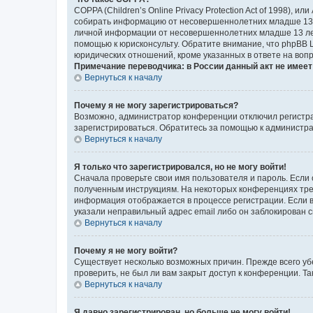
COPPA (Children’s Online Privacy Protection Act of 1998),
собирать информацию от несовершеннолетних младше 13 ле
личной информации от несовершеннолетних младше 13 лет.
помощью к юрисконсульту. Обратите внимание, что phpBB 
юридических отношений, кроме указанных в ответе на вопр
Примечание переводчика: в России данный акт не имее
Вернуться к началу
Почему я не могу зарегистрироваться?
Возможно, администратор конференции отключил регистрац
зарегистрироваться. Обратитесь за помощью к администр
Вернуться к началу
Я только что зарегистрировался, но не могу войти!
Сначала проверьте свои имя пользователя и пароль. Если 
полученным инструкциям. На некоторых конференциях треб
информация отображается в процессе регистрации. Если в
указали неправильный адрес email либо он заблокирован с
Вернуться к началу
Почему я не могу войти?
Существует несколько возможных причин. Прежде всего уб
проверить, не был ли вам закрыт доступ к конференции. 
Вернуться к началу
Я давно зарегистрирован, но больше не могу войти!