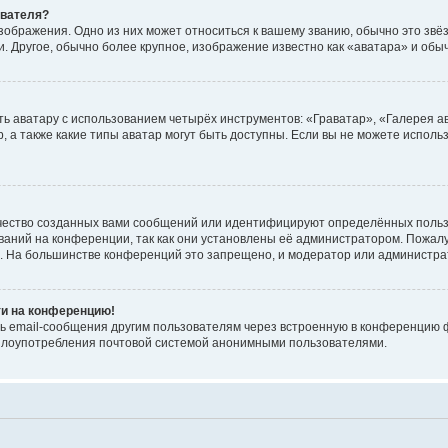
ователя?
зображения. Одно из них может относиться к вашему званию, обычно это звёзд
. Другое, обычно более крупное, изображение известно как «аватара» и обы
ь аватару с использованием четырёх инструментов: «Граватар», «Галерея а
, а также какие типы аватар могут быть доступны. Если вы не можете испол
чество созданных вами сообщений или идентифицируют определённых польз
аний на конференции, так как они установлены её администратором. Пожал
е. На большинстве конференций это запрещено, и модератор или администра
ти на конференцию!
ь email-сообщения другим пользователям через встроенную в конференцию ф
ь злоупотребления почтовой системой анонимными пользователями.