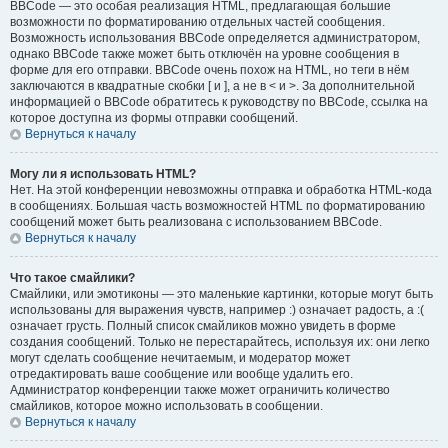
BBCode — это особая реализация HTML, предлагающая большие
возможности по форматированию отдельных частей сообщения.
Возможность использования BBCode определяется администратором,
однако BBCode также может быть отключён на уровне сообщения в
форме для его отправки. BBCode очень похож на HTML, но теги в нём
заключаются в квадратные скобки [ и ], а не в < и >. За дополнительной
информацией о BBCode обратитесь к руководству по BBCode, ссылка на
которое доступна из формы отправки сообщений.
Вернуться к началу
Могу ли я использовать HTML?
Нет. На этой конференции невозможны отправка и обработка HTML-кода
в сообщениях. Большая часть возможностей HTML по форматированию
сообщений может быть реализована с использованием BBCode.
Вернуться к началу
Что такое смайлики?
Смайлики, или эмотиконы — это маленькие картинки, которые могут быть
использованы для выражения чувств, например :) означает радость, а :(
означает грусть. Полный список смайликов можно увидеть в форме
создания сообщений. Только не перестарайтесь, используя их: они легко
могут сделать сообщение нечитаемым, и модератор может
отредактировать ваше сообщение или вообще удалить его.
Администратор конференции также может ограничить количество
смайликов, которое можно использовать в сообщении.
Вернуться к началу