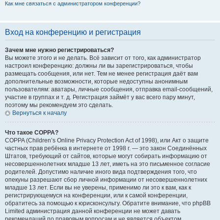
Как мне связаться с администратором конференции?
Вход на конференцию и регистрация
Зачем мне нужно регистрироваться?
Вы можете этого и не делать. Всё зависит от того, как администратор
настроил конференцию: должны ли вы зарегистрироваться, чтобы
размещать сообщения, или нет. Тем не менее регистрация даёт вам
дополнительные возможности, которые недоступны анонимным
пользователям: аватары, личные сообщения, отправка email-сообщений,
участие в группах и т. д. Регистрация займёт у вас всего пару минут,
поэтому мы рекомендуем это сделать.
Вернуться к началу
Что такое COPPA?
COPPA (Children’s Online Privacy Protection Act of 1998), или Акт о защите
частных прав ребёнка в интернете от 1998 г. — это закон Соединённых
Штатов, требующий от сайтов, которые могут собирать информацию от
несовершеннолетних младше 13 лет, иметь на это письменное согласие
родителей. Допустимо наличие иного вида подтверждения того, что
опекуны разрешают сбор личной информации от несовершеннолетних
младше 13 лет. Если вы не уверены, применимо ли это к вам, как к
регистрирующемуся на конференции, или к самой конференции,
обратитесь за помощью к юрисконсульту. Обратите внимание, что phpBB
Limited администрация данной конференции не может давать
рекомендаций по правовым вопросам и не является объектом