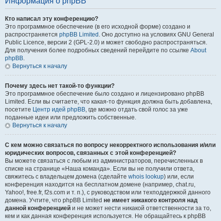
Информация о phpBB
Кто написал эту конференцию?
Это программное обеспечение (в его исходной форме) создано и
распространяется
phpBB Limited
. Оно доступно на условиях GNU General
Public Licence, версии 2 (GPL-2.0) и может свободно распространяться.
Для получения более подробных сведений перейдите по ссылке
About
phpBB
.
Вернуться к началу
Почему здесь нет такой-то функции?
Это программное обеспечение было создано и лицензировано phpBB
Limited. Если вы считаете, что какая-то функция должна быть добавлена,
посетите
Центр идей phpBB
, где можно отдать свой голос за уже
поданные идеи или предложить собственные.
Вернуться к началу
С кем можно связаться по вопросу некорректного использования и/или
юридических вопросов, связанных с этой конференцией?
Вы можете связаться с любым из администраторов, перечисленных в
списке на странице «Наша команда». Если вы не получили ответа,
свяжитесь с владельцем домена (сделайте
whois lookup
) или, если
конференция находится на бесплатном домене (например, chat.ru,
Yahoo!, free.fr, f2s.com и т. п.), с руководством или техподдержкой данного
домена. Учтите, что phpBB Limited
не имеет никакого контроля над
данной конференцией
и не может нести никакой ответственности за то,
кем и как данная конференция используется. Не обращайтесь к phpBB