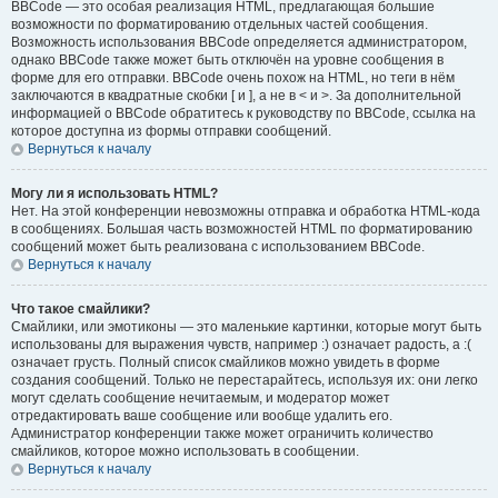
BBCode — это особая реализация HTML, предлагающая большие
возможности по форматированию отдельных частей сообщения.
Возможность использования BBCode определяется администратором,
однако BBCode также может быть отключён на уровне сообщения в
форме для его отправки. BBCode очень похож на HTML, но теги в нём
заключаются в квадратные скобки [ и ], а не в < и >. За дополнительной
информацией о BBCode обратитесь к руководству по BBCode, ссылка на
которое доступна из формы отправки сообщений.
Вернуться к началу
Могу ли я использовать HTML?
Нет. На этой конференции невозможны отправка и обработка HTML-кода
в сообщениях. Большая часть возможностей HTML по форматированию
сообщений может быть реализована с использованием BBCode.
Вернуться к началу
Что такое смайлики?
Смайлики, или эмотиконы — это маленькие картинки, которые могут быть
использованы для выражения чувств, например :) означает радость, а :(
означает грусть. Полный список смайликов можно увидеть в форме
создания сообщений. Только не перестарайтесь, используя их: они легко
могут сделать сообщение нечитаемым, и модератор может
отредактировать ваше сообщение или вообще удалить его.
Администратор конференции также может ограничить количество
смайликов, которое можно использовать в сообщении.
Вернуться к началу