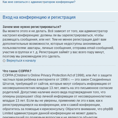
Как мне связаться с администратором конференции?
Вход на конференцию и регистрация
Зачем мне нужно регистрироваться?
Вы можете этого и не делать. Всё зависит от того, как администратор
настроил конференцию: должны ли вы зарегистрироваться, чтобы
размещать сообщения, или нет. Тем не менее регистрация даёт вам
дополнительные возможности, которые недоступны анонимным
пользователям: аватары, личные сообщения, отправка email-сообщений,
участие в группах и т. д. Регистрация займёт у вас всего пару минут,
поэтому мы рекомендуем это сделать.
Вернуться к началу
Что такое COPPA?
COPPA (Children’s Online Privacy Protection Act of 1998), или Акт о защите
частных прав ребёнка в интернете от 1998 г. — это закон Соединённых
Штатов, требующий от сайтов, которые могут собирать информацию от
несовершеннолетних младше 13 лет, иметь на это письменное согласие
родителей. Допустимо наличие иного вида подтверждения того, что
опекуны разрешают сбор личной информации от несовершеннолетних
младше 13 лет. Если вы не уверены, применимо ли это к вам, как к
регистрирующемуся на конференции, или к самой конференции,
обратитесь за помощью к юрисконсульту. Обратите внимание, что phpBB
Limited администрация данной конференции не может давать
рекомендаций по правовым вопросам и не является объектом