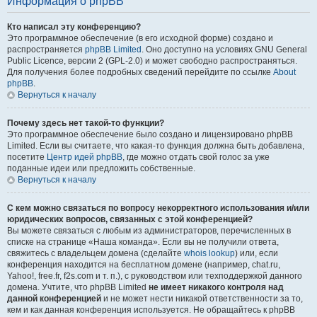
Информация о phpBB
Кто написал эту конференцию?
Это программное обеспечение (в его исходной форме) создано и
распространяется
phpBB Limited
. Оно доступно на условиях GNU General
Public Licence, версии 2 (GPL-2.0) и может свободно распространяться.
Для получения более подробных сведений перейдите по ссылке
About
phpBB
.
Вернуться к началу
Почему здесь нет такой-то функции?
Это программное обеспечение было создано и лицензировано phpBB
Limited. Если вы считаете, что какая-то функция должна быть добавлена,
посетите
Центр идей phpBB
, где можно отдать свой голос за уже
поданные идеи или предложить собственные.
Вернуться к началу
С кем можно связаться по вопросу некорректного использования и/или
юридических вопросов, связанных с этой конференцией?
Вы можете связаться с любым из администраторов, перечисленных в
списке на странице «Наша команда». Если вы не получили ответа,
свяжитесь с владельцем домена (сделайте
whois lookup
) или, если
конференция находится на бесплатном домене (например, chat.ru,
Yahoo!, free.fr, f2s.com и т. п.), с руководством или техподдержкой данного
домена. Учтите, что phpBB Limited
не имеет никакого контроля над
данной конференцией
и не может нести никакой ответственности за то,
кем и как данная конференция используется. Не обращайтесь к phpBB