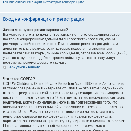
Как мне связаться с администратором конференции?
Вход на конференцию и регистрация
Зачем мне нужно регистрироваться?
Вы можете этого и не делать. Всё зависит от того, как администратор
настроил конференцию: должны ли вы зарегистрироваться, чтобы
размещать сообщения, или нет. Тем не менее регистрация даёт вам
дополнительные возможности, которые недоступны анонимным
пользователям: аватары, личные сообщения, отправка email-сообщений,
участие в группах и т. д. Регистрация займёт у вас всего пару минут,
поэтому мы рекомендуем это сделать.
Вернуться к началу
Что такое COPPA?
COPPA (Children’s Online Privacy Protection Act of 1998), или Акт о защите
частных прав ребёнка в интернете от 1998 г. — это закон Соединённых
Штатов, требующий от сайтов, которые могут собирать информацию от
несовершеннолетних младше 13 лет, иметь на это письменное согласие
родителей. Допустимо наличие иного вида подтверждения того, что
опекуны разрешают сбор личной информации от несовершеннолетних
младше 13 лет. Если вы не уверены, применимо ли это к вам, как к
регистрирующемуся на конференции, или к самой конференции,
обратитесь за помощью к юрисконсульту. Обратите внимание, что phpBB
Limited администрация данной конференции не может давать
рекомендаций по правовым вопросам и не является объектом