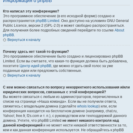
Информация о phpBB
Кто написал эту конференцию?
Это программное обеспечение (в его исходной форме) создано и
распространяется
phpBB Limited
. Оно доступно на условиях GNU General
Public Licence, версии 2 (GPL-2.0) и может свободно распространяться.
Для получения более подробных сведений перейдите по ссылке
About
phpBB
.
Вернуться к началу
Почему здесь нет такой-то функции?
Это программное обеспечение было создано и лицензировано phpBB
Limited. Если вы считаете, что какая-то функция должна быть добавлена,
посетите
Центр идей phpBB
, где можно отдать свой голос за уже
поданные идеи или предложить собственные.
Вернуться к началу
С кем можно связаться по вопросу некорректного использования и/или
юридических вопросов, связанных с этой конференцией?
Вы можете связаться с любым из администраторов, перечисленных в
списке на странице «Наша команда». Если вы не получили ответа,
свяжитесь с владельцем домена (сделайте
whois lookup
) или, если
конференция находится на бесплатном домене (например, chat.ru,
Yahoo!, free.fr, f2s.com и т. п.), с руководством или техподдержкой данного
домена. Учтите, что phpBB Limited
не имеет никакого контроля над
данной конференцией
и не может нести никакой ответственности за то,
кем и как данная конференция используется. Не обращайтесь к phpBB