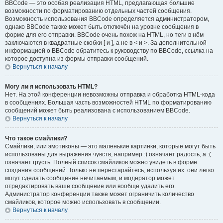
BBCode — это особая реализация HTML, предлагающая большие
возможности по форматированию отдельных частей сообщения.
Возможность использования BBCode определяется администратором,
однако BBCode также может быть отключён на уровне сообщения в
форме для его отправки. BBCode очень похож на HTML, но теги в нём
заключаются в квадратные скобки [ и ], а не в < и >. За дополнительной
информацией о BBCode обратитесь к руководству по BBCode, ссылка на
которое доступна из формы отправки сообщений.
Вернуться к началу
Могу ли я использовать HTML?
Нет. На этой конференции невозможны отправка и обработка HTML-кода
в сообщениях. Большая часть возможностей HTML по форматированию
сообщений может быть реализована с использованием BBCode.
Вернуться к началу
Что такое смайлики?
Смайлики, или эмотиконы — это маленькие картинки, которые могут быть
использованы для выражения чувств, например :) означает радость, а :(
означает грусть. Полный список смайликов можно увидеть в форме
создания сообщений. Только не перестарайтесь, используя их: они легко
могут сделать сообщение нечитаемым, и модератор может
отредактировать ваше сообщение или вообще удалить его.
Администратор конференции также может ограничить количество
смайликов, которое можно использовать в сообщении.
Вернуться к началу