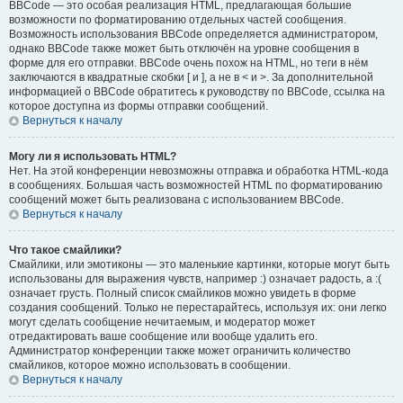
BBCode — это особая реализация HTML, предлагающая большие
возможности по форматированию отдельных частей сообщения.
Возможность использования BBCode определяется администратором,
однако BBCode также может быть отключён на уровне сообщения в
форме для его отправки. BBCode очень похож на HTML, но теги в нём
заключаются в квадратные скобки [ и ], а не в < и >. За дополнительной
информацией о BBCode обратитесь к руководству по BBCode, ссылка на
которое доступна из формы отправки сообщений.
Вернуться к началу
Могу ли я использовать HTML?
Нет. На этой конференции невозможны отправка и обработка HTML-кода
в сообщениях. Большая часть возможностей HTML по форматированию
сообщений может быть реализована с использованием BBCode.
Вернуться к началу
Что такое смайлики?
Смайлики, или эмотиконы — это маленькие картинки, которые могут быть
использованы для выражения чувств, например :) означает радость, а :(
означает грусть. Полный список смайликов можно увидеть в форме
создания сообщений. Только не перестарайтесь, используя их: они легко
могут сделать сообщение нечитаемым, и модератор может
отредактировать ваше сообщение или вообще удалить его.
Администратор конференции также может ограничить количество
смайликов, которое можно использовать в сообщении.
Вернуться к началу