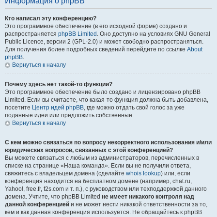
Информация о phpBB
Кто написал эту конференцию?
Это программное обеспечение (в его исходной форме) создано и
распространяется
phpBB Limited
. Оно доступно на условиях GNU General
Public Licence, версии 2 (GPL-2.0) и может свободно распространяться.
Для получения более подробных сведений перейдите по ссылке
About
phpBB
.
Вернуться к началу
Почему здесь нет такой-то функции?
Это программное обеспечение было создано и лицензировано phpBB
Limited. Если вы считаете, что какая-то функция должна быть добавлена,
посетите
Центр идей phpBB
, где можно отдать свой голос за уже
поданные идеи или предложить собственные.
Вернуться к началу
С кем можно связаться по вопросу некорректного использования и/или
юридических вопросов, связанных с этой конференцией?
Вы можете связаться с любым из администраторов, перечисленных в
списке на странице «Наша команда». Если вы не получили ответа,
свяжитесь с владельцем домена (сделайте
whois lookup
) или, если
конференция находится на бесплатном домене (например, chat.ru,
Yahoo!, free.fr, f2s.com и т. п.), с руководством или техподдержкой данного
домена. Учтите, что phpBB Limited
не имеет никакого контроля над
данной конференцией
и не может нести никакой ответственности за то,
кем и как данная конференция используется. Не обращайтесь к phpBB