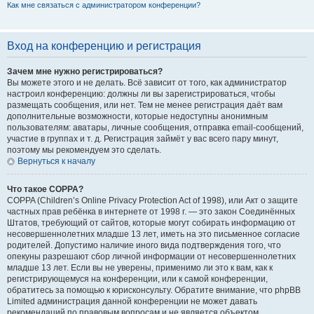
Как мне связаться с администратором конференции?
Вход на конференцию и регистрация
Зачем мне нужно регистрироваться?
Вы можете этого и не делать. Всё зависит от того, как администратор
настроил конференцию: должны ли вы зарегистрироваться, чтобы
размещать сообщения, или нет. Тем не менее регистрация даёт вам
дополнительные возможности, которые недоступны анонимным
пользователям: аватары, личные сообщения, отправка email-сообщений,
участие в группах и т. д. Регистрация займёт у вас всего пару минут,
поэтому мы рекомендуем это сделать.
Вернуться к началу
Что такое COPPA?
COPPA (Children’s Online Privacy Protection Act of 1998), или Акт о защите
частных прав ребёнка в интернете от 1998 г. — это закон Соединённых
Штатов, требующий от сайтов, которые могут собирать информацию от
несовершеннолетних младше 13 лет, иметь на это письменное согласие
родителей. Допустимо наличие иного вида подтверждения того, что
опекуны разрешают сбор личной информации от несовершеннолетних
младше 13 лет. Если вы не уверены, применимо ли это к вам, как к
регистрирующемуся на конференции, или к самой конференции,
обратитесь за помощью к юрисконсульту. Обратите внимание, что phpBB
Limited администрация данной конференции не может давать
рекомендаций по правовым вопросам и не является объектом