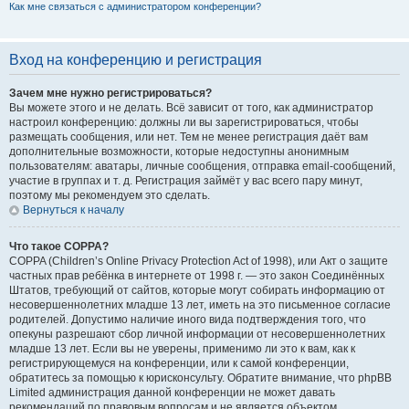
Как мне связаться с администратором конференции?
Вход на конференцию и регистрация
Зачем мне нужно регистрироваться?
Вы можете этого и не делать. Всё зависит от того, как администратор
настроил конференцию: должны ли вы зарегистрироваться, чтобы
размещать сообщения, или нет. Тем не менее регистрация даёт вам
дополнительные возможности, которые недоступны анонимным
пользователям: аватары, личные сообщения, отправка email-сообщений,
участие в группах и т. д. Регистрация займёт у вас всего пару минут,
поэтому мы рекомендуем это сделать.
Вернуться к началу
Что такое COPPA?
COPPA (Children’s Online Privacy Protection Act of 1998), или Акт о защите
частных прав ребёнка в интернете от 1998 г. — это закон Соединённых
Штатов, требующий от сайтов, которые могут собирать информацию от
несовершеннолетних младше 13 лет, иметь на это письменное согласие
родителей. Допустимо наличие иного вида подтверждения того, что
опекуны разрешают сбор личной информации от несовершеннолетних
младше 13 лет. Если вы не уверены, применимо ли это к вам, как к
регистрирующемуся на конференции, или к самой конференции,
обратитесь за помощью к юрисконсульту. Обратите внимание, что phpBB
Limited администрация данной конференции не может давать
рекомендаций по правовым вопросам и не является объектом