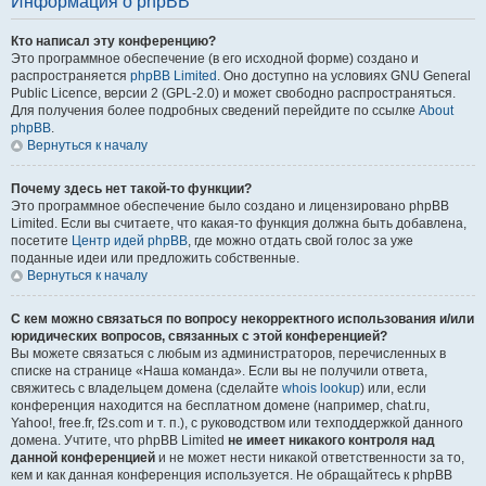
Информация о phpBB
Кто написал эту конференцию?
Это программное обеспечение (в его исходной форме) создано и
распространяется
phpBB Limited
. Оно доступно на условиях GNU General
Public Licence, версии 2 (GPL-2.0) и может свободно распространяться.
Для получения более подробных сведений перейдите по ссылке
About
phpBB
.
Вернуться к началу
Почему здесь нет такой-то функции?
Это программное обеспечение было создано и лицензировано phpBB
Limited. Если вы считаете, что какая-то функция должна быть добавлена,
посетите
Центр идей phpBB
, где можно отдать свой голос за уже
поданные идеи или предложить собственные.
Вернуться к началу
С кем можно связаться по вопросу некорректного использования и/или
юридических вопросов, связанных с этой конференцией?
Вы можете связаться с любым из администраторов, перечисленных в
списке на странице «Наша команда». Если вы не получили ответа,
свяжитесь с владельцем домена (сделайте
whois lookup
) или, если
конференция находится на бесплатном домене (например, chat.ru,
Yahoo!, free.fr, f2s.com и т. п.), с руководством или техподдержкой данного
домена. Учтите, что phpBB Limited
не имеет никакого контроля над
данной конференцией
и не может нести никакой ответственности за то,
кем и как данная конференция используется. Не обращайтесь к phpBB