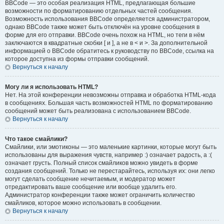
BBCode — это особая реализация HTML, предлагающая большие
возможности по форматированию отдельных частей сообщения.
Возможность использования BBCode определяется администратором,
однако BBCode также может быть отключён на уровне сообщения в
форме для его отправки. BBCode очень похож на HTML, но теги в нём
заключаются в квадратные скобки [ и ], а не в < и >. За дополнительной
информацией о BBCode обратитесь к руководству по BBCode, ссылка на
которое доступна из формы отправки сообщений.
Вернуться к началу
Могу ли я использовать HTML?
Нет. На этой конференции невозможны отправка и обработка HTML-кода
в сообщениях. Большая часть возможностей HTML по форматированию
сообщений может быть реализована с использованием BBCode.
Вернуться к началу
Что такое смайлики?
Смайлики, или эмотиконы — это маленькие картинки, которые могут быть
использованы для выражения чувств, например :) означает радость, а :(
означает грусть. Полный список смайликов можно увидеть в форме
создания сообщений. Только не перестарайтесь, используя их: они легко
могут сделать сообщение нечитаемым, и модератор может
отредактировать ваше сообщение или вообще удалить его.
Администратор конференции также может ограничить количество
смайликов, которое можно использовать в сообщении.
Вернуться к началу