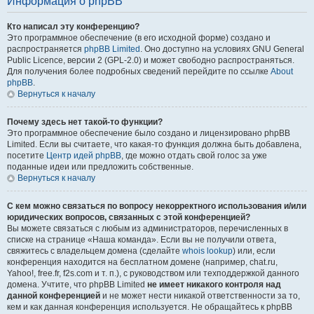
Информация о phpBB
Кто написал эту конференцию?
Это программное обеспечение (в его исходной форме) создано и
распространяется
phpBB Limited
. Оно доступно на условиях GNU General
Public Licence, версии 2 (GPL-2.0) и может свободно распространяться.
Для получения более подробных сведений перейдите по ссылке
About
phpBB
.
Вернуться к началу
Почему здесь нет такой-то функции?
Это программное обеспечение было создано и лицензировано phpBB
Limited. Если вы считаете, что какая-то функция должна быть добавлена,
посетите
Центр идей phpBB
, где можно отдать свой голос за уже
поданные идеи или предложить собственные.
Вернуться к началу
С кем можно связаться по вопросу некорректного использования и/или
юридических вопросов, связанных с этой конференцией?
Вы можете связаться с любым из администраторов, перечисленных в
списке на странице «Наша команда». Если вы не получили ответа,
свяжитесь с владельцем домена (сделайте
whois lookup
) или, если
конференция находится на бесплатном домене (например, chat.ru,
Yahoo!, free.fr, f2s.com и т. п.), с руководством или техподдержкой данного
домена. Учтите, что phpBB Limited
не имеет никакого контроля над
данной конференцией
и не может нести никакой ответственности за то,
кем и как данная конференция используется. Не обращайтесь к phpBB