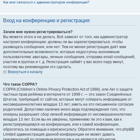
Как мне связаться с администратором конференции?
Вход на конференцию и регистрация
Зачем мне нужно регистрироваться?
Вы можете этого и не делать. Всё зависит от того, как администратор
настроил конференцию: должны ли вы зарегистрироваться, чтобы
размещать сообщения, или нет. Тем не менее регистрация даёт вам
дополнительные возможности, которые недоступны анонимным
пользователям: аватары, личные сообщения, отправка email-сообщений,
участие в группах и т. д. Регистрация займёт у вас всего пару минут,
поэтому мы рекомендуем это сделать.
Вернуться к началу
Что такое COPPA?
COPPA (Children’s Online Privacy Protection Act of 1998), или Акт о защите
частных прав ребёнка в интернете от 1998 г. — это закон Соединённых
Штатов, требующий от сайтов, которые могут собирать информацию от
несовершеннолетних младше 13 лет, иметь на это письменное согласие
родителей. Допустимо наличие иного вида подтверждения того, что
опекуны разрешают сбор личной информации от несовершеннолетних
младше 13 лет. Если вы не уверены, применимо ли это к вам, как к
регистрирующемуся на конференции, или к самой конференции,
обратитесь за помощью к юрисконсульту. Обратите внимание, что phpBB
Limited администрация данной конференции не может давать
рекомендаций по правовым вопросам и не является объектом