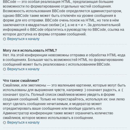
BBCode — это особая реализация HTML, предлагающая большие
возможности по форматированию отдельных частей сообщения.
Возможность использования BBCode определяется администратором,
однако BBCode также может быть отключён на уровне сообщения в
форме для его отправки. BBCode очень похож на HTML, но теги в нём
заключаются в квадратные скобки [ и ], а не в < и >. За дополнительной
информацией о BBCode обратитесь к руководству по BBCode, ссылка на
которое доступна из формы отправки сообщений.
Вернуться к началу
Могу ли я использовать HTML?
Нет. На этой конференции невозможны отправка и обработка HTML-кода
в сообщениях. Большая часть возможностей HTML по форматированию
сообщений может быть реализована с использованием BBCode.
Вернуться к началу
Что такое смайлики?
Смайлики, или эмотиконы — это маленькие картинки, которые могут быть
использованы для выражения чувств, например :) означает радость, а :(
означает грусть. Полный список смайликов можно увидеть в форме
создания сообщений. Только не перестарайтесь, используя их: они легко
могут сделать сообщение нечитаемым, и модератор может
отредактировать ваше сообщение или вообще удалить его.
Администратор конференции также может ограничить количество
смайликов, которое можно использовать в сообщении.
Вернуться к началу