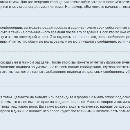
овая тема». Для размещения сообщения в теме щёлкните по кнопке «Ответит
ится внизу страниц форума или темы. Например: «Вы можете начинать темы»
конференции, вы можете редактировать и удалять только свои собственные 
ько в течение ограниченного времени после его создания. Если кто-то уже 
дату и время последней из них. Эта надпись не появляется, если сообщение 
ию. Учтите, что обычные пользователи не могут удалить сообщение, если на 
создать её в личном разделе. После этого вы можете отметить флажком пун
обавление подписи по умолчанию ко всем вашим сообщениям, сделав соотве
а это, вы сможете отменить добавление подписи в отдельных сообщениях, у
я темы щёлкните на вкладке или перейдите в форму
Создать опрос
под осно
 формы, то вы не имеете прав на создание опросов. Укажите вопрос и как ми
троке текстового поля. Вы также можете задать количество вариантов, котор
оса в днях (0 означает, что опрос будет постоянным) и возможность пользо