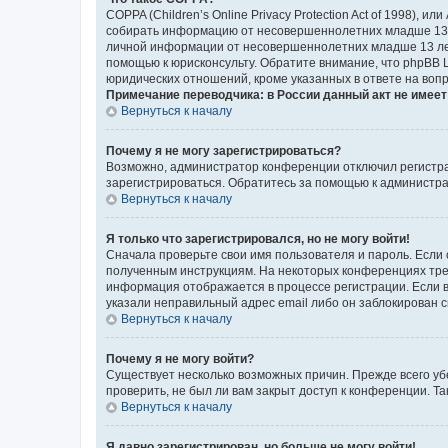
COPPA (Children’s Online Privacy Protection Act of 1998),
собирать информацию от несовершеннолетних младше 13 ле
личной информации от несовершеннолетних младше 13 лет.
помощью к юрисконсульту. Обратите внимание, что phpBB 
юридических отношений, кроме указанных в ответе на вопр
Примечание переводчика: в России данный акт не имее
Вернуться к началу
Почему я не могу зарегистрироваться?
Возможно, администратор конференции отключил регистрац
зарегистрироваться. Обратитесь за помощью к администр
Вернуться к началу
Я только что зарегистрировался, но не могу войти!
Сначала проверьте свои имя пользователя и пароль. Если 
полученным инструкциям. На некоторых конференциях треб
информация отображается в процессе регистрации. Если в
указали неправильный адрес email либо он заблокирован с
Вернуться к началу
Почему я не могу войти?
Существует несколько возможных причин. Прежде всего уб
проверить, не был ли вам закрыт доступ к конференции. 
Вернуться к началу
Я давно зарегистрирован, но больше не могу войти!