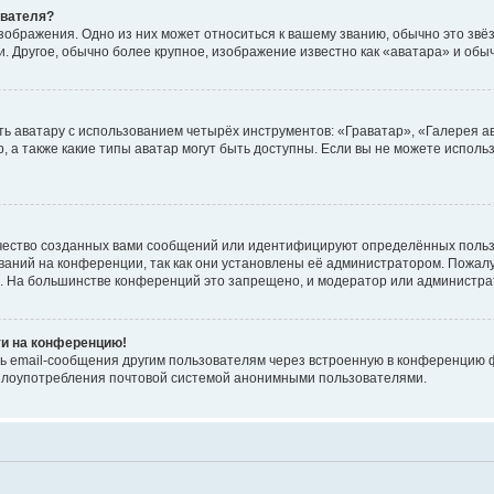
ователя?
зображения. Одно из них может относиться к вашему званию, обычно это звёзд
. Другое, обычно более крупное, изображение известно как «аватара» и обы
ь аватару с использованием четырёх инструментов: «Граватар», «Галерея а
, а также какие типы аватар могут быть доступны. Если вы не можете испол
чество созданных вами сообщений или идентифицируют определённых польз
аний на конференции, так как они установлены её администратором. Пожал
е. На большинстве конференций это запрещено, и модератор или администра
ти на конференцию!
ь email-сообщения другим пользователям через встроенную в конференцию ф
ь злоупотребления почтовой системой анонимными пользователями.