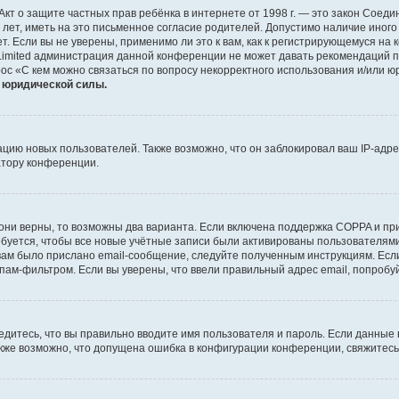
 или Акт о защите частных прав ребёнка в интернете от 1998 г. — это закон Со
т, иметь на это письменное согласие родителей. Допустимо наличие иного
 Если вы не уверены, применимо ли это к вам, как к регистрирующемуся на 
Limited администрация данной конференции не может давать рекомендаций 
ос «С кем можно связаться по вопросу некорректного использования и/или ю
т юридической силы.
ию новых пользователей. Также возможно, что он заблокировал ваш IP-адре
атору конференции.
они верны, то возможны два варианта. Если включена поддержка COPPA и при 
уется, чтобы все новые учётные записи были активированы пользователями
ам было прислано email-сообщение, следуйте полученным инструкциям. Если
пам-фильтром. Если вы уверены, что ввели правильный адрес email, попробу
едитесь, что вы правильно вводите имя пользователя и пароль. Если данные
Также возможно, что допущена ошибка в конфигурации конференции, свяжитес