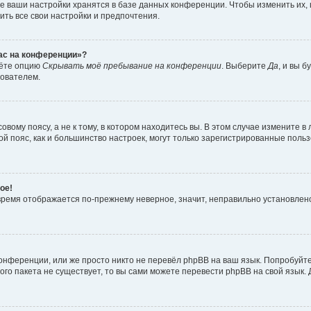
е ваши настройки хранятся в базе данных конференции. Чтобы изменить их,
ить все свои настройки и предпочтения.
час на конференции»?
дёте опцию
Скрывать моё пребывание на конференции
. Выберите
Да
, и вы 
зователем.
вому поясу, а не к тому, в котором находитесь вы. В этом случае измените в 
овой пояс, как и большинство настроек, могут только зарегистрированные пол
ое!
о время отображается по-прежнему неверное, значит, неправильно установле
онференции, или же просто никто не перевёл phpBB на ваш язык. Попробуйт
вого пакета не существует, то вы сами можете перевести phpBB на свой язы