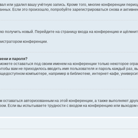
вал или удалил вашу учётную запись. Кроме того, многие конференции перио
ных. Если это произошло, попробуйте зарегистрироваться снова и активнее 
егко получить новый. Перейдите на страницу входа на конференцию и щёлкни
инистратором конференции.
мени и пароля?
сможете оставаться под своим именем на конференции только некоторое огран
 чтобы вам не приходилось вводить имя пользователя и пароль каждый раз, 
щедоступном компьютере, например в библиотеке, интернет-кафе, университе
ам оставаться авторизованным на этой конференции, а также выполняют друг
ом. Если вы испытываете трудности с входом на конференцию или выходом с