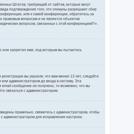
единённых Штатов, требующий от сайтов, которые могут
 вида подтверждения того, что опекуны разрешают сбор
конференции, или к самой конференции, обратитесь за
по правовым вопросам и не является объектом
ридических вопросов, связанных с этой конференцией?».
с или запретил имя, под которым вы пытаетесь
регистрации вы указали, что вам менее 13 лет, следуйте
 или администратором до входа в систему. Эта
 email-сообщение не получено, то возможно, что вы
йте связаться с администратором.
 введены правильно, свяжитесь с администратором, чтобы
ь с администратором для исправления настроек.