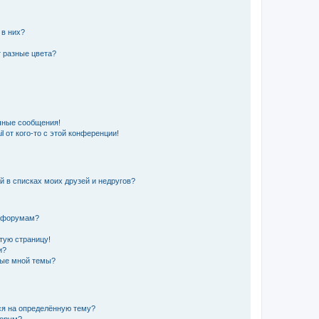
 в них?
 разные цвета?
чные сообщения!
 от кого-то с этой конференции!
й в списках моих друзей и недругов?
и форумам?
стую страницу!
и?
ные мной темы?
ься на определённую тему?