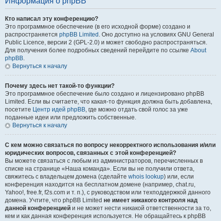
Информация о phpBB
Кто написал эту конференцию?
Это программное обеспечение (в его исходной форме) создано и
распространяется
phpBB Limited
. Оно доступно на условиях GNU General
Public Licence, версии 2 (GPL-2.0) и может свободно распространяться.
Для получения более подробных сведений перейдите по ссылке
About
phpBB
.
Вернуться к началу
Почему здесь нет такой-то функции?
Это программное обеспечение было создано и лицензировано phpBB
Limited. Если вы считаете, что какая-то функция должна быть добавлена,
посетите
Центр идей phpBB
, где можно отдать свой голос за уже
поданные идеи или предложить собственные.
Вернуться к началу
С кем можно связаться по вопросу некорректного использования и/или
юридических вопросов, связанных с этой конференцией?
Вы можете связаться с любым из администраторов, перечисленных в
списке на странице «Наша команда». Если вы не получили ответа,
свяжитесь с владельцем домена (сделайте
whois lookup
) или, если
конференция находится на бесплатном домене (например, chat.ru,
Yahoo!, free.fr, f2s.com и т. п.), с руководством или техподдержкой данного
домена. Учтите, что phpBB Limited
не имеет никакого контроля над
данной конференцией
и не может нести никакой ответственности за то,
кем и как данная конференция используется. Не обращайтесь к phpBB