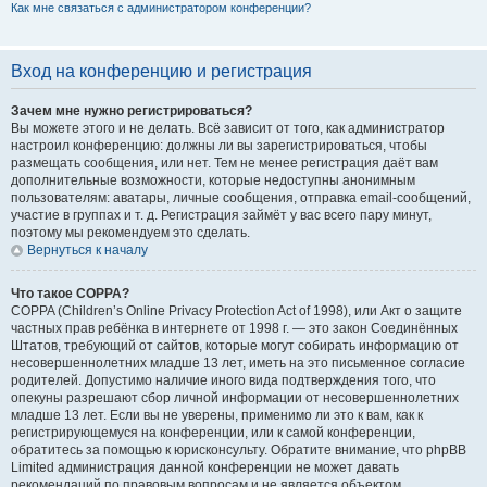
Как мне связаться с администратором конференции?
Вход на конференцию и регистрация
Зачем мне нужно регистрироваться?
Вы можете этого и не делать. Всё зависит от того, как администратор
настроил конференцию: должны ли вы зарегистрироваться, чтобы
размещать сообщения, или нет. Тем не менее регистрация даёт вам
дополнительные возможности, которые недоступны анонимным
пользователям: аватары, личные сообщения, отправка email-сообщений,
участие в группах и т. д. Регистрация займёт у вас всего пару минут,
поэтому мы рекомендуем это сделать.
Вернуться к началу
Что такое COPPA?
COPPA (Children’s Online Privacy Protection Act of 1998), или Акт о защите
частных прав ребёнка в интернете от 1998 г. — это закон Соединённых
Штатов, требующий от сайтов, которые могут собирать информацию от
несовершеннолетних младше 13 лет, иметь на это письменное согласие
родителей. Допустимо наличие иного вида подтверждения того, что
опекуны разрешают сбор личной информации от несовершеннолетних
младше 13 лет. Если вы не уверены, применимо ли это к вам, как к
регистрирующемуся на конференции, или к самой конференции,
обратитесь за помощью к юрисконсульту. Обратите внимание, что phpBB
Limited администрация данной конференции не может давать
рекомендаций по правовым вопросам и не является объектом