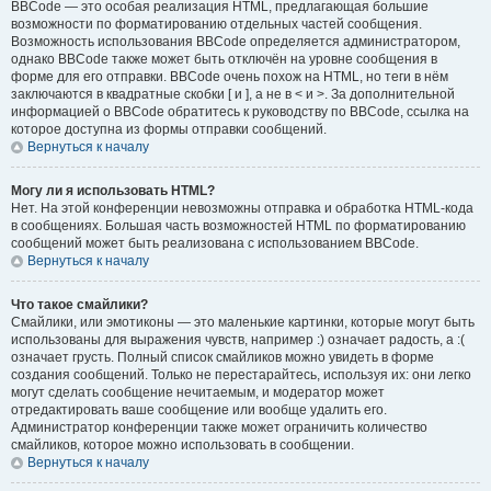
BBCode — это особая реализация HTML, предлагающая большие
возможности по форматированию отдельных частей сообщения.
Возможность использования BBCode определяется администратором,
однако BBCode также может быть отключён на уровне сообщения в
форме для его отправки. BBCode очень похож на HTML, но теги в нём
заключаются в квадратные скобки [ и ], а не в < и >. За дополнительной
информацией о BBCode обратитесь к руководству по BBCode, ссылка на
которое доступна из формы отправки сообщений.
Вернуться к началу
Могу ли я использовать HTML?
Нет. На этой конференции невозможны отправка и обработка HTML-кода
в сообщениях. Большая часть возможностей HTML по форматированию
сообщений может быть реализована с использованием BBCode.
Вернуться к началу
Что такое смайлики?
Смайлики, или эмотиконы — это маленькие картинки, которые могут быть
использованы для выражения чувств, например :) означает радость, а :(
означает грусть. Полный список смайликов можно увидеть в форме
создания сообщений. Только не перестарайтесь, используя их: они легко
могут сделать сообщение нечитаемым, и модератор может
отредактировать ваше сообщение или вообще удалить его.
Администратор конференции также может ограничить количество
смайликов, которое можно использовать в сообщении.
Вернуться к началу