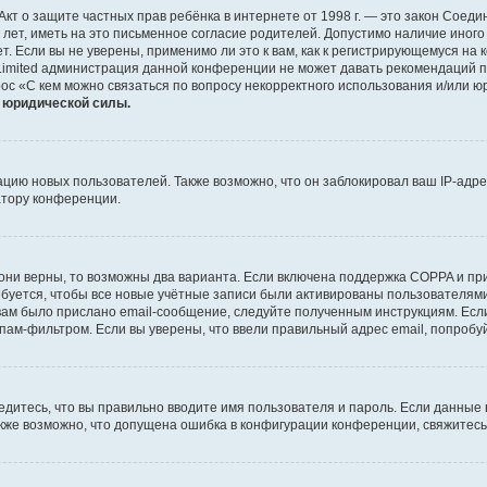
 или Акт о защите частных прав ребёнка в интернете от 1998 г. — это закон Со
т, иметь на это письменное согласие родителей. Допустимо наличие иного
 Если вы не уверены, применимо ли это к вам, как к регистрирующемуся на 
Limited администрация данной конференции не может давать рекомендаций 
ос «С кем можно связаться по вопросу некорректного использования и/или ю
т юридической силы.
ию новых пользователей. Также возможно, что он заблокировал ваш IP-адре
атору конференции.
они верны, то возможны два варианта. Если включена поддержка COPPA и при 
уется, чтобы все новые учётные записи были активированы пользователями
ам было прислано email-сообщение, следуйте полученным инструкциям. Если
пам-фильтром. Если вы уверены, что ввели правильный адрес email, попробу
едитесь, что вы правильно вводите имя пользователя и пароль. Если данные
Также возможно, что допущена ошибка в конфигурации конференции, свяжитес