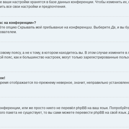
е ваши настройки хранятся в базе данных конференции. Чтобы изменить их,
ить все свои настройки и предпочтения.
час на конференции»?
дёте опцию
Скрывать моё пребывание на конференции
. Выберите
Да
, и вы 
зователем.
вому поясу, а не к тому, в котором находитесь вы. В этом случае измените в 
овой пояс, как и большинство настроек, могут только зарегистрированные пол
ое!
о время отображается по-прежнему неверное, значит, неправильно установле
онференции, или же просто никто не перевёл phpBB на ваш язык. Попробуйт
вого пакета не существует, то вы сами можете перевести phpBB на свой язы