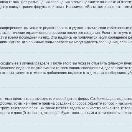
овая тема». Для размещения сообщения в теме щёлкните по кнопке «Ответит
ится внизу страниц форума или темы. Например: «Вы можете начинать темы»
конференции, вы можете редактировать и удалять только свои собственные 
ько в течение ограниченного времени после его создания. Если кто-то уже 
дату и время последней из них. Эта надпись не появляется, если сообщение 
ию. Учтите, что обычные пользователи не могут удалить сообщение, если на 
создать её в личном разделе. После этого вы можете отметить флажком пун
обавление подписи по умолчанию ко всем вашим сообщениям, сделав соотве
а это, вы сможете отменить добавление подписи в отдельных сообщениях, у
я темы щёлкните на вкладке или перейдите в форму
Создать опрос
под осно
 формы, то вы не имеете прав на создание опросов. Укажите вопрос и как ми
троке текстового поля. Вы также можете задать количество вариантов, котор
оса в днях (0 означает, что опрос будет постоянным) и возможность пользо