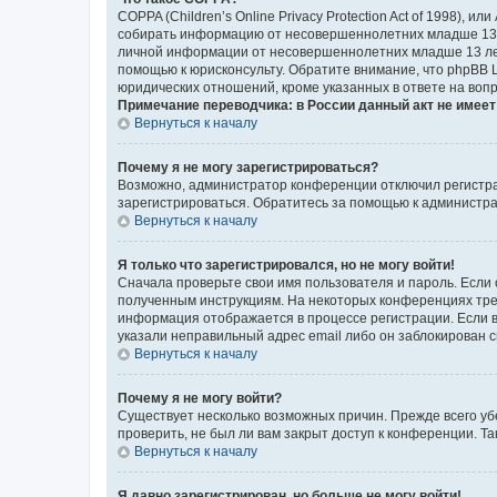
COPPA (Children’s Online Privacy Protection Act of 1998),
собирать информацию от несовершеннолетних младше 13 ле
личной информации от несовершеннолетних младше 13 лет.
помощью к юрисконсульту. Обратите внимание, что phpBB 
юридических отношений, кроме указанных в ответе на вопр
Примечание переводчика: в России данный акт не имее
Вернуться к началу
Почему я не могу зарегистрироваться?
Возможно, администратор конференции отключил регистрац
зарегистрироваться. Обратитесь за помощью к администр
Вернуться к началу
Я только что зарегистрировался, но не могу войти!
Сначала проверьте свои имя пользователя и пароль. Если 
полученным инструкциям. На некоторых конференциях треб
информация отображается в процессе регистрации. Если в
указали неправильный адрес email либо он заблокирован с
Вернуться к началу
Почему я не могу войти?
Существует несколько возможных причин. Прежде всего уб
проверить, не был ли вам закрыт доступ к конференции. 
Вернуться к началу
Я давно зарегистрирован, но больше не могу войти!