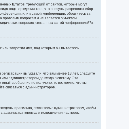
единённых Штатов, требующий от сайтов, которые могут
 вида подтверждения того, что опекуны разрешают сбор
конференции, или к самой конференции, обратитесь за
по правовым вопросам и не является объектом
ридических вопросов, связанных с этой конференцией?».
с или запретил имя, под которым вы пытаетесь
регистрации вы указали, что вам менее 13 лет, следуйте
 или администратором до входа в систему. Эта
 email-сообщение не получено, то возможно, что вы
йте связаться с администратором.
 введены правильно, свяжитесь с администратором, чтобы
ь с администратором для исправления настроек.