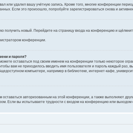
вал или удалил вашу учётную запись. Кроме того, многие конференции перио
ных. Если это произошло, попробуйте зарегистрироваться снова и активнее 
егко получить новый. Перейдите на страницу входа на конференцию и щёлкни
инистратором конференции.
мени и пароля?
сможете оставаться под своим именем на конференции только некоторое огран
 чтобы вам не приходилось вводить имя пользователя и пароль каждый раз, 
щедоступном компьютере, например в библиотеке, интернет-кафе, университе
ам оставаться авторизованным на этой конференции, а также выполняют друг
ом. Если вы испытываете трудности с входом на конференцию или выходом с