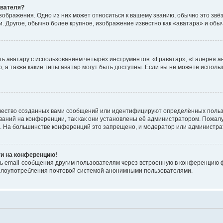
ователя?
зображения. Одно из них может относиться к вашему званию, обычно это звёзд
. Другое, обычно более крупное, изображение известно как «аватара» и обы
ь аватару с использованием четырёх инструментов: «Граватар», «Галерея а
, а также какие типы аватар могут быть доступны. Если вы не можете испол
чество созданных вами сообщений или идентифицируют определённых польз
аний на конференции, так как они установлены её администратором. Пожал
е. На большинстве конференций это запрещено, и модератор или администра
ти на конференцию!
ь email-сообщения другим пользователям через встроенную в конференцию ф
ь злоупотребления почтовой системой анонимными пользователями.