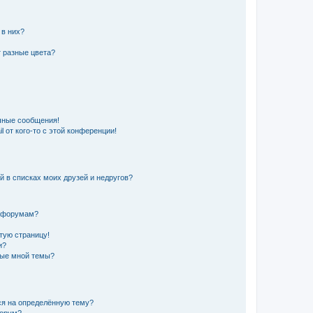
 в них?
 разные цвета?
чные сообщения!
 от кого-то с этой конференции!
й в списках моих друзей и недругов?
и форумам?
стую страницу!
и?
ные мной темы?
ься на определённую тему?