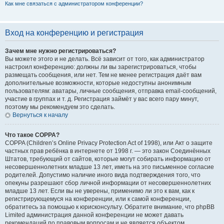
Как мне связаться с администратором конференции?
Вход на конференцию и регистрация
Зачем мне нужно регистрироваться?
Вы можете этого и не делать. Всё зависит от того, как администратор
настроил конференцию: должны ли вы зарегистрироваться, чтобы
размещать сообщения, или нет. Тем не менее регистрация даёт вам
дополнительные возможности, которые недоступны анонимным
пользователям: аватары, личные сообщения, отправка email-сообщений,
участие в группах и т. д. Регистрация займёт у вас всего пару минут,
поэтому мы рекомендуем это сделать.
Вернуться к началу
Что такое COPPA?
COPPA (Children’s Online Privacy Protection Act of 1998), или Акт о защите
частных прав ребёнка в интернете от 1998 г. — это закон Соединённых
Штатов, требующий от сайтов, которые могут собирать информацию от
несовершеннолетних младше 13 лет, иметь на это письменное согласие
родителей. Допустимо наличие иного вида подтверждения того, что
опекуны разрешают сбор личной информации от несовершеннолетних
младше 13 лет. Если вы не уверены, применимо ли это к вам, как к
регистрирующемуся на конференции, или к самой конференции,
обратитесь за помощью к юрисконсульту. Обратите внимание, что phpBB
Limited администрация данной конференции не может давать
рекомендаций по правовым вопросам и не является объектом