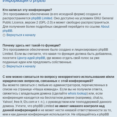
Информация о phpBB
Кто написал эту конференцию?
Это программное обеспечение (в его исходной форме) создано и
распространяется
phpBB Limited
. Оно доступно на условиях GNU General
Public Licence, версии 2 (GPL-2.0) и может свободно распространяться.
Для получения более подробных сведений перейдите по ссылке
About
phpBB
.
Вернуться к началу
Почему здесь нет такой-то функции?
Это программное обеспечение было создано и лицензировано phpBB
Limited. Если вы считаете, что какая-то функция должна быть добавлена,
посетите
Центр идей phpBB
, где можно отдать свой голос за уже
поданные идеи или предложить собственные.
Вернуться к началу
С кем можно связаться по вопросу некорректного использования и/или
юридических вопросов, связанных с этой конференцией?
Вы можете связаться с любым из администраторов, перечисленных в
списке на странице «Наша команда». Если вы не получили ответа,
свяжитесь с владельцем домена (сделайте
whois lookup
) или, если
конференция находится на бесплатном домене (например, chat.ru,
Yahoo!, free.fr, f2s.com и т. п.), с руководством или техподдержкой данного
домена. Учтите, что phpBB Limited
не имеет никакого контроля над
данной конференцией
и не может нести никакой ответственности за то,
кем и как данная конференция используется. Не обращайтесь к phpBB