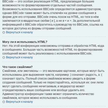
BBCode — это особая реализация HTML, предлагающая большие
возможности по форматированию отдельных частей сообщения.
Возможность использования BBCode определяется администратором,
однако BBCode также может быть отключён на уровне сообщения в
форме для его отправки. BBCode очень похож на HTML, но теги в нём
заключаются в квадратные скобки [ и ], а не в < и >. За дополнительной
информацией о BBCode обратитесь к руководству по BBCode, ссылка на
которое доступна из формы отправки сообщений.
Вернуться к началу
Могу ли я использовать HTML?
Нет. На этой конференции невозможны отправка и обработка HTML-кода
в сообщениях. Большая часть возможностей HTML по форматированию
сообщений может быть реализована с использованием BBCode.
Вернуться к началу
Что такое смайлики?
Смайлики, или эмотиконы — это маленькие картинки, которые могут быть
использованы для выражения чувств, например :) означает радость, а :(
означает грусть. Полный список смайликов можно увидеть в форме
создания сообщений. Только не перестарайтесь, используя их: они легко
могут сделать сообщение нечитаемым, и модератор может
отредактировать ваше сообщение или вообще удалить его.
Администратор конференции также может ограничить количество
смайликов, которое можно использовать в сообщении.
Вернуться к началу