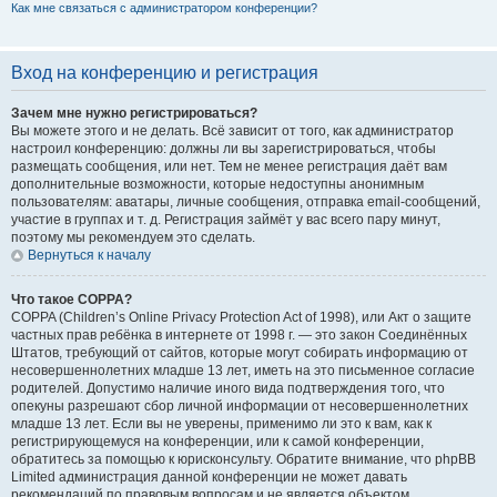
Как мне связаться с администратором конференции?
Вход на конференцию и регистрация
Зачем мне нужно регистрироваться?
Вы можете этого и не делать. Всё зависит от того, как администратор
настроил конференцию: должны ли вы зарегистрироваться, чтобы
размещать сообщения, или нет. Тем не менее регистрация даёт вам
дополнительные возможности, которые недоступны анонимным
пользователям: аватары, личные сообщения, отправка email-сообщений,
участие в группах и т. д. Регистрация займёт у вас всего пару минут,
поэтому мы рекомендуем это сделать.
Вернуться к началу
Что такое COPPA?
COPPA (Children’s Online Privacy Protection Act of 1998), или Акт о защите
частных прав ребёнка в интернете от 1998 г. — это закон Соединённых
Штатов, требующий от сайтов, которые могут собирать информацию от
несовершеннолетних младше 13 лет, иметь на это письменное согласие
родителей. Допустимо наличие иного вида подтверждения того, что
опекуны разрешают сбор личной информации от несовершеннолетних
младше 13 лет. Если вы не уверены, применимо ли это к вам, как к
регистрирующемуся на конференции, или к самой конференции,
обратитесь за помощью к юрисконсульту. Обратите внимание, что phpBB
Limited администрация данной конференции не может давать
рекомендаций по правовым вопросам и не является объектом