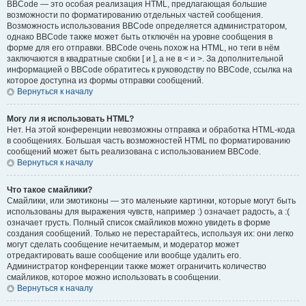
BBCode — это особая реализация HTML, предлагающая большие
возможности по форматированию отдельных частей сообщения.
Возможность использования BBCode определяется администратором,
однако BBCode также может быть отключён на уровне сообщения в
форме для его отправки. BBCode очень похож на HTML, но теги в нём
заключаются в квадратные скобки [ и ], а не в < и >. За дополнительной
информацией о BBCode обратитесь к руководству по BBCode, ссылка на
которое доступна из формы отправки сообщений.
Вернуться к началу
Могу ли я использовать HTML?
Нет. На этой конференции невозможны отправка и обработка HTML-кода
в сообщениях. Большая часть возможностей HTML по форматированию
сообщений может быть реализована с использованием BBCode.
Вернуться к началу
Что такое смайлики?
Смайлики, или эмотиконы — это маленькие картинки, которые могут быть
использованы для выражения чувств, например :) означает радость, а :(
означает грусть. Полный список смайликов можно увидеть в форме
создания сообщений. Только не перестарайтесь, используя их: они легко
могут сделать сообщение нечитаемым, и модератор может
отредактировать ваше сообщение или вообще удалить его.
Администратор конференции также может ограничить количество
смайликов, которое можно использовать в сообщении.
Вернуться к началу