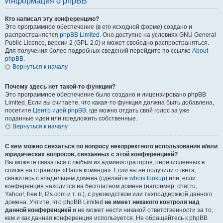
Информация о phpBB
Кто написал эту конференцию?
Это программное обеспечение (в его исходной форме) создано и
распространяется
phpBB Limited
. Оно доступно на условиях GNU General
Public Licence, версии 2 (GPL-2.0) и может свободно распространяться.
Для получения более подробных сведений перейдите по ссылке
About
phpBB
.
Вернуться к началу
Почему здесь нет такой-то функции?
Это программное обеспечение было создано и лицензировано phpBB
Limited. Если вы считаете, что какая-то функция должна быть добавлена,
посетите
Центр идей phpBB
, где можно отдать свой голос за уже
поданные идеи или предложить собственные.
Вернуться к началу
С кем можно связаться по вопросу некорректного использования и/или
юридических вопросов, связанных с этой конференцией?
Вы можете связаться с любым из администраторов, перечисленных в
списке на странице «Наша команда». Если вы не получили ответа,
свяжитесь с владельцем домена (сделайте
whois lookup
) или, если
конференция находится на бесплатном домене (например, chat.ru,
Yahoo!, free.fr, f2s.com и т. п.), с руководством или техподдержкой данного
домена. Учтите, что phpBB Limited
не имеет никакого контроля над
данной конференцией
и не может нести никакой ответственности за то,
кем и как данная конференция используется. Не обращайтесь к phpBB