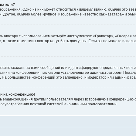
ователя?
зображения. Одно из них может относиться к вашему званию, обычно это звёзд
. Другое, обычно более крупное, изображение известно как «аватара» и обы
ь аватару с использованием четырёх инструментов: «Граватар», «Галерея а
, а также какие типы аватар могут быть доступны. Если вы не можете испол
чество созданных вами сообщений или идентифицируют определённых польз
аний на конференции, так как они установлены её администратором. Пожал
е. На большинстве конференций это запрещено, и модератор или администра
ти на конференцию!
ь email-сообщения другим пользователям через встроенную в конференцию ф
ь злоупотребления почтовой системой анонимными пользователями.