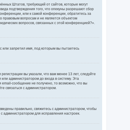
единённых Штатов, требующий от сайтов, которые могут
 вида подтверждения того, что опекуны разрешают сбор
конференции, или к самой конференции, обратитесь за
по правовым вопросам и не является объектом
ридических вопросов, связанных с этой конференцией?».
с или запретил имя, под которым вы пытаетесь
регистрации вы указали, что вам менее 13 лет, следуйте
 или администратором до входа в систему. Эта
 email-сообщение не получено, то возможно, что вы
йте связаться с администратором.
 введены правильно, свяжитесь с администратором, чтобы
ь с администратором для исправления настроек.