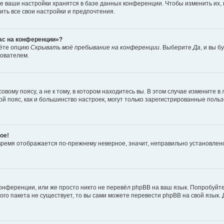
е ваши настройки хранятся в базе данных конференции. Чтобы изменить их,
ить все свои настройки и предпочтения.
час на конференции»?
дёте опцию
Скрывать моё пребывание на конференции
. Выберите
Да
, и вы 
зователем.
вому поясу, а не к тому, в котором находитесь вы. В этом случае измените в 
овой пояс, как и большинство настроек, могут только зарегистрированные пол
ое!
о время отображается по-прежнему неверное, значит, неправильно установле
онференции, или же просто никто не перевёл phpBB на ваш язык. Попробуйт
вого пакета не существует, то вы сами можете перевести phpBB на свой язы