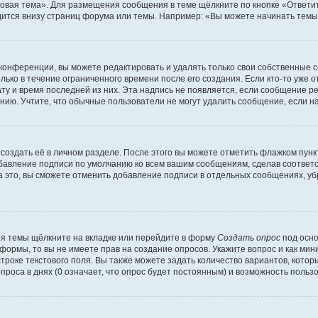
овая тема». Для размещения сообщения в теме щёлкните по кнопке «Ответит
ится внизу страниц форума или темы. Например: «Вы можете начинать темы»
конференции, вы можете редактировать и удалять только свои собственные 
ько в течение ограниченного времени после его создания. Если кто-то уже 
дату и время последней из них. Эта надпись не появляется, если сообщение 
ию. Учтите, что обычные пользователи не могут удалить сообщение, если на 
создать её в личном разделе. После этого вы можете отметить флажком пун
обавление подписи по умолчанию ко всем вашим сообщениям, сделав соотве
а это, вы сможете отменить добавление подписи в отдельных сообщениях, у
я темы щёлкните на вкладке или перейдите в форму
Создать опрос
под осно
 формы, то вы не имеете прав на создание опросов. Укажите вопрос и как ми
троке текстового поля. Вы также можете задать количество вариантов, котор
оса в днях (0 означает, что опрос будет постоянным) и возможность пользо