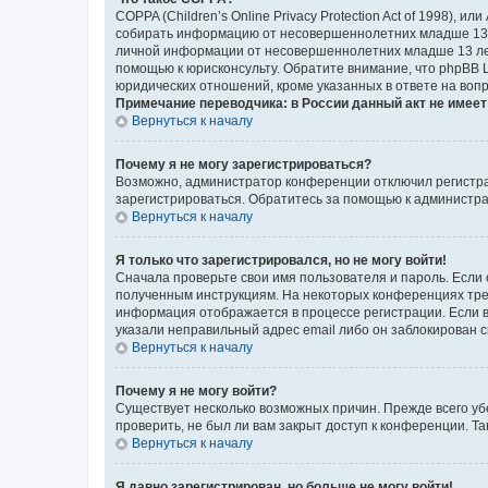
COPPA (Children’s Online Privacy Protection Act of 1998),
собирать информацию от несовершеннолетних младше 13 ле
личной информации от несовершеннолетних младше 13 лет.
помощью к юрисконсульту. Обратите внимание, что phpBB 
юридических отношений, кроме указанных в ответе на вопр
Примечание переводчика: в России данный акт не имее
Вернуться к началу
Почему я не могу зарегистрироваться?
Возможно, администратор конференции отключил регистрац
зарегистрироваться. Обратитесь за помощью к администр
Вернуться к началу
Я только что зарегистрировался, но не могу войти!
Сначала проверьте свои имя пользователя и пароль. Если 
полученным инструкциям. На некоторых конференциях треб
информация отображается в процессе регистрации. Если в
указали неправильный адрес email либо он заблокирован с
Вернуться к началу
Почему я не могу войти?
Существует несколько возможных причин. Прежде всего уб
проверить, не был ли вам закрыт доступ к конференции. 
Вернуться к началу
Я давно зарегистрирован, но больше не могу войти!