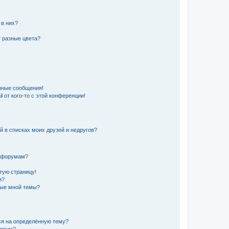
 в них?
 разные цвета?
чные сообщения!
 от кого-то с этой конференции!
й в списках моих друзей и недругов?
и форумам?
стую страницу!
и?
ные мной темы?
ься на определённую тему?