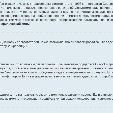
 или Акт о защите частных прав ребёнка в интернете от 1998 г. — это закон Со
т, иметь на это письменное согласие родителей. Допустимо наличие иного
 Если вы не уверены, применимо ли это к вам, как к регистрирующемуся на 
Limited администрация данной конференции не может давать рекомендаций 
ос «С кем можно связаться по вопросу некорректного использования и/или ю
т юридической силы.
ию новых пользователей. Также возможно, что он заблокировал ваш IP-адре
атору конференции.
они верны, то возможны два варианта. Если включена поддержка COPPA и при 
уется, чтобы все новые учётные записи были активированы пользователями
ам было прислано email-сообщение, следуйте полученным инструкциям. Если
пам-фильтром. Если вы уверены, что ввели правильный адрес email, попробу
едитесь, что вы правильно вводите имя пользователя и пароль. Если данные
Также возможно, что допущена ошибка в конфигурации конференции, свяжитес