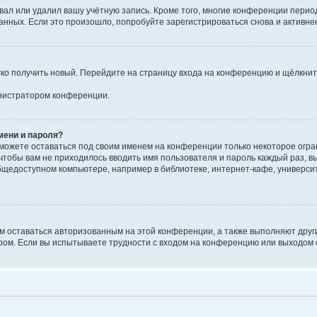
вал или удалил вашу учётную запись. Кроме того, многие конференции перио
ных. Если это произошло, попробуйте зарегистрироваться снова и активнее 
егко получить новый. Перейдите на страницу входа на конференцию и щёлкни
инистратором конференции.
мени и пароля?
сможете оставаться под своим именем на конференции только некоторое огран
 чтобы вам не приходилось вводить имя пользователя и пароль каждый раз, 
щедоступном компьютере, например в библиотеке, интернет-кафе, университе
ам оставаться авторизованным на этой конференции, а также выполняют друг
ом. Если вы испытываете трудности с входом на конференцию или выходом с