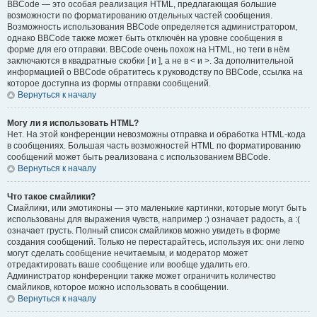
BBCode — это особая реализация HTML, предлагающая большие
возможности по форматированию отдельных частей сообщения.
Возможность использования BBCode определяется администратором,
однако BBCode также может быть отключён на уровне сообщения в
форме для его отправки. BBCode очень похож на HTML, но теги в нём
заключаются в квадратные скобки [ и ], а не в < и >. За дополнительной
информацией о BBCode обратитесь к руководству по BBCode, ссылка на
которое доступна из формы отправки сообщений.
Вернуться к началу
Могу ли я использовать HTML?
Нет. На этой конференции невозможны отправка и обработка HTML-кода
в сообщениях. Большая часть возможностей HTML по форматированию
сообщений может быть реализована с использованием BBCode.
Вернуться к началу
Что такое смайлики?
Смайлики, или эмотиконы — это маленькие картинки, которые могут быть
использованы для выражения чувств, например :) означает радость, а :(
означает грусть. Полный список смайликов можно увидеть в форме
создания сообщений. Только не перестарайтесь, используя их: они легко
могут сделать сообщение нечитаемым, и модератор может
отредактировать ваше сообщение или вообще удалить его.
Администратор конференции также может ограничить количество
смайликов, которое можно использовать в сообщении.
Вернуться к началу