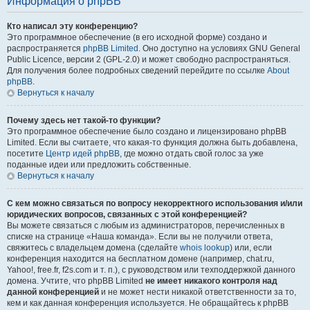
Информация о phpBB
Кто написал эту конференцию?
Это программное обеспечение (в его исходной форме) создано и
распространяется
phpBB Limited
. Оно доступно на условиях GNU General
Public Licence, версии 2 (GPL-2.0) и может свободно распространяться.
Для получения более подробных сведений перейдите по ссылке
About
phpBB
.
Вернуться к началу
Почему здесь нет такой-то функции?
Это программное обеспечение было создано и лицензировано phpBB
Limited. Если вы считаете, что какая-то функция должна быть добавлена,
посетите
Центр идей phpBB
, где можно отдать свой голос за уже
поданные идеи или предложить собственные.
Вернуться к началу
С кем можно связаться по вопросу некорректного использования и/или
юридических вопросов, связанных с этой конференцией?
Вы можете связаться с любым из администраторов, перечисленных в
списке на странице «Наша команда». Если вы не получили ответа,
свяжитесь с владельцем домена (сделайте
whois lookup
) или, если
конференция находится на бесплатном домене (например, chat.ru,
Yahoo!, free.fr, f2s.com и т. п.), с руководством или техподдержкой данного
домена. Учтите, что phpBB Limited
не имеет никакого контроля над
данной конференцией
и не может нести никакой ответственности за то,
кем и как данная конференция используется. Не обращайтесь к phpBB