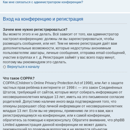
Как мне связаться с администратором конференции?
Вход на конференцию и регистрация
Зачем мне нужно регистрироваться?
Вы можете этого и не делать. Всё зависит от того, как администратор
настроил конференцию: должны ли вы зарегистрироваться, чтобы
размещать сообщения, или нет. Тем не менее регистрация даёт вам
дополнительные возможности, которые недоступны анонимным
пользователям: аватары, личные сообщения, отправка email-сообщений,
участие в группах и т. д. Регистрация займёт у вас всего пару минут,
поэтому мы рекомендуем это сделать.
Вернуться к началу
Что такое COPPA?
COPPA (Children’s Online Privacy Protection Act of 1998), или Акт о защите
частных прав ребёнка в интернете от 1998 г. — это закон Соединённых
Штатов, требующий от сайтов, которые могут собирать информацию от
несовершеннолетних младше 13 лет, иметь на это письменное согласие
родителей. Допустимо наличие иного вида подтверждения того, что
опекуны разрешают сбор личной информации от несовершеннолетних
младше 13 лет. Если вы не уверены, применимо ли это к вам, как к
регистрирующемуся на конференции, или к самой конференции,
обратитесь за помощью к юрисконсульту. Обратите внимание, что phpBB
Limited администрация данной конференции не может давать
рекомендаций по правовым вопросам и не является объектом